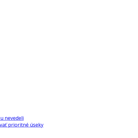
ku nevedeli
ať prioritné úseky