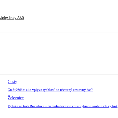
laky linky S60
Cesty
Graf týždňa: ako vplýva rýchlosť na ušetrený cestovný čas?
Železnice
Výluka na trati Bratislava – Galanta dočasne zruší vybrané osobné vlaky lin