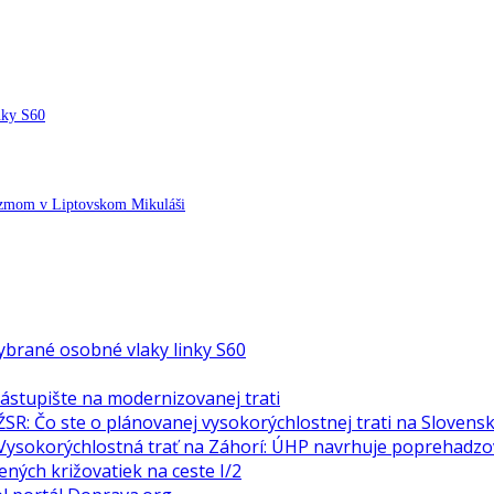
inky S60
šizmom v Liptovskom Mikuláši
vybrané osobné vlaky linky S60
nástupište na modernizovanej trati
ŽSR: Čo ste o plánovanej vysokorýchlostnej trati na Slovens
Vysokorýchlostná trať na Záhorí: ÚHP navrhuje poprehadzov
ných križovatiek na ceste I/2