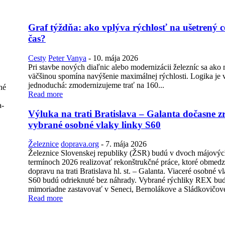
Graf týždňa: ako vplýva rýchlosť na ušetrený 
čas?
Cesty
Peter Vanya
-
10. mája 2026
Pri stavbe nových diaľnic alebo modernizácii železníc sa ako 
väčšinou spomína navýšenie maximálnej rýchlosti. Logika je v
jednoduchá: zmodernizujeme trať na 160...
né
Read more
a-
Výluka na trati Bratislava – Galanta dočasne zr
vybrané osobné vlaky linky S60
Železnice
doprava.org
-
7. mája 2026
Železnice Slovenskej republiky (ŽSR) budú v dvoch májový
termínoch 2026 realizovať rekonštrukčné práce, ktoré obmedz
dopravu na trati Bratislava hl. st. – Galanta. Viaceré osobné v
S60 budú odrieknuté bez náhrady. Vybrané rýchliky REX bu
mimoriadne zastavovať v Seneci, Bernolákove a Sládkovičov
Read more
: