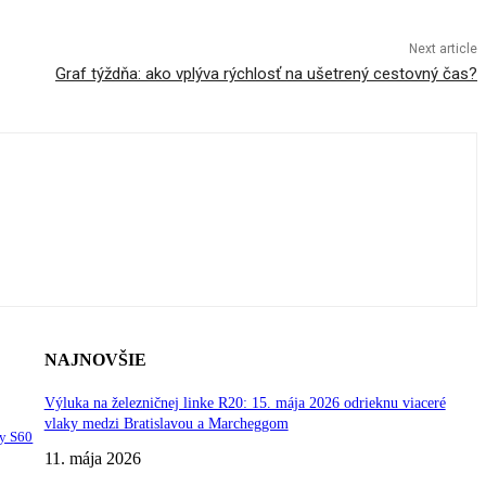
Next article
Graf týždňa: ako vplýva rýchlosť na ušetrený cestovný čas?
NAJNOVŠIE
Výluka na železničnej linke R20: 15. mája 2026 odrieknu viaceré
vlaky medzi Bratislavou a Marcheggom
ky S60
11. mája 2026