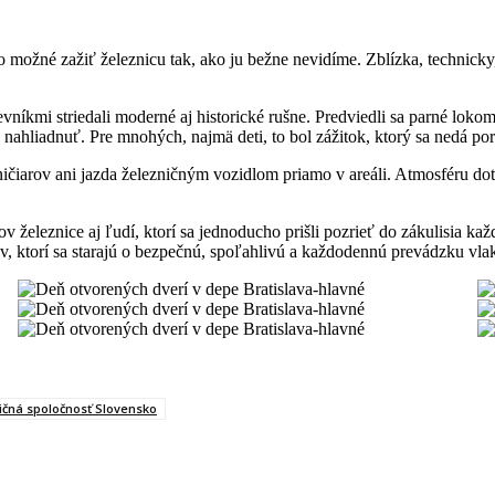
o možné zažiť železnicu tak, ako ju bežne nevidíme. Zblízka, technicky
kmi striedali moderné aj historické rušne. Predviedli sa parné lokomot
 nahliadnuť. Pre mnohých, najmä deti, to bol zážitok, ktorý sa nedá p
čiarov ani jazda železničným vozidlom priamo v areáli. Atmosféru dotvá
ov železnice aj ľudí, ktorí sa jednoducho prišli pozrieť do zákulisia ka
ov, ktorí sa starajú o bezpečnú, spoľahlivú a každodennú prevádzku vla
ičná spoločnosť Slovensko