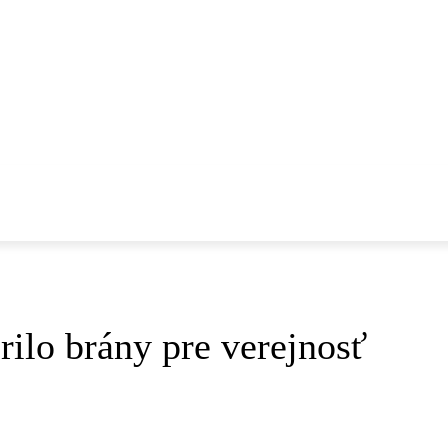
znice
Hromadná doprava
Cyklo a mikromobilita
Verejný priestor
Všimli sm
 DOPRAVA
CYKLO A MIKROMOBILITA
VEREJNÝ PRIESTOR
rilo brány pre verejnosť