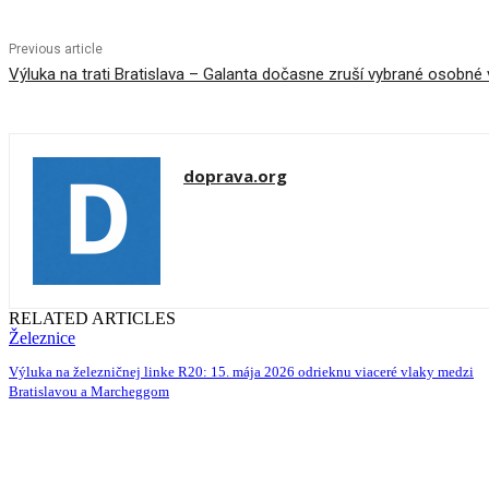
Previous article
Výluka na trati Bratislava – Galanta dočasne zruší vybrané osobné v
doprava.org
RELATED ARTICLES
Železnice
Výluka na železničnej linke R20: 15. mája 2026 odrieknu viaceré vlaky medzi
Bratislavou a Marcheggom