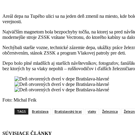
Areál depa na Tupého ulici sa na jeden deň zmenil na miesto, kde bol
verejnosti.
Najväčším magnetom bola bezpochyby točňa, na ktorej sa pred návštevní
modernejšie stroje ZSSK vrátane Vectronu, do ktorého kabíny sa dalo
Nechýbali staršie vozne, technické zázemie depa, ukážky práce železni
občerstvením, stánok ZSSK a program Vlakovej patroly pre deti.
Depo bolo plné mladších aj starších návštevníkov, fotografov, fanúšik
bez ktorých by sa vlaky nepohli – rušňovodičov i ďalších železničiar
Foto: Michal Feik
TAGS
Bratislava
Bratislavský kraj
vlaky
Železnica
Železn
SÚVISIACE ČLÁNKY