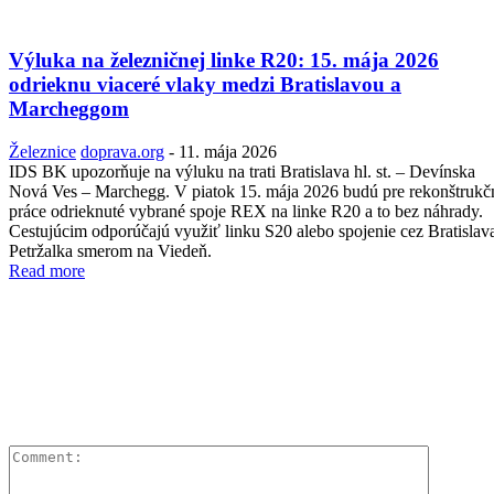
Výluka na železničnej linke R20: 15. mája 2026
odrieknu viaceré vlaky medzi Bratislavou a
Marcheggom
Železnice
doprava.org
-
11. mája 2026
IDS BK upozorňuje na výluku na trati Bratislava hl. st. – Devínska
Nová Ves – Marchegg. V piatok 15. mája 2026 budú pre rekonštrukč
práce odrieknuté vybrané spoje REX na linke R20 a to bez náhrady.
Cestujúcim odporúčajú využiť linku S20 alebo spojenie cez Bratislav
Petržalka smerom na Viedeň.
Read more
Comment