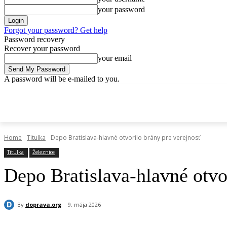
your password
Forgot your password? Get help
Password recovery
Recover your password
your email
A password will be e-mailed to you.
pondelok, 11 mája, 2026
Sign in / Join
Doprava.org
Cesty
Žele
DOPRAVA.ORG
CESTY
ŽELEZNICE
HROMADNÁ
Home
Titulka
Depo Bratislava-hlavné otvorilo brány pre verejnosť
Titulka
Železnice
Depo Bratislava-hlavné otvo
By
doprava.org
9. mája 2026