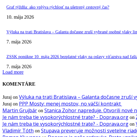
Graf týždňa: ako vplýva rýchlosť na ušetrený cestovný čas?
10. mája 2026
Výluka na trati Bratislava – Galanta dočasne zruší vybrané osobné vlaky l
7. mája 2026
ZSSK ponúkne 10. mája 2026 bezplatné vlaky na oslavy víťazstva nad fa
7. mája 2026
Load more
KOMENTÁRE
Výluka na trati Bratislava – Galanta dočasne zruší 
Juraj
on
PPP Mosty: menej mostov, no väčší kontrakt
Juraj
on
Martin Grujbár
Stanica Zohor napreduje. Otvorili nové 
on
Je nám treba tie vysokorýchlostné trate? - Doprava.org
on
Je nám treba tie vysokorýchlostné trate? - Doprava.org
on
Vladimír Tóth
Stupava preveruje možnosti svetelne riade
on