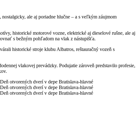
, nostalgicky, ale aj poriadne hlučne – a s veľkým záujmom
ívy, historické motorové vozne, elektrické aj dieselové rušne, ale aj
orovnať s bežným pohľadom na vlak z nástupišťa.
rali historické stroje klubu Albatros, reštauračný vozeň s
ždodennej vlakovej prevádzky. Podujatie zároveň predstavilo profesie,
kov.