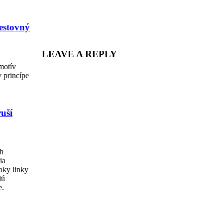
Share
cestovný
LEAVE A REPLY
motív
 princípe
uší
ch
ia
laky linky
dú
e.