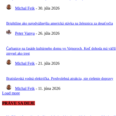
Michal Feik
-
30. júla 2026
Brightline ako najodvážnejšia americká stávka na železnicu za desaťročia
Peter Vanya
-
26. júla 2026
Čarbanice na fasáde kultúrneho domu vo Vajnoroch. Keď dohoda má väčší
zmysel ako trest
Michal Feik
-
21. júla 2026
Bratislavská vodná električka. Predvolebná atrakcia, nie riešenie dopravy
Michal Feik
-
11. júna 2026
Load more
PRÁVE SA DEJE