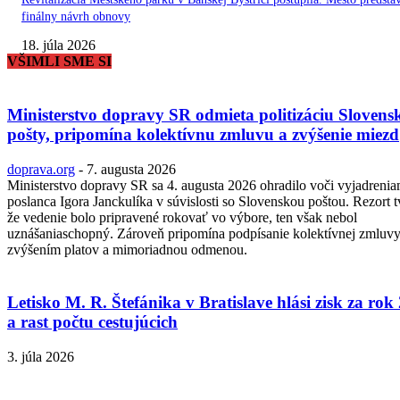
finálny návrh obnovy
18. júla 2026
VŠIMLI SME SI
Ministerstvo dopravy SR odmieta politizáciu Slovens
pošty, pripomína kolektívnu zmluvu a zvýšenie miezd
doprava.org
-
7. augusta 2026
Ministerstvo dopravy SR sa 4. augusta 2026 ohradilo voči vyjadreni
poslanca Igora Janckulíka v súvislosti so Slovenskou poštou. Rezort t
že vedenie bolo pripravené rokovať vo výbore, ten však nebol
uznášaniaschopný. Zároveň pripomína podpísanie kolektívnej zmluvy
zvýšením platov a mimoriadnou odmenou.
Letisko M. R. Štefánika v Bratislave hlási zisk za rok
a rast počtu cestujúcich
3. júla 2026