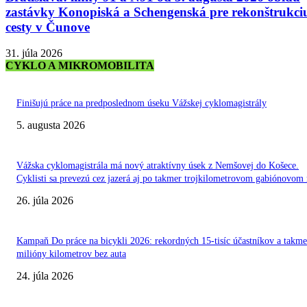
zastávky Konopiská a Schengenská pre rekonštrukci
cesty v Čunove
31. júla 2026
CYKLO A MIKROMOBILITA
Finišujú práce na predposlednom úseku Vážskej cyklomagistrály
5. augusta 2026
Vážska cyklomagistrála má nový atraktívny úsek z Nemšovej do Košece.
Cyklisti sa prevezú cez jazerá aj po takmer trojkilometrovom gabiónovom
26. júla 2026
Kampaň Do práce na bicykli 2026: rekordných 15-tisíc účastníkov a takme
milióny kilometrov bez auta
24. júla 2026