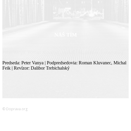
predpokladov rozvoja Slovenska, jeho regiónov aj miestnych
komunít.
NÁŠ TÍM
Peter Vanya, Roman Kluvanec, Michal Feik, Dalibor Trebichalský
Predseda: Peter Vanya | Podpredsedovia: Roman Kluvanec, Michal
Feik | Revízor: Dalibor Trebichalský
© Doprava.org