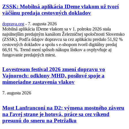
ZSSK: Mobilná aplikácia IDeme vlakom už tvorí
väčšinu predaja cestovných dokladov
doprava.org
-
7. augusta 2026
Mobilná aplikácia IDeme vlakom sa v 1. polroku 2026 stala
najsilnejším predajným kanálom Železničnej spoločnosti Slovensko
(ZSSK). Podľa údajov dopravcu sa cez aplikáciu predalo 51,92 %
cestovných dokladov a spolu s e-shopom tvoril digitálny predaj
66,91 %. Trend mení spôsob nákupu lístkov a ovplyvňuje aj
fungovanie predajných miest.
Lovestream festival 2026 zmení dopravu vo
Vajnoroch: odklony MHD, posilové spoje a
mimoriadne zastavenia vlakov
7. augusta 2026
Most Lanfranconi na D2: výmena mostného záveru
na ľavej strane je hotová, práce sa cez víkend
presunú do smeru na Petržalku