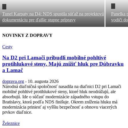
Tunel Karpaty na D4: NDS spustila súťaž na projektovú
Panelka p
dokumentáciu pre ďalšie stupne prípravy
vodiči do
NOVINKY Z DOPRAVY
Cesty
Na D2 pri Lamači pribudli mobilné pohltivé
protihlukové steny. Majú znížiť hluk pre Dúbravku
a Lamač
doprava.org
-
10. augusta 2026
Národná diaľničná spoločnosť nasadila na diaľnici D2 pri Lamači
mobilné pohltivé protihlukové steny, ktoré hluk neodrážajú, ale
absorbujú. Ide o súčasť modernizácie západného vstupu do
Bratislavy, ktorá podľa NDS finišuje. Okrem zníženia hluku má
modernizácia priniesť aj vyššiu bezpečnosť a obnovu viacerých
prvkov diaľnice.
Železnice