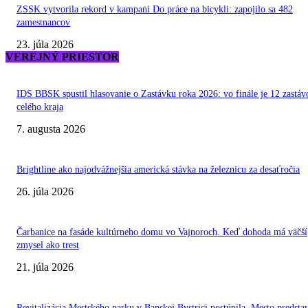
ZSSK vytvorila rekord v kampani Do práce na bicykli: zapojilo sa 482
zamestnancov
23. júla 2026
VEREJNÝ PRIESTOR
IDS BBSK spustil hlasovanie o Zastávku roka 2026: vo finále je 12 zastáv
celého kraja
7. augusta 2026
Brightline ako najodvážnejšia americká stávka na železnicu za desaťročia
26. júla 2026
Čarbanice na fasáde kultúrneho domu vo Vajnoroch. Keď dohoda má väčší
zmysel ako trest
21. júla 2026
Revitalizácia Mestského parku v Banskej Bystrici postúpila. Mesto predstav