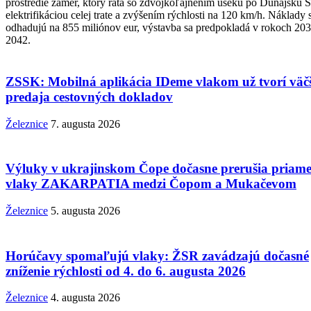
prostredie zámer, ktorý ráta so zdvojkoľajnením úseku po Dunajskú S
elektrifikáciou celej trate a zvýšením rýchlosti na 120 km/h. Náklady 
odhadujú na 855 miliónov eur, výstavba sa predpokladá v rokoch 203
2042.
ZSSK: Mobilná aplikácia IDeme vlakom už tvorí väč
predaja cestovných dokladov
Železnice
7. augusta 2026
Výluky v ukrajinskom Čope dočasne prerušia priam
vlaky ZAKARPATIA medzi Čopom a Mukačevom
Železnice
5. augusta 2026
Horúčavy spomaľujú vlaky: ŽSR zavádzajú dočasné
zníženie rýchlosti od 4. do 6. augusta 2026
Železnice
4. augusta 2026