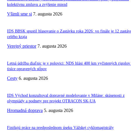
kolektívnu zmluvu a zvýšenie miezd
Všimli sme si
7. augusta 2026
IDS BBSK spustil hlasovanie o Zastávku roka 2026: vo finále je 12 zastáv
celého kraja
Verejný priestor
7. augusta 2026
Letná údržba diaľnic je v polovici: NDS hlási 400 km vyčistených rigolov
tisíce opravených stĺpov
Cesty
6. augusta 2026
IDS Východ konzultoval dopravné modelovanie v Miláne: skúsenosti z
olympiády a podnety pre projekt OTRACON SK-UA
Hromadná doprava
5. augusta 2026
Finišujú práce na predposlednom úseku Vážskej cyklomagistrály