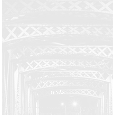
O NÁS
Sme združenie nadšencov dopravy, ktoré vzniklo z presvedčenia,
že moderná a kvalitne fungujúca doprava je jedným zo základných