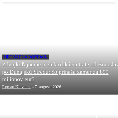
HROMADNÁ DOPRAVA
Zdvojkoľajnenie a elektrifikácia trate od Bratisla
po Dunajskú Stredu: čo prináša zámer za 855
miliónov eur?
Roman Kluvanec
-
7. augusta 2026