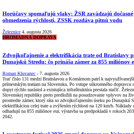
Horúčavy spomaľujú vlaky: ŽSR zavádzajú dočasné
obmedzenia rýchlosti, ZSSK rozdáva pitnú vodu
Železnice
4. augusta 2026
HROMADNÁ DOPRAVA
Zdvojkoľajnenie a elektrifikácia trate od Bratislavy 
Dunajskú Stredu: čo prináša zámer za 855 miliónov 
Roman Kluvanec
-
7. augusta 2026
Trať číslo 131 medzi Bratislavou a Komárnom patrí k najvyužívanejš
prímestským tratiam na Slovensku. Po vstupe súkromného dopravcu n
dopyt rýchlo narástol a existujúca infraštruktúra prestala stačiť. Želez
Slovenskej republiky preto predložili na posudzovanie vplyvov na ži
prostredie zámer, ktorý ráta so zdvojkoľajnením úseku po Dunajskú S
elektrifikáciou celej trate a zvýšením rýchlosti na 120 km/h. Náklady 
odhadujú na 855 miliónov eur, výstavba sa predpokladá v rokoch 203
2042.