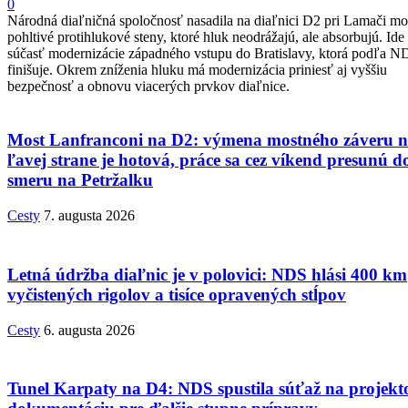
0
Národná diaľničná spoločnosť nasadila na diaľnici D2 pri Lamači mo
pohltivé protihlukové steny, ktoré hluk neodrážajú, ale absorbujú. Ide
súčasť modernizácie západného vstupu do Bratislavy, ktorá podľa N
finišuje. Okrem zníženia hluku má modernizácia priniesť aj vyššiu
bezpečnosť a obnovu viacerých prvkov diaľnice.
Most Lanfranconi na D2: výmena mostného záveru 
ľavej strane je hotová, práce sa cez víkend presunú d
smeru na Petržalku
Cesty
7. augusta 2026
Letná údržba diaľnic je v polovici: NDS hlási 400 km
vyčistených rigolov a tisíce opravených stĺpov
Cesty
6. augusta 2026
Tunel Karpaty na D4: NDS spustila súťaž na projekt