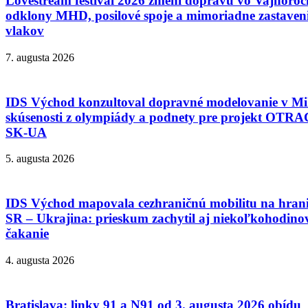
Lovestream festival 2026 zmení dopravu vo Vajnoroc
odklony MHD, posilové spoje a mimoriadne zastaven
vlakov
7. augusta 2026
IDS Východ konzultoval dopravné modelovanie v Mi
skúsenosti z olympiády a podnety pre projekt OT
SK-UA
5. augusta 2026
IDS Východ mapovala cezhraničnú mobilitu na hrani
SR – Ukrajina: prieskum zachytil aj niekoľkohodino
čakanie
4. augusta 2026
Bratislava: linky 91 a N91 od 3. augusta 2026 obídu