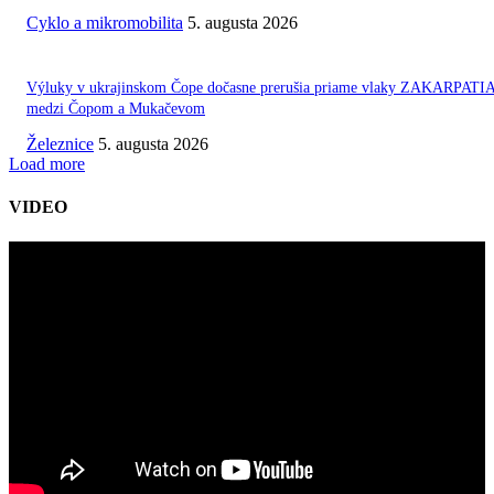
Cyklo a mikromobilita
5. augusta 2026
Výluky v ukrajinskom Čope dočasne prerušia priame vlaky ZAKARPATI
medzi Čopom a Mukačevom
Železnice
5. augusta 2026
Load more
VIDEO