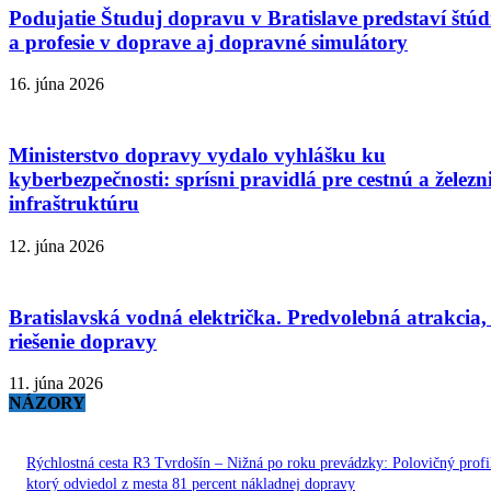
Podujatie Študuj dopravu v Bratislave predstaví štú
a profesie v doprave aj dopravné simulátory
16. júna 2026
Ministerstvo dopravy vydalo vyhlášku ku
kyberbezpečnosti: sprísni pravidlá pre cestnú a železn
infraštruktúru
12. júna 2026
Bratislavská vodná električka. Predvolebná atrakcia,
riešenie dopravy
11. júna 2026
NÁZORY
Rýchlostná cesta R3 Tvrdošín – Nižná po roku prevádzky: Polovičný profi
ktorý odviedol z mesta 81 percent nákladnej dopravy