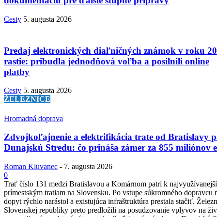
dokumentáciu pre ďalšie stupne prípravy
Cesty
5. augusta 2026
Predaj elektronických diaľničných známok v roku 2
rastie: pribudla jednodňová voľba a posilnili online
platby
Cesty
5. augusta 2026
ŽELEZNICE
Hromadná doprava
Zdvojkoľajnenie a elektrifikácia trate od Bratislavy 
Dunajskú Stredu: čo prináša zámer za 855 miliónov 
Roman Kluvanec
-
7. augusta 2026
0
Trať číslo 131 medzi Bratislavou a Komárnom patrí k najvyužívanejš
prímestským tratiam na Slovensku. Po vstupe súkromného dopravcu n
dopyt rýchlo narástol a existujúca infraštruktúra prestala stačiť. Želez
Slovenskej republiky preto predložili na posudzovanie vplyvov na ži