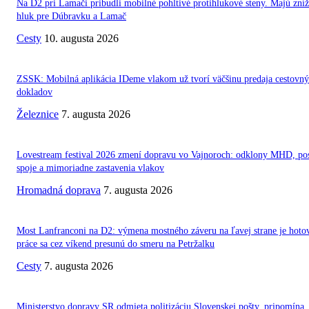
Na D2 pri Lamači pribudli mobilné pohltivé protihlukové steny. Majú zníž
hluk pre Dúbravku a Lamač
Cesty
10. augusta 2026
ZSSK: Mobilná aplikácia IDeme vlakom už tvorí väčšinu predaja cestovn
dokladov
Železnice
7. augusta 2026
Lovestream festival 2026 zmení dopravu vo Vajnoroch: odklony MHD, po
spoje a mimoriadne zastavenia vlakov
Hromadná doprava
7. augusta 2026
Most Lanfranconi na D2: výmena mostného záveru na ľavej strane je hoto
práce sa cez víkend presunú do smeru na Petržalku
Cesty
7. augusta 2026
Ministerstvo dopravy SR odmieta politizáciu Slovenskej pošty, pripomína