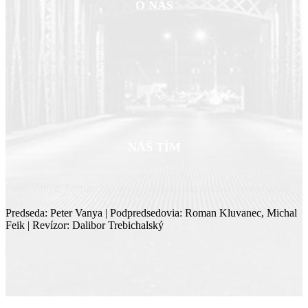
O NÁS
Sme združenie nadšencov dopravy, ktoré vzniklo z presvedčenia,
že moderná a kvalitne fungujúca doprava je jedným zo základných
predpokladov rozvoja Slovenska, jeho regiónov aj miestnych
komunít.
NÁŠ TÍM
Peter Vanya, Roman Kluvanec, Michal Feik, Dalibor Trebichalský
Predseda: Peter Vanya | Podpredsedovia: Roman Kluvanec, Michal
Feik | Revízor: Dalibor Trebichalský