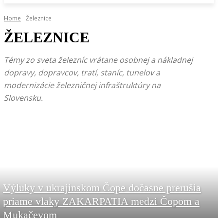
Home
Železnice
ŽELEZNICE
Témy zo sveta železníc vrátane osobnej a nákladnej
dopravy, dopravcov, tratí, staníc, tunelov a
modernizácie železničnej infraštruktúry na
Slovensku.
Výluky v ukrajinskom Čope dočasne prerušia
priame vlaky ZAKARPATIA medzi Čopom a
Mukačevom