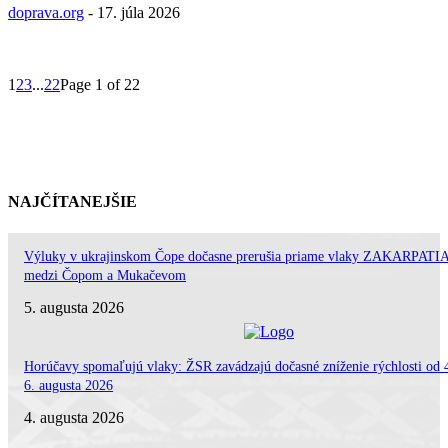
doprava.org
-
17. júla 2026
1
2
3
...
22
Page 1 of 22
NAJČÍTANEJŠIE
Výluky v ukrajinskom Čope dočasne prerušia priame vlaky ZAKARPATI
medzi Čopom a Mukačevom
5. augusta 2026
Horúčavy spomaľujú vlaky: ŽSR zavádzajú dočasné zníženie rýchlosti od 
6. augusta 2026
4. augusta 2026