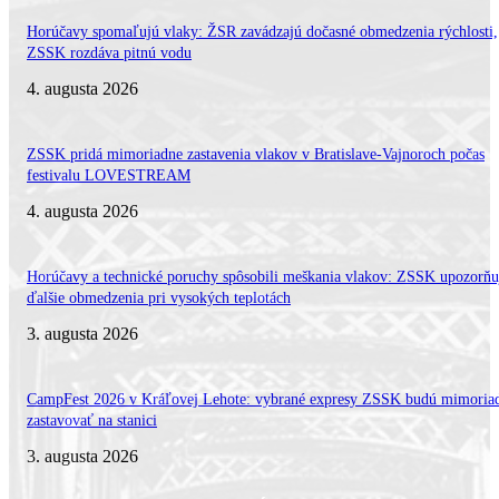
Horúčavy spomaľujú vlaky: ŽSR zavádzajú dočasné obmedzenia rýchlosti,
ZSSK rozdáva pitnú vodu
4. augusta 2026
ZSSK pridá mimoriadne zastavenia vlakov v Bratislave-Vajnoroch počas
festivalu LOVESTREAM
4. augusta 2026
Horúčavy a technické poruchy spôsobili meškania vlakov: ZSSK upozorňu
ďalšie obmedzenia pri vysokých teplotách
3. augusta 2026
CampFest 2026 v Kráľovej Lehote: vybrané expresy ZSSK budú mimoria
zastavovať na stanici
3. augusta 2026