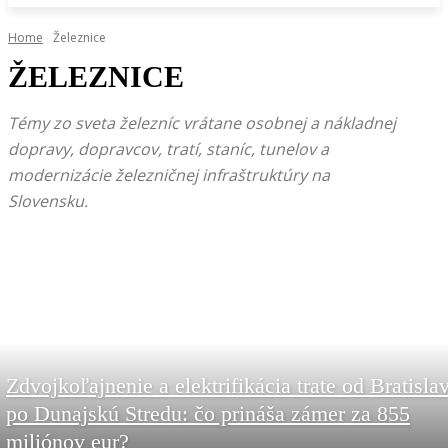
Home
Železnice
ŽELEZNICE
Témy zo sveta železníc vrátane osobnej a nákladnej
dopravy, dopravcov, tratí, staníc, tunelov a
modernizácie železničnej infraštruktúry na
Slovensku.
Zdvojkoľajnenie a elektrifikácia trate od Bratisla
po Dunajskú Stredu: čo prináša zámer za 855
miliónov eur?