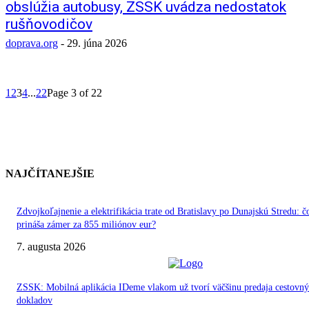
obslúžia autobusy, ZSSK uvádza nedostatok
rušňovodičov
doprava.org
-
29. júna 2026
1
2
3
4
...
22
Page 3 of 22
NAJČÍTANEJŠIE
Zdvojkoľajnenie a elektrifikácia trate od Bratislavy po Dunajskú Stredu: č
prináša zámer za 855 miliónov eur?
7. augusta 2026
ZSSK: Mobilná aplikácia IDeme vlakom už tvorí väčšinu predaja cestovn
dokladov