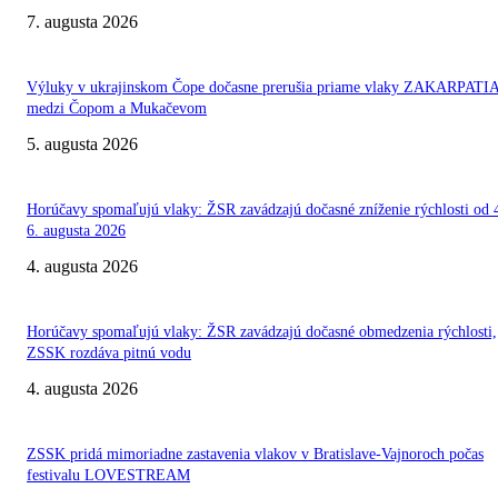
7. augusta 2026
Výluky v ukrajinskom Čope dočasne prerušia priame vlaky ZAKARPATI
medzi Čopom a Mukačevom
5. augusta 2026
Horúčavy spomaľujú vlaky: ŽSR zavádzajú dočasné zníženie rýchlosti od 
6. augusta 2026
4. augusta 2026
Horúčavy spomaľujú vlaky: ŽSR zavádzajú dočasné obmedzenia rýchlosti,
ZSSK rozdáva pitnú vodu
4. augusta 2026
ZSSK pridá mimoriadne zastavenia vlakov v Bratislave-Vajnoroch počas
festivalu LOVESTREAM