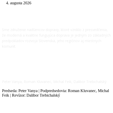
4. augusta 2026
O NÁS
Sme združenie nadšencov dopravy, ktoré vzniklo z presvedčenia,
že moderná a kvalitne fungujúca doprava je jedným zo základných
predpokladov rozvoja Slovenska, jeho regiónov aj miestnych
komunít.
NÁŠ TÍM
Peter Vanya, Roman Kluvanec, Michal Feik, Dalibor Trebichalský
Predseda: Peter Vanya | Podpredsedovia: Roman Kluvanec, Michal
Feik | Revízor: Dalibor Trebichalský