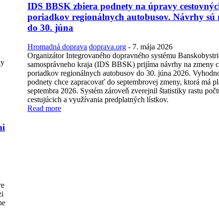
IDS BBSK zbiera podnety na úpravy cestovnýc
poriadkov regionálnych autobusov. Návrhy sú
do 30. júna
Hromadná doprava
doprava.org
-
7. mája 2026
Organizátor Integrovaného dopravného systému Banskobystr
ky
samosprávneho kraja (IDS BBSK) prijíma návrhy na zmeny 
poriadkov regionálnych autobusov do 30. júna 2026. Vyhodn
podnety chce zapracovať do septembrovej zmeny, ktorá má pla
septembra 2026. Systém zároveň zverejnil štatistiky rastu počt
cestujúcich a využívania predplatných lístkov.
Read more
mi
re
zi
ne