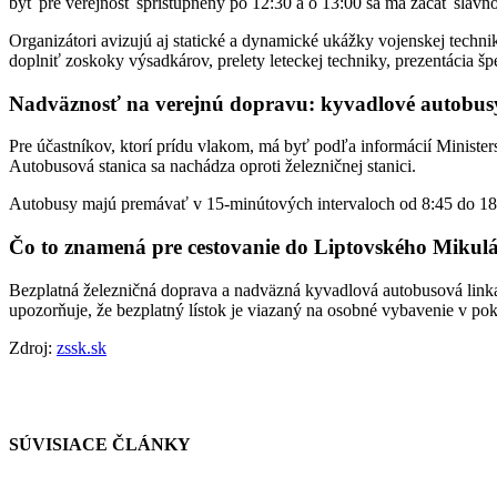
byť pre verejnosť sprístupnený po 12:30 a o 13:00 sa má začať slávn
Organizátori avizujú aj statické a dynamické ukážky vojenskej tec
doplniť zoskoky výsadkárov, prelety leteckej techniky, prezentácia špe
Nadväznosť na verejnú dopravu: kyvadlové autobusy
Pre účastníkov, ktorí prídu vlakom, má byť podľa informácií Minist
Autobusová stanica sa nachádza oproti železničnej stanici.
Autobusy majú premávať v 15-minútových intervaloch od 8:45 do 18:
Čo to znamená pre cestovanie do Liptovského Mikul
Bezplatná železničná doprava a nadväzná kyvadlová autobusová linka
upozorňuje, že bezplatný lístok je viazaný na osobné vybavenie v pok
Zdroj:
zssk.sk
SÚVISIACE ČLÁNKY