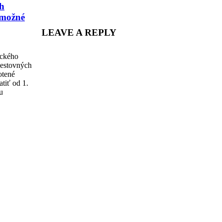
Share
h
 možné
LEAVE A REPLY
ického
cestovných
otené
tiť od 1.
u