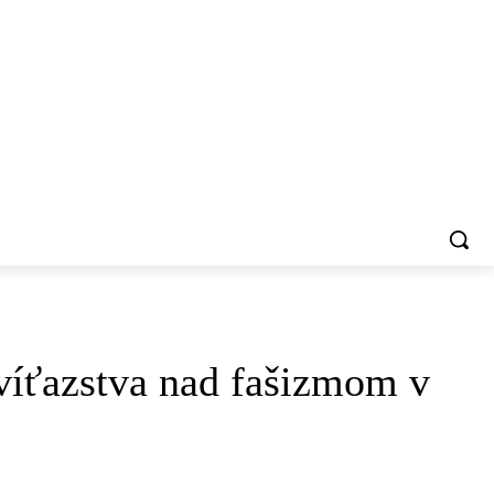
VŠIMLI SME SI
víťazstva nad fašizmom v