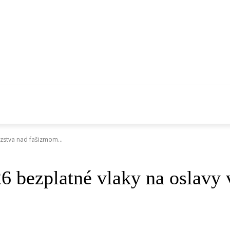
e
Hromadná doprava
Cyklo a mikromobilita
Verejný priestor
Všimli sme si
 DOPRAVA
CYKLO A MIKROMOBILITA
VEREJNÝ PRIESTOR
zstva nad fašizmom...
 bezplatné vlaky na oslavy 