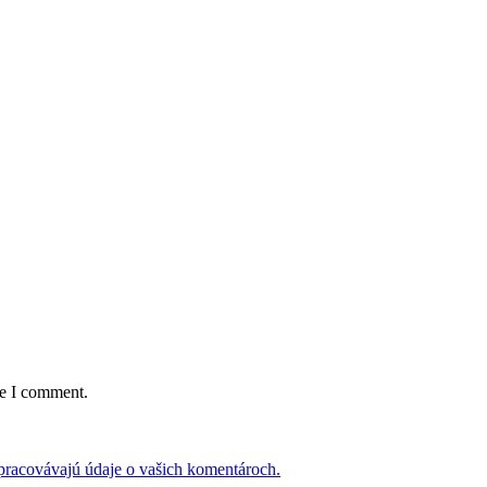
:
me I comment.
 spracovávajú údaje o vašich komentároch.