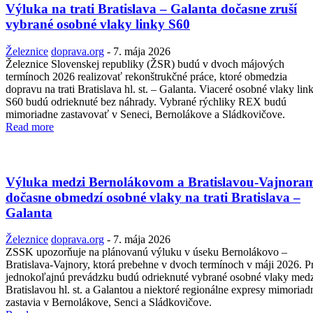
Výluka na trati Bratislava – Galanta dočasne zruší
vybrané osobné vlaky linky S60
Železnice
doprava.org
-
7. mája 2026
Železnice Slovenskej republiky (ŽSR) budú v dvoch májových
termínoch 2026 realizovať rekonštrukčné práce, ktoré obmedzia
dopravu na trati Bratislava hl. st. – Galanta. Viaceré osobné vlaky lin
S60 budú odrieknuté bez náhrady. Vybrané rýchliky REX budú
mimoriadne zastavovať v Seneci, Bernolákove a Sládkovičove.
Read more
Výluka medzi Bernolákovom a Bratislavou-Vajnora
dočasne obmedzí osobné vlaky na trati Bratislava –
Galanta
Železnice
doprava.org
-
7. mája 2026
ZSSK upozorňuje na plánovanú výluku v úseku Bernolákovo –
Bratislava-Vajnory, ktorá prebehne v dvoch termínoch v máji 2026. P
jednokoľajnú prevádzku budú odrieknuté vybrané osobné vlaky med
Bratislavou hl. st. a Galantou a niektoré regionálne expresy mimoriad
zastavia v Bernolákove, Senci a Sládkovičove.