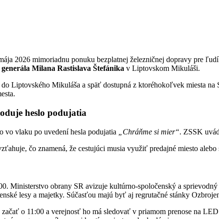
ája 2026 mimoriadnu ponuku bezplatnej železničnej dopravy pre ľudí s
 generála Milana Rastislava Štefánika
v Liptovskom Mikuláši.
do Liptovského Mikuláša a späť dostupná z ktoréhokoľvek miesta na S
esta.
hoduje heslo podujatia
o vo vlaku po uvedení hesla podujatia
„Chráňme si mier“
. ZSSK uvádz
evzťahuje, čo znamená, že cestujúci musia využiť predajné miesto alebo
00. Ministerstvo obrany SR avizuje kultúrno-spoločenský a sprievodný 
ojenské lesy a majetky. Súčasťou majú byť aj regrutačné stánky Ozbro
á začať o 11:00 a verejnosť ho má sledovať v priamom prenose na LED