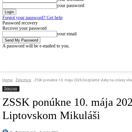
your password
Forgot your password? Get help
Password recovery
Recover your password
your email
A password will be e-mailed to you.
piatok, 8 mája, 2026
Sign in / Join
Doprava.org
Cesty
Železnic
DOPRAVA.ORG
CESTY
ŽELEZNICE
HROMADNÁ
Home
Železnice
ZSSK ponúkne 10. mája 2026 bezplatné vlaky na oslavy víťa
Železnice
ZSSK ponúkne 10. mája 2026
Liptovskom Mikuláši