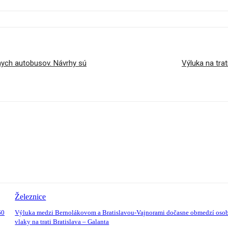
nych autobusov. Návrhy sú
Výluka na tra
Železnice
60
Výluka medzi Bernolákovom a Bratislavou-Vajnorami dočasne obmedzí oso
vlaky na trati Bratislava – Galanta