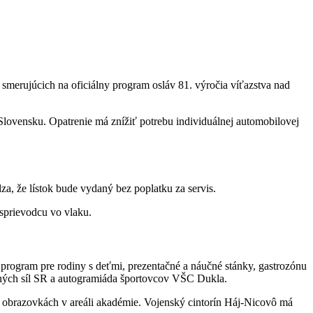
merujúcich na oficiálny program osláv 81. výročia víťazstva nad
lovensku. Opatrenie má znížiť potrebu individuálnej automobilovej
a, že lístok bude vydaný bez poplatku za servis.
 sprievodcu vo vlaku.
program pre rodiny s deťmi, prezentačné a náučné stánky, gastrozónu
jených síl SR a autogramiáda športovcov VŠC Dukla.
 obrazovkách v areáli akadémie. Vojenský cintorín Háj-Nicovô má