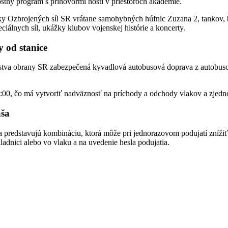
ostný program s príhovormi hostí v priestoroch akadémie.
hniky Ozbrojených síl SR vrátane samohybných húfnic Zuzana 2, tanko
ciálnych síl, ukážky klubov vojenskej histórie a koncerty.
 od stanice
erstva obrany SR zabezpečená kyvadlová autobusová doprava z autobuso
00, čo má vytvoriť nadväznosť na príchody a odchody vlakov a zjedno
áša
 predstavujú kombináciu, ktorá môže pri jednorazovom podujatí zníži
ladnici alebo vo vlaku a na uvedenie hesla podujatia.