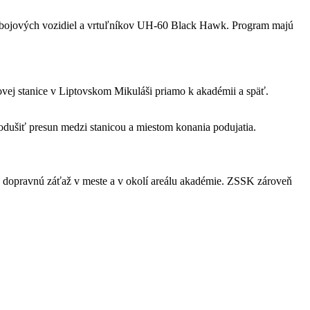
v, bojových vozidiel a vrtuľníkov UH-60 Black Hawk. Program majú
vej stanice v Liptovskom Mikuláši priamo k akadémii a späť.
dušiť presun medzi stanicou a miestom konania podujatia.
ť dopravnú záťaž v meste a v okolí areálu akadémie. ZSSK zároveň