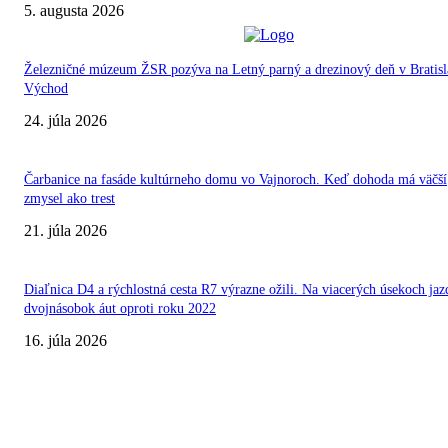
5. augusta 2026
Železničné múzeum ŽSR pozýva na Letný parný a drezinový deň v Bratisl
Východ
24. júla 2026
Čarbanice na fasáde kultúrneho domu vo Vajnoroch. Keď dohoda má väčší
zmysel ako trest
21. júla 2026
Diaľnica D4 a rýchlostná cesta R7 výrazne ožili. Na viacerých úsekoch jaz
dvojnásobok áut oproti roku 2022
16. júla 2026