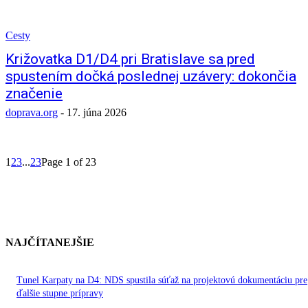
Cesty
Križovatka D1/D4 pri Bratislave sa pred
spustením dočká poslednej uzávery: dokončia
značenie
doprava.org
-
17. júna 2026
1
2
3
...
23
Page 1 of 23
NAJČÍTANEJŠIE
Tunel Karpaty na D4: NDS spustila súťaž na projektovú dokumentáciu pre
ďalšie stupne prípravy