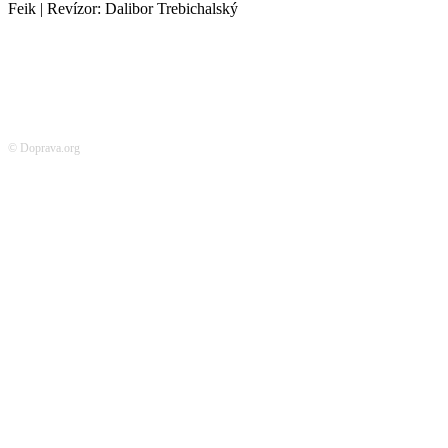
Feik | Revízor: Dalibor Trebichalský
© Doprava.org