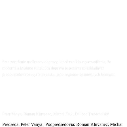
O NÁS
Sme združenie nadšencov dopravy, ktoré vzniklo z presvedčenia, že
moderná a kvalitne fungujúca doprava je jedným zo základných
predpokladov rozvoja Slovenska, jeho regiónov aj miestnych komunít.
NÁŠ TÍM
Peter Vanya, Roman Kluvanec, Michal Feik, Dalibor Trebichalský
Predseda: Peter Vanya | Podpredsedovia: Roman Kluvanec, Michal