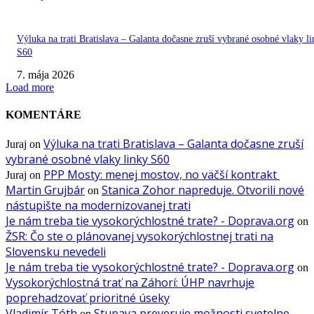
Výluka na trati Bratislava – Galanta dočasne zruší vybrané osobné vlaky l
S60
7. mája 2026
Load more
KOMENTÁRE
Výluka na trati Bratislava – Galanta dočasne zruší
Juraj
on
vybrané osobné vlaky linky S60
PPP Mosty: menej mostov, no väčší kontrakt
Juraj
on
Martin Grujbár
Stanica Zohor napreduje. Otvorili nové
on
nástupište na modernizovanej trati
Je nám treba tie vysokorýchlostné trate? - Doprava.org
on
ŽSR: Čo ste o plánovanej vysokorýchlostnej trati na
Slovensku nevedeli
Je nám treba tie vysokorýchlostné trate? - Doprava.org
on
Vysokorýchlostná trať na Záhorí: ÚHP navrhuje
poprehadzovať prioritné úseky
Vladimír Tóth
Stupava preveruje možnosti svetelne
on