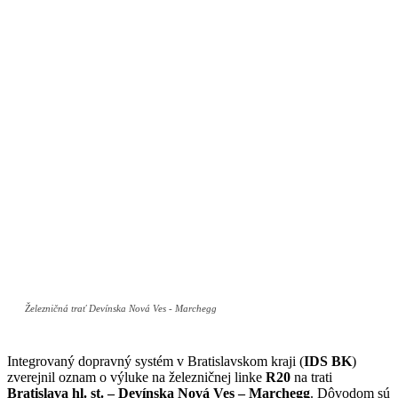
Železničná trať Devínska Nová Ves - Marchegg
Integrovaný dopravný systém v Bratislavskom kraji (
IDS BK
)
zverejnil oznam o výluke na železničnej linke
R20
na trati
Bratislava hl. st. – Devínska Nová Ves – Marchegg
. Dôvodom sú