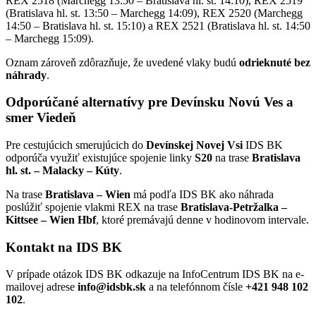
REX 2518 (Marchegg 13:50 – Bratislava hl. st. 14:10), REX 2519
(Bratislava hl. st. 13:50 – Marchegg 14:09), REX 2520 (Marchegg
14:50 – Bratislava hl. st. 15:10) a REX 2521 (Bratislava hl. st. 14:50
– Marchegg 15:09).
Oznam zároveň zdôrazňuje, že uvedené vlaky budú
odrieknuté bez
náhrady
.
Odporúčané alternatívy pre Devínsku Novú Ves a
smer Viedeň
Pre cestujúcich smerujúcich do
Devínskej Novej Vsi
IDS BK
odporúča využiť existujúce spojenie linky
S20
na trase
Bratislava
hl. st. – Malacky – Kúty
.
Na trase
Bratislava – Wien
má podľa IDS BK ako náhrada
poslúžiť spojenie vlakmi REX na trase
Bratislava-Petržalka –
Kittsee – Wien Hbf
, ktoré premávajú denne v hodinovom intervale.
Kontakt na IDS BK
V prípade otázok IDS BK odkazuje na InfoCentrum IDS BK na e-
mailovej adrese
info@idsbk.sk
a na telefónnom čísle
+421 948 102
102
.