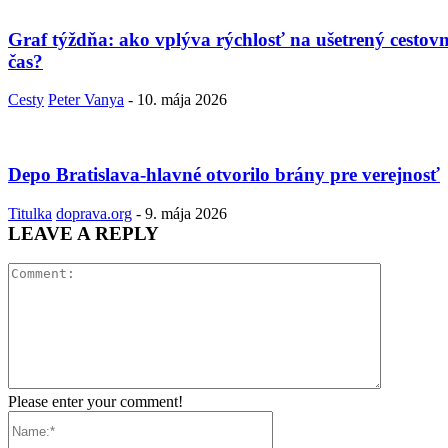
Graf týždňa: ako vplýva rýchlosť na ušetrený cestov
čas?
Cesty
Peter Vanya
-
10. mája 2026
Depo Bratislava-hlavné otvorilo brány pre verejnosť
Titulka
doprava.org
-
9. mája 2026
LEAVE A REPLY
Comment:
Please enter your comment!
Name:*