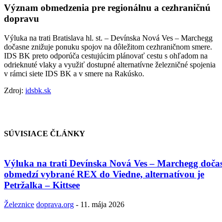
Význam obmedzenia pre regionálnu a cezhraničnú
dopravu
Výluka na trati Bratislava hl. st. – Devínska Nová Ves – Marchegg
dočasne znižuje ponuku spojov na dôležitom cezhraničnom smere.
IDS BK preto odporúča cestujúcim plánovať cestu s ohľadom na
odrieknuté vlaky a využiť dostupné alternatívne železničné spojenia
v rámci siete IDS BK a v smere na Rakúsko.
Zdroj:
idsbk.sk
SÚVISIACE ČLÁNKY
Výluka na trati Devínska Nová Ves – Marchegg doča
obmedzí vybrané REX do Viedne, alternatívou je
Petržalka – Kittsee
Železnice
doprava.org
-
11. mája 2026