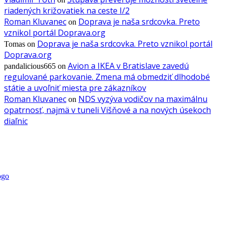
riadených križovatiek na ceste I/2
Roman Kluvanec
Doprava je naša srdcovka. Preto
on
vznikol portál Doprava.org
Doprava je naša srdcovka. Preto vznikol portál
Tomas
on
Doprava.org
Avion a IKEA v Bratislave zavedú
pandalicious665
on
regulované parkovanie. Zmena má obmedziť dlhodobé
státie a uvoľniť miesta pre zákazníkov
Roman Kluvanec
NDS vyzýva vodičov na maximálnu
on
opatrnosť, najmä v tuneli Višňové a na nových úsekoch
diaľnic