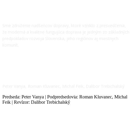
O NÁS
Sme združenie nadšencov dopravy, ktoré vzniklo z presvedčenia,
že moderná a kvalitne fungujúca doprava je jedným zo základných
predpokladov rozvoja Slovenska, jeho regiónov aj miestnych
komunít.
NÁŠ TÍM
Peter Vanya, Roman Kluvanec, Michal Feik, Dalibor Trebichalský
Predseda: Peter Vanya | Podpredsedovia: Roman Kluvanec, Michal
Feik | Revízor: Dalibor Trebichalský