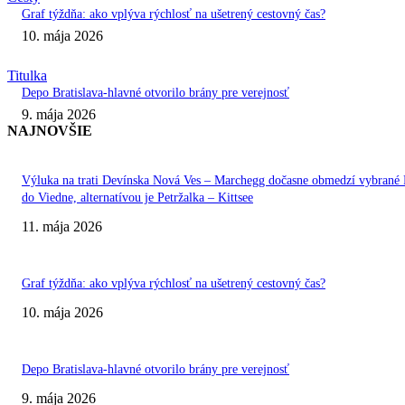
Graf týždňa: ako vplýva rýchlosť na ušetrený cestovný čas?
10. mája 2026
Titulka
Depo Bratislava-hlavné otvorilo brány pre verejnosť
9. mája 2026
NAJNOVŠIE
Výluka na trati Devínska Nová Ves – Marchegg dočasne obmedzí vybran
do Viedne, alternatívou je Petržalka – Kittsee
11. mája 2026
Graf týždňa: ako vplýva rýchlosť na ušetrený cestovný čas?
10. mája 2026
Depo Bratislava-hlavné otvorilo brány pre verejnosť
9. mája 2026