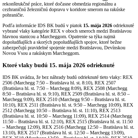
rekonštrukčné práce, ktoré dočasne obmedzia regionálnu a
cezhraničnú železničnú dopravu v koridore smerom na rakúske
pohraničie.
Podľa informácie IDS BK budú v piatok
15. mája 2026
odrieknuté
vybrané vlaky kategórie REX v oboch smeroch medzi Bratislavou
hlavnou stanicou a Marcheggom. Opatrenie sa týka najmä
dopoludňajších a skorých popoludňajších spojov, ktoré bežne
zabezpečujú pravidelné spojenie medzi Bratislavou, Devínskou
Novou Vsou a rakúskym Marcheggom.
Ktoré vlaky budú 15. mája 2026 odrieknuté
IDS BK uvádza, že bez náhrady budú odrieknuté tieto vlaky: REX
2506 (Marchegg 7:50 – Bratislava hl. st. 8:10), REX 2507
(Bratislava hl. st. 7:50 – Marchegg 8:09), REX 2508 (Marchegg
8:50 – Bratislava hl. st. 9:10), REX 2509 (Bratislava hl. st. 8:50 –
Marchegg 9:09), REX 2510 (Marchegg 9:50 – Bratislava hl. st.
10:10), REX 2511 (Bratislava hl. st. 9:50 – Marchegg 10:09), REX
2512 (Marchegg 10:50 – Bratislava hl. st. 11:10), REX 2513
(Bratislava hl. st. 10:50 – Marchegg 11:09), REX 2514 (Marchegg
11:50 – Bratislava hl. st. 12:10), REX 2515 (Bratislava hl. st. 11:50
– Marchegg 12:09), REX 2516 (Marchegg 12:50 – Bratislava hl. st.
13:10), REX 2517 (Bratislava hl. st. 12:50 – Marchegg 13:09),