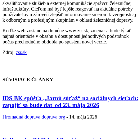
skvalitňovanie služieb a externej komunikácie správcu železničnej
infraštruktúry. Cieľom má byť lepšie reagovať na aktuálne potreby
používateľov a zároveň zlepšiť informovanie smerom k verejnosti aj
k odborným a profesijným skupinám v oblasti železničnej dopravy.
Keďže web zostane na doméne www.zsr.sk, zmena sa bude týkať
najmä orientácie v obsahu a dostupnosti jednotlivých podstránok
počas prechodného obdobia po spustení novej verzie.
Zdroj:
zsr.sk
SÚVISIACE ČLÁNKY
IDS BK spúšťa „Jarnú súťaž“ na sociálnych sieťach:
zapojiť sa bude dať od 23. mája 2026
Hromadná doprava
doprava.org
-
14. mája 2026