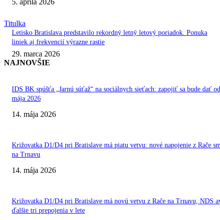
5. apríla 2026
Titulka
Letisko Bratislava predstavilo rekordný letný letový poriadok. Ponuka
liniek aj frekvencií výrazne rastie
29. marca 2026
NAJNOVŠIE
IDS BK spúšťa „Jarnú súťaž“ na sociálnych sieťach: zapojiť sa bude dať od
mája 2026
14. mája 2026
Križovatka D1/D4 pri Bratislave má piatu vetvu: nové napojenie z Rače 
na Trnavu
14. mája 2026
Križovatka D1/D4 pri Bratislave má novú vetvu z Rače na Trnavu, NDS a
ďalšie tri prepojenia v lete