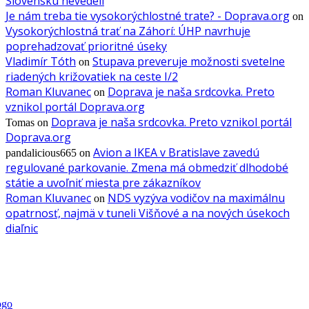
Slovensku nevedeli
Je nám treba tie vysokorýchlostné trate? - Doprava.org
on
Vysokorýchlostná trať na Záhorí: ÚHP navrhuje
poprehadzovať prioritné úseky
Vladimír Tóth
Stupava preveruje možnosti svetelne
on
riadených križovatiek na ceste I/2
Roman Kluvanec
Doprava je naša srdcovka. Preto
on
vznikol portál Doprava.org
Doprava je naša srdcovka. Preto vznikol portál
Tomas
on
Doprava.org
Avion a IKEA v Bratislave zavedú
pandalicious665
on
regulované parkovanie. Zmena má obmedziť dlhodobé
státie a uvoľniť miesta pre zákazníkov
Roman Kluvanec
NDS vyzýva vodičov na maximálnu
on
opatrnosť, najmä v tuneli Višňové a na nových úsekoch
diaľnic