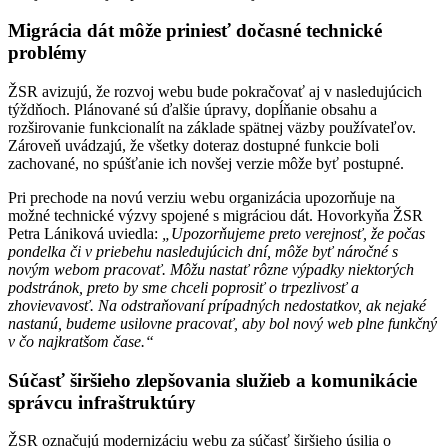
Migrácia dát môže priniesť dočasné technické
problémy
ŽSR avizujú, že rozvoj webu bude pokračovať aj v nasledujúcich
týždňoch. Plánované sú ďalšie úpravy, dopĺňanie obsahu a
rozširovanie funkcionalít na základe spätnej väzby používateľov.
Zároveň uvádzajú, že všetky doteraz dostupné funkcie boli
zachované, no spúšťanie ich novšej verzie môže byť postupné.
Pri prechode na novú verziu webu organizácia upozorňuje na
možné technické výzvy spojené s migráciou dát. Hovorkyňa ŽSR
Petra Lániková uviedla:
„Upozorňujeme preto verejnosť, že počas
pondelka či v priebehu nasledujúcich dní, môže byť náročné s
novým webom pracovať. Môžu nastať rôzne výpadky niektorých
podstránok, preto by sme chceli poprosiť o trpezlivosť a
zhovievavosť. Na odstraňovaní prípadných nedostatkov, ak nejaké
nastanú, budeme usilovne pracovať, aby bol nový web plne funkčný
v čo najkratšom čase.“
Súčasť širšieho zlepšovania služieb a komunikácie
správcu infraštruktúry
ŽSR označujú modernizáciu webu za súčasť širšieho úsilia o