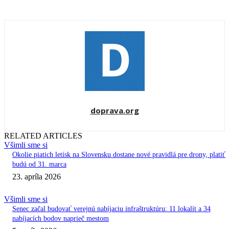
doprava.org
RELATED ARTICLES
Všimli sme si
Okolie piatich letísk na Slovensku dostane nové pravidlá pre drony, platiť
budú od 31. marca
23. apríla 2026
Všimli sme si
Senec začal budovať verejnú nabíjaciu infraštruktúru: 11 lokalít a 34
nabíjacích bodov naprieč mestom