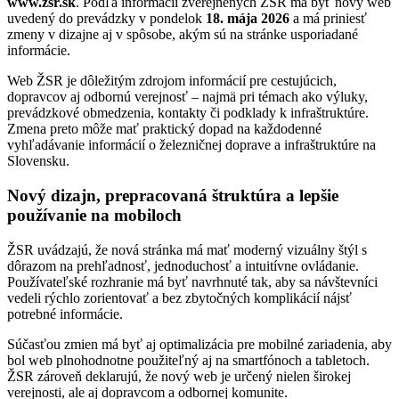
www.zsr.sk
. Podľa informácií zverejnených ŽSR má byť nový web
uvedený do prevádzky v pondelok
18. mája 2026
a má priniesť
zmeny v dizajne aj v spôsobe, akým sú na stránke usporiadané
informácie.
Web ŽSR je dôležitým zdrojom informácií pre cestujúcich,
dopravcov aj odbornú verejnosť – najmä pri témach ako výluky,
prevádzkové obmedzenia, kontakty či podklady k infraštruktúre.
Zmena preto môže mať praktický dopad na každodenné
vyhľadávanie informácií o železničnej doprave a infraštruktúre na
Slovensku.
Nový dizajn, prepracovaná štruktúra a lepšie
používanie na mobiloch
ŽSR uvádzajú, že nová stránka má mať moderný vizuálny štýl s
dôrazom na prehľadnosť, jednoduchosť a intuitívne ovládanie.
Používateľské rozhranie má byť navrhnuté tak, aby sa návštevníci
vedeli rýchlo zorientovať a bez zbytočných komplikácií nájsť
potrebné informácie.
Súčasťou zmien má byť aj optimalizácia pre mobilné zariadenia, aby
bol web plnohodnotne použiteľný aj na smartfónoch a tabletoch.
ŽSR zároveň deklarujú, že nový web je určený nielen širokej
verejnosti, ale aj dopravcom a odbornej komunite.