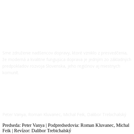
O NÁS
Sme združenie nadšencov dopravy, ktoré vzniklo z presvedčenia,
že moderná a kvalitne fungujúca doprava je jedným zo základných
predpokladov rozvoja Slovenska, jeho regiónov aj miestnych
komunít.
NÁŠ TÍM
Peter Vanya, Roman Kluvanec, Michal Feik, Dalibor Trebichalský
Predseda: Peter Vanya | Podpredsedovia: Roman Kluvanec, Michal
Feik | Revízor: Dalibor Trebichalský