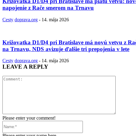
Križovatka D1/D4 pri Bratislave má piatu vetvu: nov
napojenie z Rače smerom na Trnavu
Cesty
doprava.org
-
14. mája 2026
Križovatka D1/D4 pri Bratislave má novú vetvu z Ra
na Trnavu, NDS avizuje ďalšie tri prepojenia v lete
Cesty
doprava.org
-
14. mája 2026
LEAVE A REPLY
Comment:
Please enter your comment!
Name:*
Please enter your name here