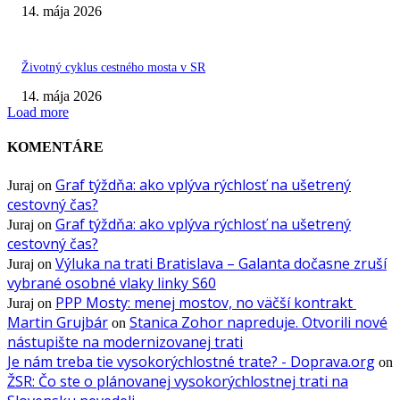
14. mája 2026
Životný cyklus cestného mosta v SR
14. mája 2026
Load more
KOMENTÁRE
Graf týždňa: ako vplýva rýchlosť na ušetrený
Juraj
on
cestovný čas?
Graf týždňa: ako vplýva rýchlosť na ušetrený
Juraj
on
cestovný čas?
Výluka na trati Bratislava – Galanta dočasne zruší
Juraj
on
vybrané osobné vlaky linky S60
PPP Mosty: menej mostov, no väčší kontrakt
Juraj
on
Martin Grujbár
Stanica Zohor napreduje. Otvorili nové
on
nástupište na modernizovanej trati
Je nám treba tie vysokorýchlostné trate? - Doprava.org
on
ŽSR: Čo ste o plánovanej vysokorýchlostnej trati na