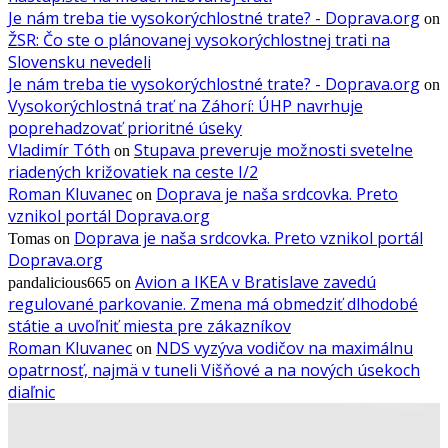
Je nám treba tie vysokorýchlostné trate? - Doprava.org
on
ŽSR: Čo ste o plánovanej vysokorýchlostnej trati na
Slovensku nevedeli
Je nám treba tie vysokorýchlostné trate? - Doprava.org
on
Vysokorýchlostná trať na Záhorí: ÚHP navrhuje
poprehadzovať prioritné úseky
Vladimír Tóth
Stupava preveruje možnosti svetelne
on
riadených križovatiek na ceste I/2
Roman Kluvanec
Doprava je naša srdcovka. Preto
on
vznikol portál Doprava.org
Doprava je naša srdcovka. Preto vznikol portál
Tomas
on
Doprava.org
Avion a IKEA v Bratislave zavedú
pandalicious665
on
regulované parkovanie. Zmena má obmedziť dlhodobé
státie a uvoľniť miesta pre zákazníkov
Roman Kluvanec
NDS vyzýva vodičov na maximálnu
on
opatrnosť, najmä v tuneli Višňové a na nových úsekoch
diaľnic