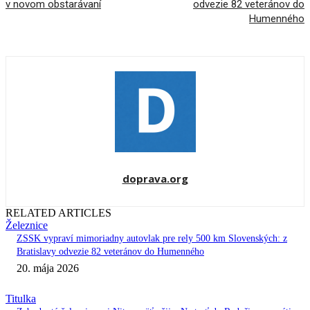
v novom obstarávaní
odvezie 82 veteránov do
Humenného
doprava.org
RELATED ARTICLES
Železnice
ZSSK vypraví mimoriadny autovlak pre rely 500 km Slovenských: z
Bratislavy odvezie 82 veteránov do Humenného
20. mája 2026
Titulka