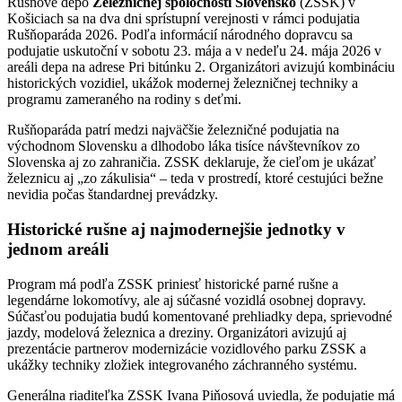
Rušňové depo
Železničnej spoločnosti Slovensko
(ZSSK) v
Košiciach sa na dva dni sprístupní verejnosti v rámci podujatia
Rušňoparáda 2026. Podľa informácií národného dopravcu sa
podujatie uskutoční v sobotu 23. mája a v nedeľu 24. mája 2026 v
areáli depa na adrese Pri bitúnku 2. Organizátori avizujú kombináciu
historických vozidiel, ukážok modernej železničnej techniky a
programu zameraného na rodiny s deťmi.
Rušňoparáda patrí medzi najväčšie železničné podujatia na
východnom Slovensku a dlhodobo láka tisíce návštevníkov zo
Slovenska aj zo zahraničia. ZSSK deklaruje, že cieľom je ukázať
železnicu aj „zo zákulisia“ – teda v prostredí, ktoré cestujúci bežne
nevidia počas štandardnej prevádzky.
Historické rušne aj najmodernejšie jednotky v
jednom areáli
Program má podľa ZSSK priniesť historické parné rušne a
legendárne lokomotívy, ale aj súčasné vozidlá osobnej dopravy.
Súčasťou podujatia budú komentované prehliadky depa, sprievodné
jazdy, modelová železnica a dreziny. Organizátori avizujú aj
prezentácie partnerov modernizácie vozidlového parku ZSSK a
ukážky techniky zložiek integrovaného záchranného systému.
Generálna riaditeľka ZSSK Ivana Piňosová uviedla, že podujatie má