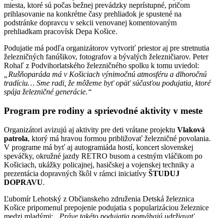
miesta, ktoré sú počas bežnej prevádzky neprístupné, pričom
prihlasovanie na konkrétne časy prehliadok je spustené na
podstránke dopravcu v sekcii venovanej komentovaným
prehliadkam pracovísk Depa Košice.
Podujatie má podľa organizátorov vytvoriť priestor aj pre stretnutia
železničných fanúšikov, fotografov a bývalých železničiarov. Peter
Rohaľ z Podvihorlatského železničného spolku k tomu uviedol:
„Rušňoparáda má v Košiciach výnimočnú atmosféru a dlhoročnú
tradíciu… Sme radi, že môžeme byť opäť súčasťou podujatia, ktoré
spája železničné generácie.“
Program pre rodiny a sprievodné aktivity v meste
Organizátori avizujú aj aktivity pre deti vrátane projektu
Vlaková
patrola
, ktorý má hravou formou približovať železničné povolania.
V programe má byť aj autogramiáda hostí, koncert slovenskej
speváčky, okružné jazdy RETRO busom a cestným vláčikom po
Košiciach, ukážky policajnej, hasičskej a vojenskej techniky a
prezentácia dopravných škôl v rámci iniciatívy
ŠTUDUJ
DOPRAVU
.
Ľubomír Lehotský z Občianskeho združenia Detská železnica
Košice pripomenul prepojenie podujatia s popularizáciou železnice
medzi mladými:
„Práve takéto podujatia pomáhajú udržiavať