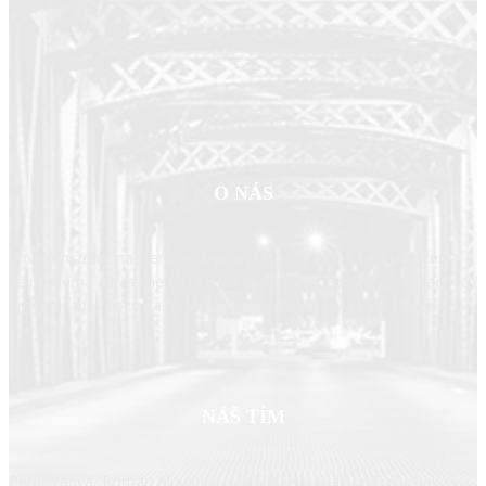
O NÁS
Sme združenie nadšencov dopravy, ktoré vzniklo z presvedčenia,
že moderná a kvalitne fungujúca doprava je jedným zo základných
predpokladov rozvoja Slovenska, jeho regiónov aj miestnych
komunít.
NÁŠ TÍM
Peter Vanya, Roman Kluvanec, Michal Feik, Dalibor Trebichalský