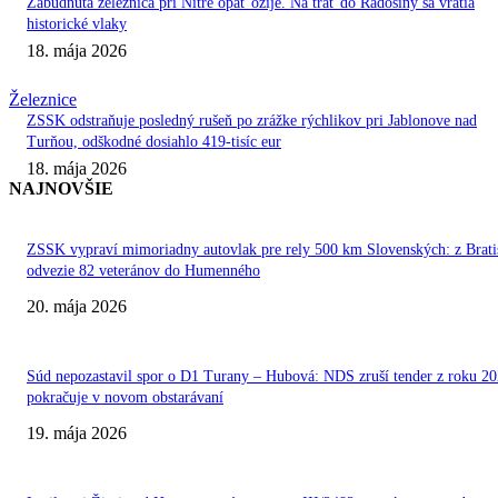
Zabudnutá železnica pri Nitre opäť ožije. Na trať do Radošiny sa vrátia
historické vlaky
18. mája 2026
Železnice
ZSSK odstraňuje posledný rušeň po zrážke rýchlikov pri Jablonove nad
Turňou, odškodné dosiahlo 419-tisíc eur
18. mája 2026
NAJNOVŠIE
ZSSK vypraví mimoriadny autovlak pre rely 500 km Slovenských: z Brati
odvezie 82 veteránov do Humenného
20. mája 2026
Súd nepozastavil spor o D1 Turany – Hubová: NDS zruší tender z roku 20
pokračuje v novom obstarávaní
19. mája 2026