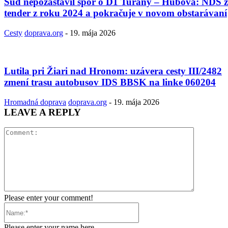
Súd nepozastavil spor o D1 Turany – Hubová: NDS z
tender z roku 2024 a pokračuje v novom obstarávaní
Cesty
doprava.org
-
19. mája 2026
Lutila pri Žiari nad Hronom: uzávera cesty III/2482
zmení trasu autobusov IDS BBSK na linke 060204
Hromadná doprava
doprava.org
-
19. mája 2026
LEAVE A REPLY
Comment:
Please enter your comment!
Name:*
Please enter your name here