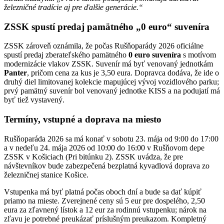
železničné tradície aj pre ďalšie generácie.“
ZSSK spustí predaj pamätného „0 euro“ suveníra
ZSSK zároveň oznámila, že počas Rušňoparády 2026 oficiálne
spustí predaj zberateľského pamätného
0 euro suveníra
s motívom
modernizácie vlakov ZSSK. Suvenír má byť venovaný jednotkám
Panter
, pričom cena za kus je 3,50 eura. Dopravca dodáva, že ide o
druhý diel limitovanej kolekcie mapujúcej vývoj vozidlového parku;
prvý pamätný suvenír bol venovaný jednotke KISS a na podujatí má
byť tiež vystavený.
Termíny, vstupné a doprava na miesto
Rušňoparáda 2026 sa má konať v sobotu 23. mája od 9:00 do 17:00
a v nedeľu 24. mája 2026 od 10:00 do 16:00 v Rušňovom depe
ZSSK v Košiciach (Pri bitúnku 2). ZSSK uvádza, že pre
návštevníkov bude zabezpečená bezplatná kyvadlová doprava zo
železničnej stanice Košice.
Vstupenka má byť platná počas oboch dní a bude sa dať kúpiť
priamo na mieste. Zverejnené ceny sú 5 eur pre dospelého, 2,50
eura za zľavnený lístok a 12 eur za rodinnú vstupenku; nárok na
zľavu je potrebné preukázať príslušným preukazom. Kompletný