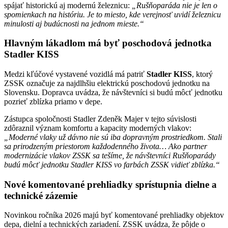
spájať historickú aj modernú železnicu:
„Rušňoparáda nie je len o
spomienkach na históriu. Je to miesto, kde verejnosť uvidí železnicu
minulosti aj budúcnosti na jednom mieste.“
Hlavným lákadlom má byť poschodová jednotka
Stadler KISS
Medzi kľúčové vystavené vozidlá má patriť
Stadler KISS
, ktorý
ZSSK označuje za najdlhšiu elektrickú poschodovú jednotku na
Slovensku. Dopravca uvádza, že návštevníci si budú môcť jednotku
pozrieť zblízka priamo v depe.
Zástupca spoločnosti Stadler Zdeněk Majer v tejto súvislosti
zdôraznil význam komfortu a kapacity moderných vlakov:
„Moderné vlaky už dávno nie sú iba dopravným prostriedkom. Stali
sa prirodzeným priestorom každodenného života… Ako partner
modernizácie vlakov ZSSK sa tešíme, že návštevníci Rušňoparády
budú môcť jednotku Stadler KISS vo farbách ZSSK vidieť zblízka.“
Nové komentované prehliadky sprístupnia dielne a
technické zázemie
Novinkou ročníka 2026 majú byť komentované prehliadky objektov
depa, dielní a technických zariadení. ZSSK uvádza, že pôjde o