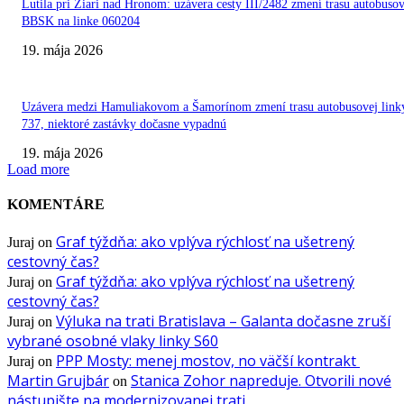
Lutila pri Žiari nad Hronom: uzávera cesty III/2482 zmení trasu autobuso
BBSK na linke 060204
19. mája 2026
Uzávera medzi Hamuliakovom a Šamorínom zmení trasu autobusovej link
737, niektoré zastávky dočasne vypadnú
19. mája 2026
Load more
KOMENTÁRE
Graf týždňa: ako vplýva rýchlosť na ušetrený
Juraj
on
cestovný čas?
Graf týždňa: ako vplýva rýchlosť na ušetrený
Juraj
on
cestovný čas?
Výluka na trati Bratislava – Galanta dočasne zruší
Juraj
on
vybrané osobné vlaky linky S60
PPP Mosty: menej mostov, no väčší kontrakt
Juraj
on
Martin Grujbár
Stanica Zohor napreduje. Otvorili nové
on
nástupište na modernizovanej trati