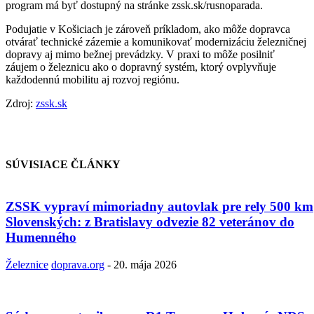
program má byť dostupný na stránke zssk.sk/rusnoparada.
Podujatie v Košiciach je zároveň príkladom, ako môže dopravca
otvárať technické zázemie a komunikovať modernizáciu železničnej
dopravy aj mimo bežnej prevádzky. V praxi to môže posilniť
záujem o železnicu ako o dopravný systém, ktorý ovplyvňuje
každodennú mobilitu aj rozvoj regiónu.
Zdroj:
zssk.sk
SÚVISIACE ČLÁNKY
ZSSK vypraví mimoriadny autovlak pre rely 500 km
Slovenských: z Bratislavy odvezie 82 veteránov do
Humenného
Železnice
doprava.org
-
20. mája 2026