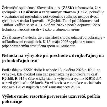
Železničná spoločnosť Slovensko, a. s. (
ZSSK
) informovala, že v
spolupráci s
Hasičským a záchranným zborom
(HaZZ) pokračuje
v odstraňovaní posledného poškodeného rušňa po nehode dvoch
rýchlikov v úseku Lipovník – Výhybňa Tunel pri Jablonove nad
Turňou. Zrážka sa stala 13. októbra 2025 a podľa dopravcu ide o
technicky náročný zásah v ťažko prístupnom teréne.
ZSSK zároveň uviedla, že v súvislosti s touto udalosťou pokračuje v
odškodňovaní cestujúcich. K 18. máju 2026 vyplatila v tomto
prípade zraneným cestujúcim spolu 419-tisíc eur.
Nehoda na výhybke pri prechode z dvojkoľajnej na
jednokoľajnú trať
Podľa údajov ZSSK došlo k nehode 13. októbra 2025 o 10:11 na
výhybke, kde dvojkoľajná trať prechádza na jednokoľajnú časť.
Rýchlik
R 914
v čase zrážky stál na výhybke a rýchlik
R 913
doň
narazil rýchlosťou 96 km/h. Vo vlakoch sa v tom čase nachádzalo
viac ako 120 cestujúcich a päť zamestnancov ZSSK.
Vyšetrovanie: rezortné preverenie uzavreté, polícia
pokračuje