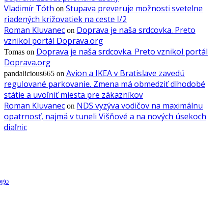
Vladimír Tóth
Stupava preveruje možnosti svetelne
on
riadených križovatiek na ceste I/2
Roman Kluvanec
Doprava je naša srdcovka. Preto
on
vznikol portál Doprava.org
Doprava je naša srdcovka. Preto vznikol portál
Tomas
on
Doprava.org
Avion a IKEA v Bratislave zavedú
pandalicious665
on
regulované parkovanie. Zmena má obmedziť dlhodobé
státie a uvoľniť miesta pre zákazníkov
Roman Kluvanec
NDS vyzýva vodičov na maximálnu
on
opatrnosť, najmä v tuneli Višňové a na nových úsekoch
diaľnic