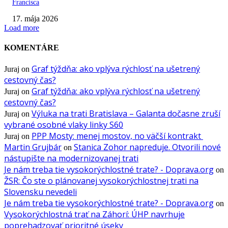
Francisca
17. mája 2026
Load more
KOMENTÁRE
Graf týždňa: ako vplýva rýchlosť na ušetrený
Juraj
on
cestovný čas?
Graf týždňa: ako vplýva rýchlosť na ušetrený
Juraj
on
cestovný čas?
Výluka na trati Bratislava – Galanta dočasne zruší
Juraj
on
vybrané osobné vlaky linky S60
PPP Mosty: menej mostov, no väčší kontrakt
Juraj
on
Martin Grujbár
Stanica Zohor napreduje. Otvorili nové
on
nástupište na modernizovanej trati
Je nám treba tie vysokorýchlostné trate? - Doprava.org
on
ŽSR: Čo ste o plánovanej vysokorýchlostnej trati na
Slovensku nevedeli
Je nám treba tie vysokorýchlostné trate? - Doprava.org
on
Vysokorýchlostná trať na Záhorí: ÚHP navrhuje
poprehadzovať prioritné úseky