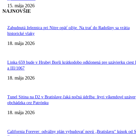
15. mája 2026
NAJNOVŠIE
Zabudnutá železnica pri Nitre opäť ožije. Na trať do Radošiny sa vrátia
historické vlaky
18. mája 2026
Linka 659 bude v Hrubej Borši krátkodobo odklonená pre uzávierku ciest 
a III/1067
18. mája 2026
Tunel Sitina na D2 v Bratislave čaká nočná údržba: štyri víkendové uzáver
obchádzka cez Patrónku
18. mája 2026
California Forever: odvážny plán vybudovať novú „Bratislavu“ kúsok od 