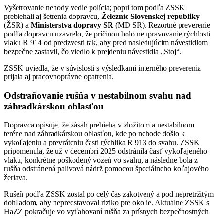
Vyšetrovanie nehody vedie polícia; popri tom podľa ZSSK
prebiehali aj šetrenia dopravcu,
Železníc Slovenskej republiky
(ŽSR) a
Ministerstva dopravy SR
(MD SR). Rezortné preverenie
podľa dopravcu uzavrelo, že príčinou bolo neupravovanie rýchlosti
vlaku R 914 od predzvesti tak, aby pred nasledujúcim návestidlom
bezpečne zastavil, čo viedlo k prejdeniu návestidla „Stoj“.
ZSSK uviedla, že v súvislosti s výsledkami interného preverenia
prijala aj pracovnoprávne opatrenia.
Odstraňovanie rušňa v nestabilnom svahu nad
záhradkárskou oblasťou
Dopravca opisuje, že zásah prebieha v zložitom a nestabilnom
teréne nad záhradkárskou oblasťou, kde po nehode došlo k
vykoľajeniu a prevráteniu časti rýchlika R 913 do svahu. ZSSK
pripomenula, že už v decembri 2025 odstránila časť vykoľajeného
vlaku, konkrétne poškodený vozeň vo svahu, a následne bola z
rušňa odstránená palivová nádrž pomocou špeciálneho koľajového
žeriava.
Rušeň podľa ZSSK zostal po celý čas zakotvený a pod nepretržitým
dohľadom, aby nepredstavoval riziko pre okolie. Aktuálne ZSSK s
HaZZ pokračuje vo vyťahovaní rušňa za prísnych bezpečnostných