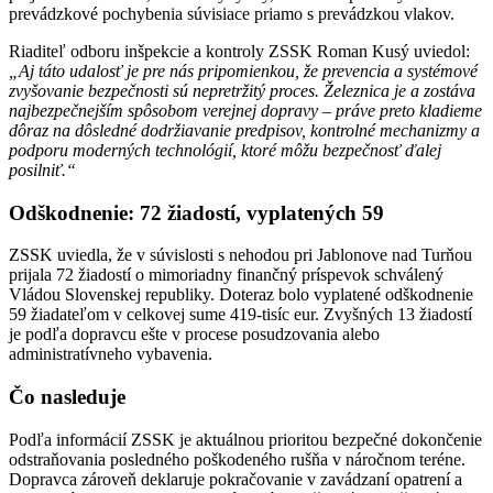
prevádzkové pochybenia súvisiace priamo s prevádzkou vlakov.
Riaditeľ odboru inšpekcie a kontroly ZSSK Roman Kusý uviedol:
„Aj táto udalosť je pre nás pripomienkou, že prevencia a systémové
zvyšovanie bezpečnosti sú nepretržitý proces. Železnica je a zostáva
najbezpečnejším spôsobom verejnej dopravy – práve preto kladieme
dôraz na dôsledné dodržiavanie predpisov, kontrolné mechanizmy a
podporu moderných technológií, ktoré môžu bezpečnosť ďalej
posilniť.“
Odškodnenie: 72 žiadostí, vyplatených 59
ZSSK uviedla, že v súvislosti s nehodou pri Jablonove nad Turňou
prijala 72 žiadostí o mimoriadny finančný príspevok schválený
Vládou Slovenskej republiky. Doteraz bolo vyplatené odškodnenie
59 žiadateľom v celkovej sume 419-tisíc eur. Zvyšných 13 žiadostí
je podľa dopravcu ešte v procese posudzovania alebo
administratívneho vybavenia.
Čo nasleduje
Podľa informácií ZSSK je aktuálnou prioritou bezpečné dokončenie
odstraňovania posledného poškodeného rušňa v náročnom teréne.
Dopravca zároveň deklaruje pokračovanie v zavádzaní opatrení a