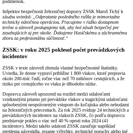
podmienok.
Inšpektor bezpečnosti železničnej dopravy ZSSK Maroš Tichý k
zásahu uviedol:
„Odpratanie posledného rušňa je mimoriadne
technicky náročnou operáciou. Pracujeme v ťažko dostupnom
teréne a zároveň postupujeme tak, aby bol zásah bezpečný pre
zasahujúcich aj pre okolie. Ďakujeme Hasičskému a záchrannému
zboru za profesionálnu súčinnosť.“
ZSSK: v roku 2025 poklesol počet prevádzkových
incidentov
ZSSK v texte zároveň zhrnula vlastné bezpečnostné štatistiky.
Uviedla, že denne vypraví približne 1 800 vlakov, ktoré prepravia
okolo 200-tisíc ľudí, ročne viac než 70 miliónov cestujúcich, a že
riziko pre cestujúceho vo vlaku je dlhodobo nízke.
Dopravca zároveň upozornil na rozdiel medzi udalosťami
vzniknutými priamo pri prevádzke vlakov a tragickými udalosťami
spôsobenými neoprávneným vstupom do koľajiska alebo nehodami
na železničných priecestiach. Za rok 2025 eviduje 24 technických a
prevádzkových incidentov na vlakoch ZSSK, čo podľa dopravcu
predstavuje pokles o viac než 40 % oproti roku 2024 (41
incidentov). Medzi takéto udalosti ZSSK zaraďuje napríklad
prejdenia návestidla, rezanie výhybky, technické poruchy alebo iné