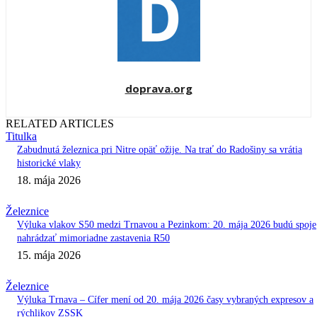
doprava.org
RELATED ARTICLES
Titulka
Zabudnutá železnica pri Nitre opäť ožije. Na trať do Radošiny sa vrátia
historické vlaky
18. mája 2026
Železnice
Výluka vlakov S50 medzi Trnavou a Pezinkom: 20. mája 2026 budú spoje
nahrádzať mimoriadne zastavenia R50
15. mája 2026
Železnice
Výluka Trnava – Cífer mení od 20. mája 2026 časy vybraných expresov a
rýchlikov ZSSK