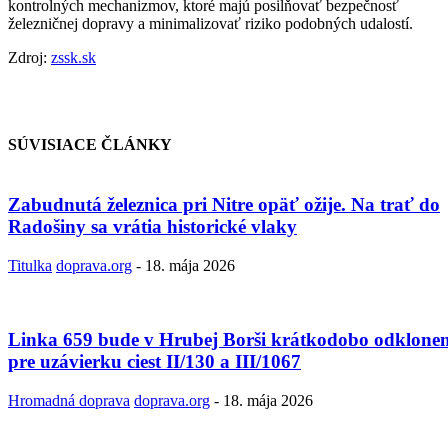
kontrolných mechanizmov, ktoré majú posilňovať bezpečnosť
železničnej dopravy a minimalizovať riziko podobných udalostí.
Zdroj:
zssk.sk
SÚVISIACE ČLÁNKY
Zabudnutá železnica pri Nitre opäť ožije. Na trať do
Radošiny sa vrátia historické vlaky
Titulka
doprava.org
-
18. mája 2026
Linka 659 bude v Hrubej Borši krátkodobo odklone
pre uzávierku ciest II/130 a III/1067
Hromadná doprava
doprava.org
-
18. mája 2026