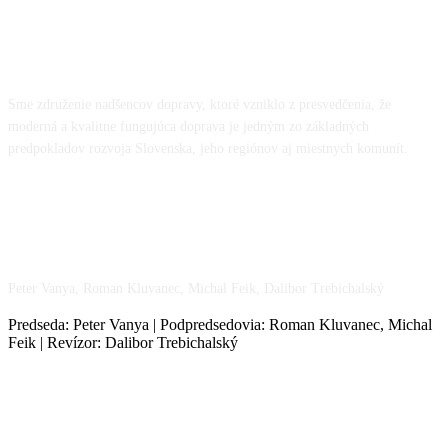
O NÁS
Sme združenie nadšencov dopravy, ktoré vzniklo z presvedčenia, že
moderná a kvalitne fungujúca doprava je jedným zo základných
predpokladov rozvoja Slovenska, jeho regiónov aj miestnych komunít.
NÁŠ TÍM
Peter Vanya, Roman Kluvanec, Michal Feik, Dalibor Trebichalský
Predseda: Peter Vanya | Podpredsedovia: Roman Kluvanec, Michal
Feik | Revízor: Dalibor Trebichalský