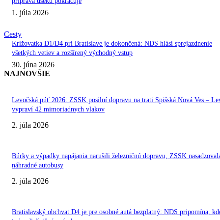
príprava úseku pokračuje
1. júla 2026
Cesty
Križovatka D1/D4 pri Bratislave je dokončená: NDS hlási sprejazdnenie
všetkých vetiev a rozšírený východný vstup
30. júna 2026
NAJNOVŠIE
Levočská púť 2026: ZSSK posilní dopravu na trati Spišská Nová Ves – Le
vypraví 42 mimoriadnych vlakov
2. júla 2026
Búrky a výpadky napájania narušili železničnú dopravu, ZSSK nasadzoval
náhradné autobusy
2. júla 2026
Bratislavský obchvat D4 je pre osobné autá bezplatný: NDS pripomína, kd