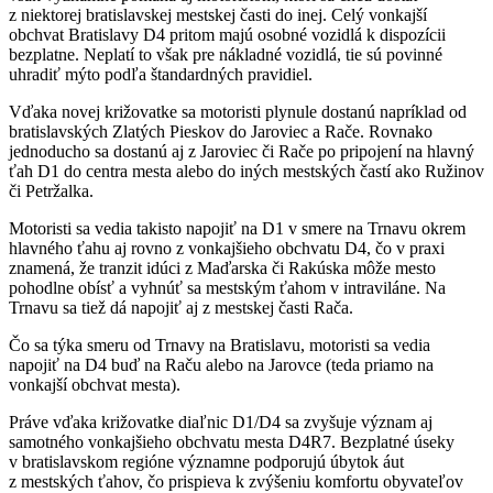
z niektorej bratislavskej mestskej časti do inej. Celý vonkajší
obchvat Bratislavy D4 pritom majú osobné vozidlá k dispozícii
bezplatne. Neplatí to však pre nákladné vozidlá, tie sú povinné
uhradiť mýto podľa štandardných pravidiel.
Vďaka novej križovatke sa motoristi plynule dostanú napríklad od
bratislavských Zlatých Pieskov do Jaroviec a Rače. Rovnako
jednoducho sa dostanú aj z Jaroviec či Rače po pripojení na hlavný
ťah D1 do centra mesta alebo do iných mestských častí ako Ružinov
či Petržalka.
Motoristi sa vedia takisto napojiť na D1 v smere na Trnavu okrem
hlavného ťahu aj rovno z vonkajšieho obchvatu D4, čo v praxi
znamená, že tranzit idúci z Maďarska či Rakúska môže mesto
pohodlne obísť a vyhnúť sa mestským ťahom v intraviláne. Na
Trnavu sa tiež dá napojiť aj z mestskej časti Rača.
Čo sa týka smeru od Trnavy na Bratislavu, motoristi sa vedia
napojiť na D4 buď na Raču alebo na Jarovce (teda priamo na
vonkajší obchvat mesta).
Práve vďaka križovatke diaľnic D1/D4 sa zvyšuje význam aj
samotného vonkajšieho obchvatu mesta D4R7. Bezplatné úseky
v bratislavskom regióne významne podporujú úbytok áut
z mestských ťahov, čo prispieva k zvýšeniu komfortu obyvateľov