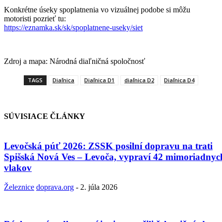
Konkrétne úseky spoplatnenia vo vizuálnej podobe si môžu
motoristi pozrieť tu:
https://eznamka.sk/sk/spoplatnene-useky/siet
Zdroj a mapa: Národná diaľničná spoločnosť
TAGS
Diaľnica
Diaľnica D1
diaľnica D2
Diaľnica D4
SÚVISIACE ČLÁNKY
Levočská púť 2026: ZSSK posilní dopravu na trati
Spišská Nová Ves – Levoča, vypraví 42 mimoriadnyc
vlakov
Železnice
doprava.org
-
2. júla 2026