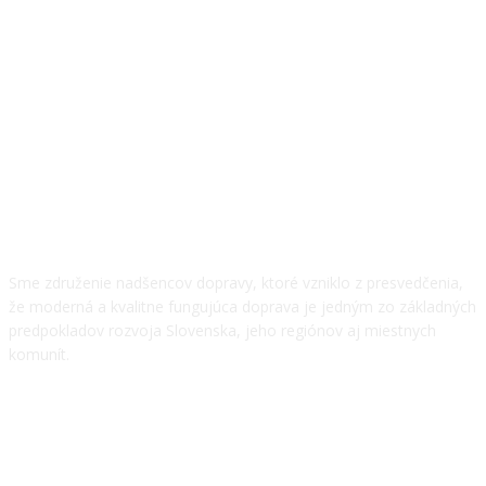
O NÁS
Sme združenie nadšencov dopravy, ktoré vzniklo z presvedčenia,
že moderná a kvalitne fungujúca doprava je jedným zo základných
predpokladov rozvoja Slovenska, jeho regiónov aj miestnych
komunít.
NÁŠ TÍM