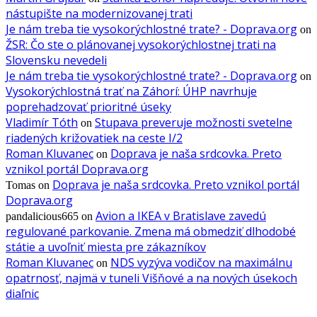
nástupište na modernizovanej trati
Je nám treba tie vysokorýchlostné trate? - Doprava.org
on
ŽSR: Čo ste o plánovanej vysokorýchlostnej trati na
Slovensku nevedeli
Je nám treba tie vysokorýchlostné trate? - Doprava.org
on
Vysokorýchlostná trať na Záhorí: ÚHP navrhuje
poprehadzovať prioritné úseky
Vladimír Tóth
Stupava preveruje možnosti svetelne
on
riadených križovatiek na ceste I/2
Roman Kluvanec
Doprava je naša srdcovka. Preto
on
vznikol portál Doprava.org
Doprava je naša srdcovka. Preto vznikol portál
Tomas
on
Doprava.org
Avion a IKEA v Bratislave zavedú
pandalicious665
on
regulované parkovanie. Zmena má obmedziť dlhodobé
státie a uvoľniť miesta pre zákazníkov
Roman Kluvanec
NDS vyzýva vodičov na maximálnu
on
opatrnosť, najmä v tuneli Višňové a na nových úsekoch
diaľnic