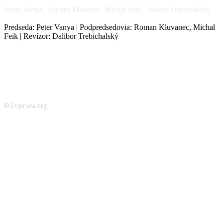
Peter Vanya, Roman Kluvanec, Michal Feik, Dalibor Trebichalský
Predseda: Peter Vanya | Podpredsedovia: Roman Kluvanec, Michal
Feik | Revízor: Dalibor Trebichalský
© Doprava.org