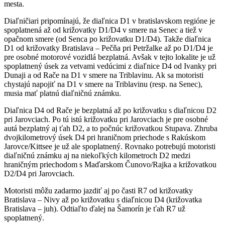
mesta.
Diaľničiari pripomínajú, že diaľnica D1 v bratislavskom regióne je
spoplatnená až od križovatky D1/D4 v smere na Senec a tiež v
opačnom smere (od Senca po križovatku D1/D4). Takže diaľnica
D1 od križovatky Bratislava – Pečňa pri Petržalke až po D1/D4 je
pre osobné motorové vozidlá bezplatná. Avšak v tejto lokalite je už
spoplatnený úsek za vetvami vedúcimi z diaľnice D4 od Ivanky pri
Dunaji a od Rače na D1 v smere na Triblavinu. Ak sa motoristi
chystajú napojiť na D1 v smere na Triblavinu (resp. na Senec),
musia mať platnú diaľničnú známku.
Diaľnica D4 od Rače je bezplatná až po križovatku s diaľnicou D2
pri Jarovciach. Po tú istú križovatku pri Jarovciach je pre osobné
autá bezplatný aj ťah D2, a to počnúc križovatkou Stupava. Zhruba
dvojkilometrový úsek D4 pri hraničnom priechode s Rakúskom
Jarovce/Kittsee je už ale spoplatnený. Rovnako potrebujú motoristi
diaľničnú známku aj na niekoľkých kilometroch D2 medzi
hraničným priechodom s Maďarskom Čunovo/Rajka a križovatkou
D2/D4 pri Jarovciach.
Motoristi môžu zadarmo jazdiť aj po časti R7 od križovatky
Bratislava – Nivy až po križovatku s diaľnicou D4 (križovatka
Bratislava – juh). Odtiaľto ďalej na Šamorín je ťah R7 už
spoplatnený.