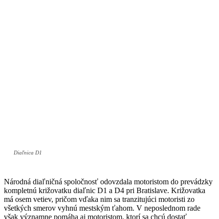
Diaľnica D1
Národná diaľničná spoločnosť odovzdala motoristom do prevádzky
kompletnú križovatku diaľnic D1 a D4 pri Bratislave. Križovatka
má osem vetiev, pričom vďaka nim sa tranzitujúci motoristi zo
všetkých smerov vyhnú mestským ťahom. V neposlednom rade
však významne pomáha aj motoristom, ktorí sa chcú dostať