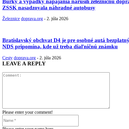
Búrky a výpadky napájania narušili železničnú dopr
ZSSK nasadzovala náhradné autobusy
Železnice
doprava.org
-
2. júla 2026
Bratislavský obchvat D4 je pre osobné autá bezplatný
NDS pripomína, kde už treba diaľničnú známku
Cesty
doprava.org
-
2. júla 2026
LEAVE A REPLY
Comment:
Please enter your comment!
Name:*
Please enter your name here