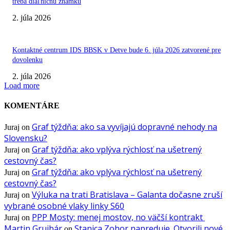
treba diaľničnú známku
2. júla 2026
Kontaktné centrum IDS BBSK v Detve bude 6. júla 2026 zatvorené pre
dovolenku
2. júla 2026
Load more
KOMENTÁRE
Graf týždňa: ako sa vyvíjajú dopravné nehody na
Juraj
on
Slovensku?
Graf týždňa: ako vplýva rýchlosť na ušetrený
Juraj
on
cestovný čas?
Graf týždňa: ako vplýva rýchlosť na ušetrený
Juraj
on
cestovný čas?
Výluka na trati Bratislava – Galanta dočasne zruší
Juraj
on
vybrané osobné vlaky linky S60
PPP Mosty: menej mostov, no väčší kontrakt
Juraj
on
Martin Grujbár
Stanica Zohor napreduje. Otvorili nové
on