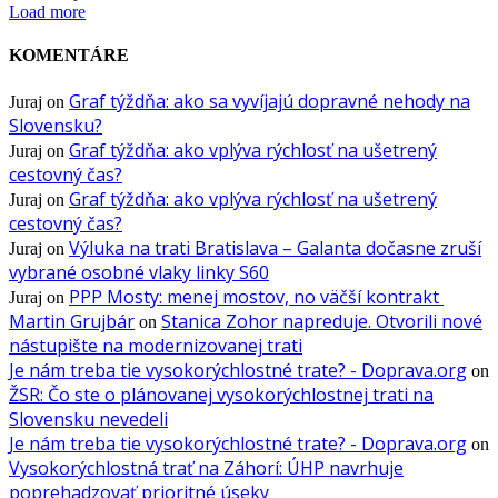
Load more
KOMENTÁRE
Graf týždňa: ako sa vyvíjajú dopravné nehody na
Juraj
on
Slovensku?
Graf týždňa: ako vplýva rýchlosť na ušetrený
Juraj
on
cestovný čas?
Graf týždňa: ako vplýva rýchlosť na ušetrený
Juraj
on
cestovný čas?
Výluka na trati Bratislava – Galanta dočasne zruší
Juraj
on
vybrané osobné vlaky linky S60
PPP Mosty: menej mostov, no väčší kontrakt
Juraj
on
Martin Grujbár
Stanica Zohor napreduje. Otvorili nové
on
nástupište na modernizovanej trati
Je nám treba tie vysokorýchlostné trate? - Doprava.org
on
ŽSR: Čo ste o plánovanej vysokorýchlostnej trati na
Slovensku nevedeli
Je nám treba tie vysokorýchlostné trate? - Doprava.org
on
Vysokorýchlostná trať na Záhorí: ÚHP navrhuje
poprehadzovať prioritné úseky