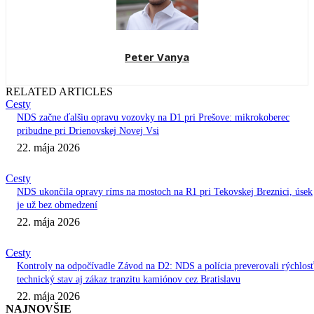
Peter Vanya
RELATED ARTICLES
Cesty
NDS začne ďalšiu opravu vozovky na D1 pri Prešove: mikrokoberec
pribudne pri Drienovskej Novej Vsi
22. mája 2026
Cesty
NDS ukončila opravy ríms na mostoch na R1 pri Tekovskej Breznici, úsek
je už bez obmedzení
22. mája 2026
Cesty
Kontroly na odpočívadle Závod na D2: NDS a polícia preverovali rýchlosť
technický stav aj zákaz tranzitu kamiónov cez Bratislavu
22. mája 2026
NAJNOVŠIE