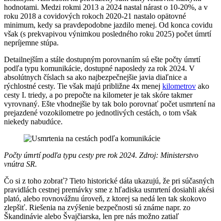
hodnotami. Medzi rokmi 2013 a 2024 nastal nárast o 10-20%, a v
roku 2018 a covidových rokoch 2020-21 nastalo opätovné
minimum, kedy sa pravdepodobne jazdilo menej. Od konca covidu
však (s prekvapivou výnimkou posledného roku 2025) počet úmrtí
nepríjemne stúpa.
Detailnejším a stále dostupným porovnaním sú ešte počty úmrtí
podľa typu komunikácie, dostupné naposledy za rok 2024. V
absolútnych číslach sa ako najbezpečnejšie javia diaľnice a
rýchlostné cesty. Tie však majú približne 4x menej
kilometrov
ako
cesty I. triedy, a po prepočte na kilometer je tak skóre takmer
vyrovnaný. Ešte vhodnejšie by tak bolo porovnať počet usmrtení na
prejazdené vozokilometre po jednotlivých cestách, o tom však
niekedy nabudúce.
Počty úmrtí podľa typu cesty pre rok 2024. Zdroj: Ministerstvo
vnútra SR.
Čo si z toho zobrať? Tieto historické dáta ukazujú, že pri súčasných
pravidlách cestnej premávky sme z hľadiska usmrtení dosiahli akési
plató, alebo rovnovážnu úroveň, z ktorej sa nedá len tak skokovo
zlepšiť. Riešenia na zvýšenie bezpečnosti sú známe napr. zo
Škandinávie alebo Švajčiarska, len pre nás možno zatiaľ