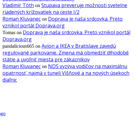
Vladimír Tóth
Stupava preveruje možnosti svetelne
on
riadených križovatiek na ceste I/2
Roman Kluvanec
Doprava je naša srdcovka. Preto
on
vznikol portál Doprava.org
Doprava je naša srdcovka. Preto vznikol portál
Tomas
on
Doprava.org
Avion a IKEA v Bratislave zavedú
pandalicious665
on
regulované parkovanie. Zmena má obmedziť dlhodobé
státie a uvoľniť miesta pre zákazníkov
Roman Kluvanec
NDS vyzýva vodičov na maximálnu
on
opatrnosť, najmä v tuneli Višňové a na nových úsekoch
diaľnic