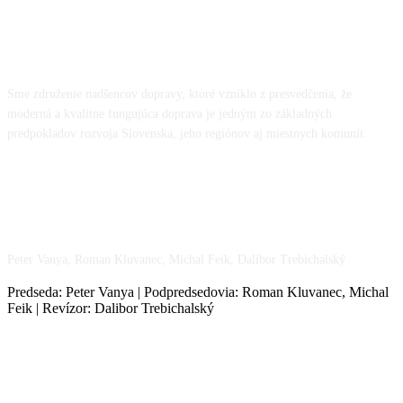
O NÁS
Sme združenie nadšencov dopravy, ktoré vzniklo z presvedčenia, že
moderná a kvalitne fungujúca doprava je jedným zo základných
predpokladov rozvoja Slovenska, jeho regiónov aj miestnych komunít.
NÁŠ TÍM
Peter Vanya, Roman Kluvanec, Michal Feik, Dalibor Trebichalský
Predseda: Peter Vanya | Podpredsedovia: Roman Kluvanec, Michal
Feik | Revízor: Dalibor Trebichalský