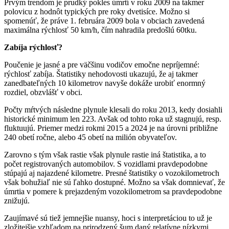
Prvým trendom je prudký pokles úmrtí v roku 2009 na takmer
polovicu z hodnôt typických pre roky dvetisíce. Možno si
spomenúť, že práve 1. februára 2009 bola v obciach zavedená
maximálna rýchlosť 50 km/h, čím nahradila predošlú 60tku.
Zabíja rýchlosť?
Poučenie je jasné a pre väčšinu vodičov emočne nepríjemné:
rýchlosť zabíja. Štatistiky nehodovosti ukazujú, že aj takmer
zanedbateľných 10 kilometrov navyše dokáže urobiť enormný
rozdiel, obzvlášť v obci.
Počty mŕtvých následne plynule klesali do roku 2013, kedy dosiahli
historické minimum len 223. Avšak od tohto roka už stagnujú, resp.
fluktuujú. Priemer medzi rokmi 2015 a 2024 je na úrovni približne
240 obetí ročne, alebo 45 obetí na milión obyvateľov.
Zarovno s tým však rastie však plynule rastie iná štatistika, a to
počet registrovaných automobilov. S vozidlami pravdepodobne
stúpajú aj najazdené kilometre. Presné štatistiky o vozokilometroch
však bohužiaľ nie sú ľahko dostupné. Možno sa však domnievať, že
úmrtia v pomere k prejazdeným vozokilometrom sa pravdepodobne
znižujú.
Zaujímavé sú tiež jemnejšie nuansy, hoci s interpretáciou to už je
zložitejšie vzhľadom na prirodzený šum daný relatívne nízkymi