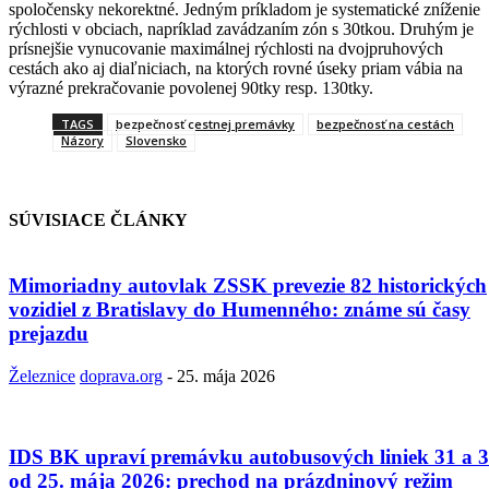
spoločensky nekorektné. Jedným príkladom je systematické zníženie
rýchlosti v obciach, napríklad zavádzaním zón s 30tkou. Druhým je
prísnejšie vynucovanie maximálnej rýchlosti na dvojpruhových
cestách ako aj diaľniciach, na ktorých rovné úseky priam vábia na
výrazné prekračovanie povolenej 90tky resp. 130tky.
TAGS
bezpečnosť cestnej premávky
bezpečnosť na cestách
Názory
Slovensko
SÚVISIACE ČLÁNKY
Mimoriadny autovlak ZSSK prevezie 82 historických
vozidiel z Bratislavy do Humenného: známe sú časy
prejazdu
Železnice
doprava.org
-
25. mája 2026
IDS BK upraví premávku autobusových liniek 31 a 
od 25. mája 2026: prechod na prázdninový režim