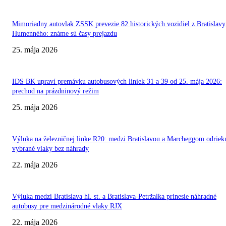
Mimoriadny autovlak ZSSK prevezie 82 historických vozidiel z Bratislavy
Humenného: známe sú časy prejazdu
25. mája 2026
IDS BK upraví premávku autobusových liniek 31 a 39 od 25. mája 2026:
prechod na prázdninový režim
25. mája 2026
Výluka na železničnej linke R20: medzi Bratislavou a Marcheggom odriek
vybrané vlaky bez náhrady
22. mája 2026
Výluka medzi Bratislava hl. st. a Bratislava-Petržalka prinesie náhradné
autobusy pre medzinárodné vlaky RJX
22. mája 2026