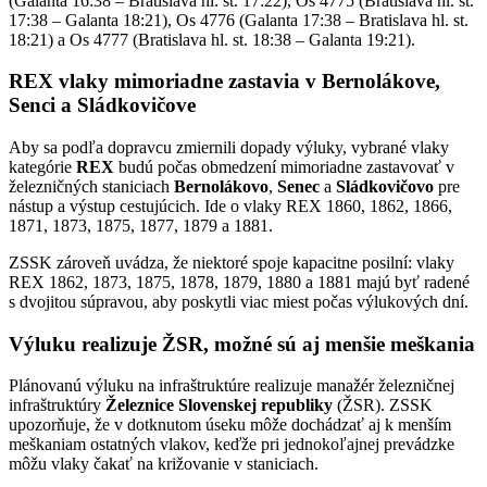
(Galanta 16:38 – Bratislava hl. st. 17:22), Os 4775 (Bratislava hl. st.
17:38 – Galanta 18:21), Os 4776 (Galanta 17:38 – Bratislava hl. st.
18:21) a Os 4777 (Bratislava hl. st. 18:38 – Galanta 19:21).
REX vlaky mimoriadne zastavia v Bernolákove,
Senci a Sládkovičove
Aby sa podľa dopravcu zmiernili dopady výluky, vybrané vlaky
kategórie
REX
budú počas obmedzení mimoriadne zastavovať v
železničných staniciach
Bernolákovo
,
Senec
a
Sládkovičovo
pre
nástup a výstup cestujúcich. Ide o vlaky REX 1860, 1862, 1866,
1871, 1873, 1875, 1877, 1879 a 1881.
ZSSK zároveň uvádza, že niektoré spoje kapacitne posilní: vlaky
REX 1862, 1873, 1875, 1878, 1879, 1880 a 1881 majú byť radené
s dvojitou súpravou, aby poskytli viac miest počas výlukových dní.
Výluku realizuje ŽSR, možné sú aj menšie meškania
Plánovanú výluku na infraštruktúre realizuje manažér železničnej
infraštruktúry
Železnice Slovenskej republiky
(ŽSR). ZSSK
upozorňuje, že v dotknutom úseku môže dochádzať aj k menším
meškaniam ostatných vlakov, keďže pri jednokoľajnej prevádzke
môžu vlaky čakať na križovanie v staniciach.