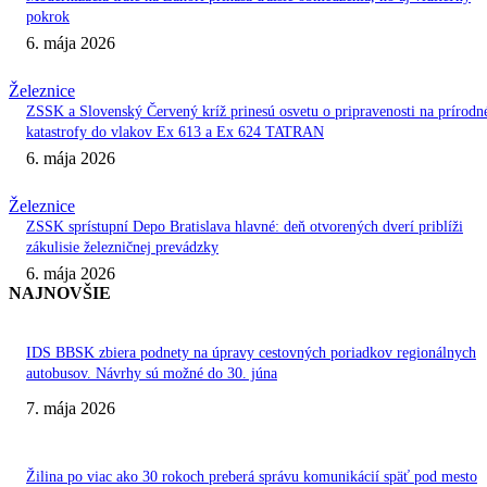
pokrok
6. mája 2026
Železnice
ZSSK a Slovenský Červený kríž prinesú osvetu o pripravenosti na prírodn
katastrofy do vlakov Ex 613 a Ex 624 TATRAN
6. mája 2026
Železnice
ZSSK sprístupní Depo Bratislava hlavné: deň otvorených dverí priblíži
zákulisie železničnej prevádzky
6. mája 2026
NAJNOVŠIE
IDS BBSK zbiera podnety na úpravy cestovných poriadkov regionálnych
autobusov. Návrhy sú možné do 30. júna
7. mája 2026
Žilina po viac ako 30 rokoch preberá správu komunikácií späť pod mesto