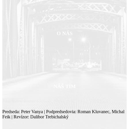
O NÁS
Sme združenie nadšencov dopravy, ktoré vzniklo z presvedčenia, že
moderná a kvalitne fungujúca doprava je jedným zo základných
predpokladov rozvoja Slovenska, jeho regiónov aj miestnych komunít.
NÁŠ TÍM
Peter Vanya, Roman Kluvanec, Michal Feik, Dalibor Trebichalský
Predseda: Peter Vanya | Podpredsedovia: Roman Kluvanec, Michal
Feik | Revízor: Dalibor Trebichalský