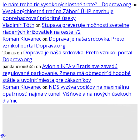
Je nám treba tie vysokorýchlostné trate? - Doprava.org
on
Vysokorýchlostná trať na Záhorí: ÚHP navrhuje
poprehadzovať prioritné úseky
Vladimír Tóth
Stupava preveruje možnosti svetelne
on
riadených križovatiek na ceste I/2
Roman Kluvanec
Doprava je naša srdcovka. Preto
on
vznikol portál Doprava.org
Doprava je naša srdcovka. Preto vznikol portál
Tomas
on
Doprava.org
Avion a IKEA v Bratislave zavedú
pandalicious665
on
regulované parkovanie. Zmena má obmedziť dlhodobé
státie a uvoľniť miesta pre zákazníkov
Roman Kluvanec
NDS vyzýva vodičov na maximálnu
on
opatrnosť, najmä v tuneli Višňové a na nových úsekoch
diaľnic