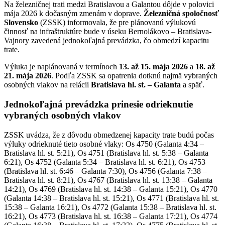
Na železničnej trati medzi Bratislavou a Galantou dôjde v polovici
mája 2026 k dočasným zmenám v doprave.
Železničná spoločnosť
Slovensko
(ZSSK) informovala, že pre plánovanú výlukovú
činnosť na infraštruktúre bude v úseku Bernolákovo – Bratislava-
Vajnory zavedená jednokoľajná prevádzka, čo obmedzí kapacitu
trate.
Výluka je naplánovaná v termínoch
13. až 15. mája 2026
a
18. až
21. mája 2026
. Podľa ZSSK sa opatrenia dotknú najmä vybraných
osobných vlakov na relácii
Bratislava hl. st. – Galanta
a späť.
Jednokoľajná prevádzka prinesie odrieknutie
vybraných osobných vlakov
ZSSK uvádza, že z dôvodu obmedzenej kapacity trate budú počas
výluky odrieknuté tieto osobné vlaky: Os 4750 (Galanta 4:34 –
Bratislava hl. st. 5:21), Os 4751 (Bratislava hl. st. 5:38 – Galanta
6:21), Os 4752 (Galanta 5:34 – Bratislava hl. st. 6:21), Os 4753
(Bratislava hl. st. 6:46 – Galanta 7:30), Os 4756 (Galanta 7:38 –
Bratislava hl. st. 8:21), Os 4767 (Bratislava hl. st. 13:38 – Galanta
14:21), Os 4769 (Bratislava hl. st. 14:38 – Galanta 15:21), Os 4770
(Galanta 14:38 – Bratislava hl. st. 15:21), Os 4771 (Bratislava hl. st.
15:38 – Galanta 16:21), Os 4772 (Galanta 15:38 – Bratislava hl. st.
16:21), Os 4773 (Bratislava hl. st. 16:38 – Galanta 17:21), Os 4774