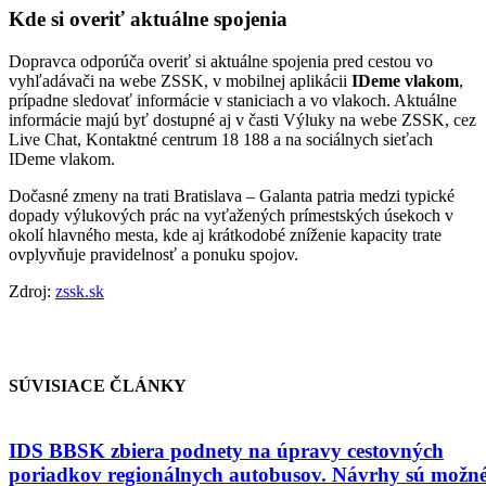
Kde si overiť aktuálne spojenia
Dopravca odporúča overiť si aktuálne spojenia pred cestou vo
vyhľadávači na webe ZSSK, v mobilnej aplikácii
IDeme vlakom
,
prípadne sledovať informácie v staniciach a vo vlakoch. Aktuálne
informácie majú byť dostupné aj v časti Výluky na webe ZSSK, cez
Live Chat, Kontaktné centrum 18 188 a na sociálnych sieťach
IDeme vlakom.
Dočasné zmeny na trati Bratislava – Galanta patria medzi typické
dopady výlukových prác na vyťažených prímestských úsekoch v
okolí hlavného mesta, kde aj krátkodobé zníženie kapacity trate
ovplyvňuje pravidelnosť a ponuku spojov.
Zdroj:
zssk.sk
SÚVISIACE ČLÁNKY
IDS BBSK zbiera podnety na úpravy cestovných
poriadkov regionálnych autobusov. Návrhy sú možn