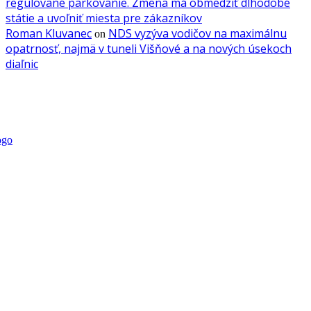
regulované parkovanie. Zmena má obmedziť dlhodobé
státie a uvoľniť miesta pre zákazníkov
Roman Kluvanec
NDS vyzýva vodičov na maximálnu
on
opatrnosť, najmä v tuneli Višňové a na nových úsekoch
diaľnic