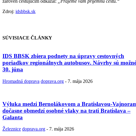
zároveň cestujúcim odkázal:
„Prajeme vám príjemnú cestu.“
Zdroj:
idsbbsk.sk
SÚVISIACE ČLÁNKY
IDS BBSK zbiera podnety na úpravy cestovných
poriadkov regionálnych autobusov. Návrhy sú možn
30. júna
Hromadná doprava
doprava.org
-
7. mája 2026
Výluka medzi Bernolákovom a Bratislavou-Vajnora
dočasne obmedzí osobné vlaky na trati Bratislava –
Galanta
Železnice
doprava.org
-
7. mája 2026