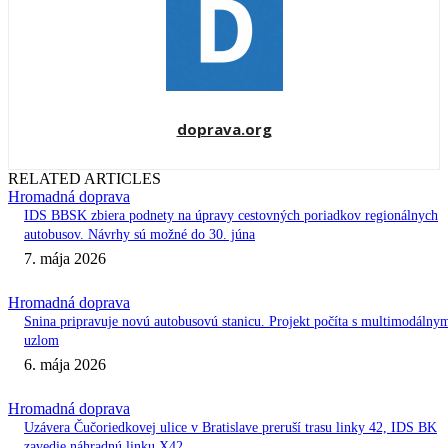
doprava.org
RELATED ARTICLES
Hromadná doprava
IDS BBSK zbiera podnety na úpravy cestovných poriadkov regionálnych
autobusov. Návrhy sú možné do 30. júna
7. mája 2026
Hromadná doprava
Snina pripravuje novú autobusovú stanicu. Projekt počíta s multimodálny
uzlom
6. mája 2026
Hromadná doprava
Uzávera Čučoriedkovej ulice v Bratislave preruší trasu linky 42, IDS BK
zavedie náhradnú linku X42