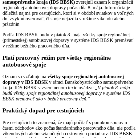
samosprávneho kraja (IDS BBSK)
zverejnil oznam k organizácii
regionálnej autobusovej dopravy počas dňa 8. mája. Informácia je
dôležitá najmä pre cestujúcich, ktorí si v období sviatkov a voľných
dní zvyknú overovať, či spoje nejazdia v režime víkendu alebo
prázdnin.
Podľa IDS BBSK budú v piatok 8. mája všetky spoje regionálnej
(prímestskej) autobusovej dopravy v systéme IDS BBSK premávať
v režime bežného pracovného dňa.
Platí pracovný režim pre všetky regionálne
autobusové spoje
Oznam sa vzťahuje na
všetky spoje regionálnej autobusovej
dopravy v IDS BBSK
v rámci Banskobystrického samosprávneho
kraja. IDS BBSK v zverejnenom texte uvádza:
„V piatok 8. mája
budú všetky spoje regionálnej autobusovej dopravy v systéme IDS
BBSK premávať ako v bežný pracovný deň.“
Praktický dopad pre cestujúcich
Pre cestujúcich to znamená, že majú počítať s ponukou spojov a
časmi odchodov ako počas štandardného pracovného dňa, nie podľa
víkendových alebo sviatočných cestovných poriadkov. IDS BBSK