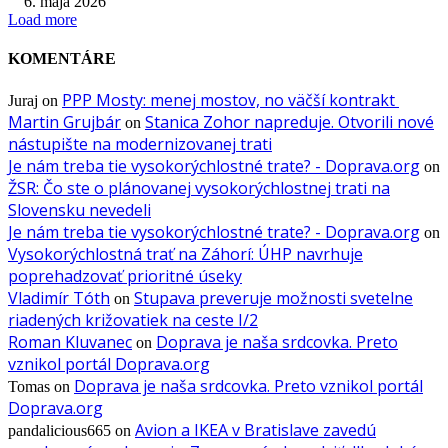
6. mája 2026
Load more
KOMENTÁRE
PPP Mosty: menej mostov, no väčší kontrakt
Juraj
on
Martin Grujbár
Stanica Zohor napreduje. Otvorili nové
on
nástupište na modernizovanej trati
Je nám treba tie vysokorýchlostné trate? - Doprava.org
on
ŽSR: Čo ste o plánovanej vysokorýchlostnej trati na
Slovensku nevedeli
Je nám treba tie vysokorýchlostné trate? - Doprava.org
on
Vysokorýchlostná trať na Záhorí: ÚHP navrhuje
poprehadzovať prioritné úseky
Vladimír Tóth
Stupava preveruje možnosti svetelne
on
riadených križovatiek na ceste I/2
Roman Kluvanec
Doprava je naša srdcovka. Preto
on
vznikol portál Doprava.org
Doprava je naša srdcovka. Preto vznikol portál
Tomas
on
Doprava.org
Avion a IKEA v Bratislave zavedú
pandalicious665
on