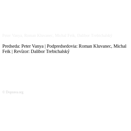
NÁŠ TÍM
Peter Vanya, Roman Kluvanec, Michal Feik, Dalibor Trebichalský
Predseda: Peter Vanya | Podpredsedovia: Roman Kluvanec, Michal
Feik | Revízor: Dalibor Trebichalský
© Doprava.org