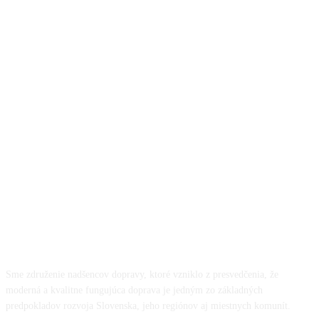
O NÁS
Sme združenie nadšencov dopravy, ktoré vzniklo z presvedčenia, že
moderná a kvalitne fungujúca doprava je jedným zo základných
predpokladov rozvoja Slovenska, jeho regiónov aj miestnych komunít.