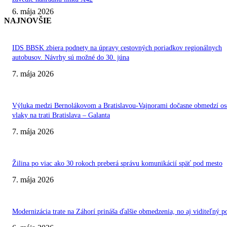
6. mája 2026
NAJNOVŠIE
IDS BBSK zbiera podnety na úpravy cestovných poriadkov regionálnych
autobusov. Návrhy sú možné do 30. júna
7. mája 2026
Výluka medzi Bernolákovom a Bratislavou-Vajnorami dočasne obmedzí o
vlaky na trati Bratislava – Galanta
7. mája 2026
Žilina po viac ako 30 rokoch preberá správu komunikácií späť pod mesto
7. mája 2026
Modernizácia trate na Záhorí prináša ďalšie obmedzenia, no aj viditeľný p