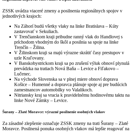
ZSSK uvádza viaceré zmeny a posilnenia regionálnych spojov v
jednotlivých krajoch:
Na Záhorí budú všetky vlaky na linke Bratislava – Kúty
zastavovať v Sekuliach.
V Trenčianskom kraji pribudne ranný vlak do Handlovej s
príchodom vhodným do škôl a posilnia sa spoje na linke
Trenčín – Žilina.
V Žilinskom kraji sa majú výrazne skrátiť časy prestupov v
uzle Kraľovany.
V Banskobystrickom kraji sa po zrušení výluk obnoví plynulá
prevádzka na tratiach Nová Baňa – Levice a Fiľakovo –
Lučenec.
Na východe Slovenska sa v plnej miere obnoví doprava
Košice – Humenné a dopravca plánuje spoje aj pre budúcich
zamestnancov automobilky vo Valalikoch.
Nitriansky kraj sa vracia k pravidelnému hodinovému taktu na
linke Nové Zámky – Levice.
Šurany – Zlaté Moravce: výrazné posilnenie osobných vlakov
Za zásadné zlepšenie označuje ZSSK zmeny na trati Šurany – Zlaté
Moravce. Posilnená ponuka osobných vlakov má lepšie reagovať na