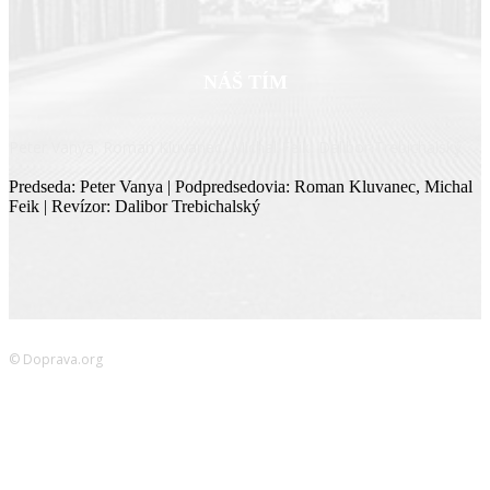
NÁŠ TÍM
Peter Vanya, Roman Kluvanec, Michal Feik, Dalibor Trebichalský
Predseda: Peter Vanya | Podpredsedovia: Roman Kluvanec, Michal
Feik | Revízor: Dalibor Trebichalský
© Doprava.org