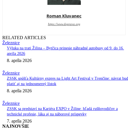
Roman Kluvanec
https://www.doprava.org
RELATED ARTICLES
Železnice
Výluka na trati Žilina – Bytčica prinesie náhradné autobusy od 9. do 16.
apríla 2026
8. apríla 2026
Železnice
ZSSK spúšťa Kultúrny expres na Light Art Festival v Trenčíne: návrat bu
platiť aj na jednosmerný lístok
8. apríla 2026
Železnice
ZSSK sa predstaví na Kariéra EXPO v Žiline: hľadá rušňovodičov a
technické profesie, láka aj na náborové príspevky
7. apríla 2026
NAJNOVŠIE