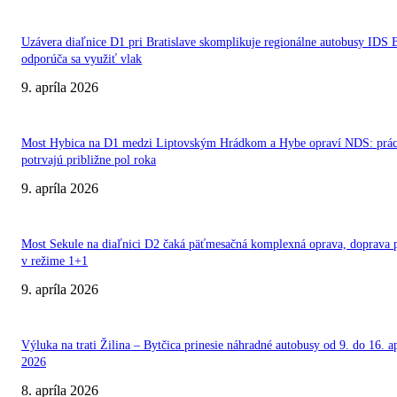
Uzávera diaľnice D1 pri Bratislave skomplikuje regionálne autobusy IDS 
odporúča sa využiť vlak
9. apríla 2026
Most Hybica na D1 medzi Liptovským Hrádkom a Hybe opraví NDS: prá
potrvajú približne pol roka
9. apríla 2026
Most Sekule na diaľnici D2 čaká päťmesačná komplexná oprava, doprava 
v režime 1+1
9. apríla 2026
Výluka na trati Žilina – Bytčica prinesie náhradné autobusy od 9. do 16. ap
2026
8. apríla 2026