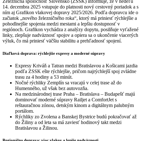
Železničná spoločnosť Slovensko (ZSSK) informuje, že v nedeľu
14. decembra 2025 vstupuje do platnosti nový cestovný poriadok a s
ním aj Grafikon vlakovej dopravy 2025/2026. Podľa dopravcu ide o
začiatok „nového železničného roka“, ktorý má priniesť rýchlejšie a
pohodlnejšie spojenia medzi mestami a lepšiu dostupnosť v
regiónoch. Grafikon vychádza z analýzy dopytu, posilňuje vyťažené
linky, zlepšuje nadväznosť spojov a opiera sa o ukončenie viacerých
výluk, čo má priniesť väčšiu stabilitu a prehľadnosť spojení.
Diaľková doprava: rýchlejšie expresy a moderné súpravy
Expresy Kriváň a Tatran medzi Bratislavou a Košicami jazdia
podľa ZSSK ešte rýchlejšie, pričom najrýchlejší spoj zvládne
trasu za 4 hodiny a 53 minút.
Nočné rýchliky Zemplín sa vracajú v celej trase až do
Humenného, už však bez autovozňa.
Na medzinárodnej trase Praha – Bratislava – Budapešť majú
dominovať moderné súpravy Railjet a ComfortJet s
reštauračnou zónou, detským kinom a digitálnym palubným
portálom.
Rýchliky zo Zvolena a Banskej Bystrice budú pokračovať až
do Žiliny a od leta sa má zaviesť hodinový takt medzi
Bratislavou a Žilinou.
Regionálna doprava: viac vlakov a lepšie nadväznosti