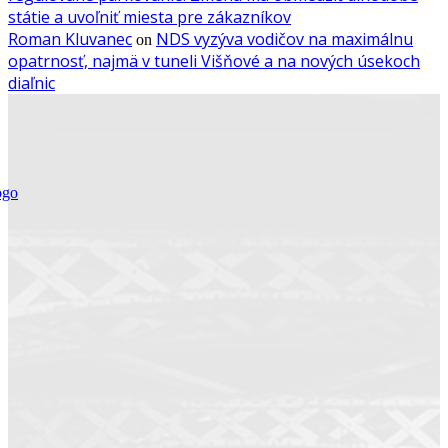
státie a uvoľniť miesta pre zákazníkov
Roman Kluvanec
NDS vyzýva vodičov na maximálnu
on
opatrnosť, najmä v tuneli Višňové a na nových úsekoch
diaľnic