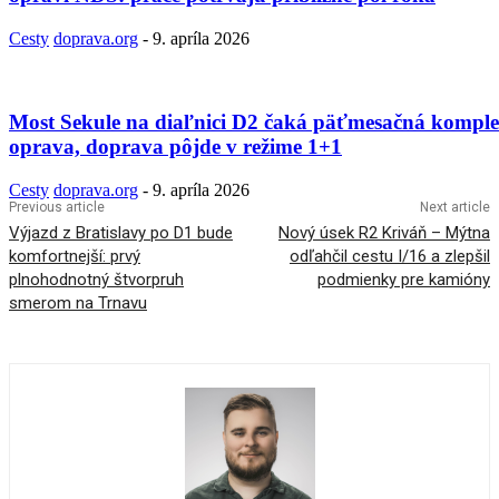
Cesty
doprava.org
-
9. apríla 2026
Most Sekule na diaľnici D2 čaká päťmesačná kompl
oprava, doprava pôjde v režime 1+1
Cesty
doprava.org
-
9. apríla 2026
Previous article
Next article
Výjazd z Bratislavy po D1 bude
Nový úsek R2 Kriváň – Mýtna
komfortnejší: prvý
odľahčil cestu I/16 a zlepšil
plnohodnotný štvorpruh
podmienky pre kamióny
smerom na Trnavu