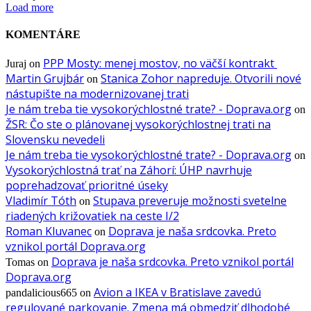
Load more
KOMENTÁRE
PPP Mosty: menej mostov, no väčší kontrakt
Juraj
on
Martin Grujbár
Stanica Zohor napreduje. Otvorili nové
on
nástupište na modernizovanej trati
Je nám treba tie vysokorýchlostné trate? - Doprava.org
on
ŽSR: Čo ste o plánovanej vysokorýchlostnej trati na
Slovensku nevedeli
Je nám treba tie vysokorýchlostné trate? - Doprava.org
on
Vysokorýchlostná trať na Záhorí: ÚHP navrhuje
poprehadzovať prioritné úseky
Vladimír Tóth
Stupava preveruje možnosti svetelne
on
riadených križovatiek na ceste I/2
Roman Kluvanec
Doprava je naša srdcovka. Preto
on
vznikol portál Doprava.org
Doprava je naša srdcovka. Preto vznikol portál
Tomas
on
Doprava.org
Avion a IKEA v Bratislave zavedú
pandalicious665
on
regulované parkovanie. Zmena má obmedziť dlhodobé