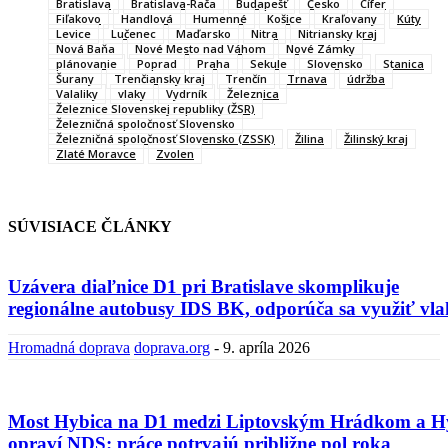
Bratislava
Bratislava-Rača
Budapešť
Česko
Cífer
Fiľakovo
Handlová
Humenné
Košice
Kraľovany
Kúty
Levice
Lučenec
Maďarsko
Nitra
Nitriansky kraj
Nová Baňa
Nové Mesto nad Váhom
Nové Zámky
plánovanie
Poprad
Praha
Sekule
Slovensko
Stanica
Šurany
Trenčiansky kraj
Trenčín
Trnava
údržba
Valaliky
vlaky
Vydrník
Železnica
Železnice Slovenskej republiky (ŽSR)
Železničná spoločnosť Slovensko
Železničná spoločnosť Slovensko (ZSSK)
Žilina
Žilinský kraj
Zlaté Moravce
Zvolen
SÚVISIACE ČLÁNKY
Uzávera diaľnice D1 pri Bratislave skomplikuje
regionálne autobusy IDS BK, odporúča sa využiť vla
Hromadná doprava
doprava.org
-
9. apríla 2026
Most Hybica na D1 medzi Liptovským Hrádkom a H
opraví NDS: práce potrvajú približne pol roka