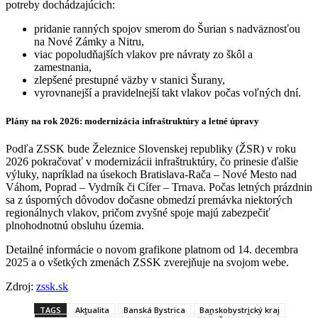
potreby dochádzajúcich:
pridanie ranných spojov smerom do Šurian s nadväznosťou
na Nové Zámky a Nitru,
viac popoludňajších vlakov pre návraty zo škôl a
zamestnania,
zlepšené prestupné väzby v stanici Šurany,
vyrovnanejší a pravidelnejší takt vlakov počas voľných dní.
Plány na rok 2026: modernizácia infraštruktúry a letné úpravy
Podľa ZSSK bude Železnice Slovenskej republiky (ŽSR) v roku
2026 pokračovať v modernizácii infraštruktúry, čo prinesie ďalšie
výluky, napríklad na úsekoch Bratislava-Rača – Nové Mesto nad
Váhom, Poprad – Vydrník či Cífer – Trnava. Počas letných prázdnin
sa z úsporných dôvodov dočasne obmedzí premávka niektorých
regionálnych vlakov, pričom zvyšné spoje majú zabezpečiť
plnohodnotnú obsluhu územia.
Detailné informácie o novom grafikone platnom od 14. decembra
2025 a o všetkých zmenách ZSSK zverejňuje na svojom webe.
Zdroj:
zssk.sk
TAGS
Aktualita
Banská Bystrica
Banskobystrický kraj