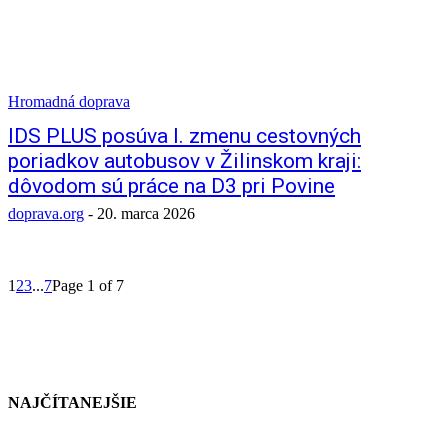
Hromadná doprava
IDS PLUS posúva I. zmenu cestovných
poriadkov autobusov v Žilinskom kraji:
dôvodom sú práce na D3 pri Povine
doprava.org
-
20. marca 2026
1
2
3
...
7
Page 1 of 7
NAJČÍTANEJŠIE