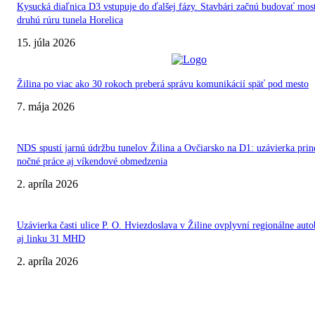
Kysucká diaľnica D3 vstupuje do ďalšej fázy. Stavbári začnú budovať most
druhú rúru tunela Horelica
15. júla 2026
Žilina po viac ako 30 rokoch preberá správu komunikácií späť pod mesto
7. mája 2026
NDS spustí jarnú údržbu tunelov Žilina a Ovčiarsko na D1: uzávierka prin
nočné práce aj víkendové obmedzenia
2. apríla 2026
Uzávierka časti ulice P. O. Hviezdoslava v Žiline ovplyvní regionálne aut
aj linku 31 MHD
2. apríla 2026