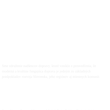
O NÁS
Sme združenie nadšencov dopravy, ktoré vzniklo z presvedčenia, že
moderná a kvalitne fungujúca doprava je jedným zo základných
predpokladov rozvoja Slovenska, jeho regiónov aj miestnych komunít.
NÁŠ TÍM