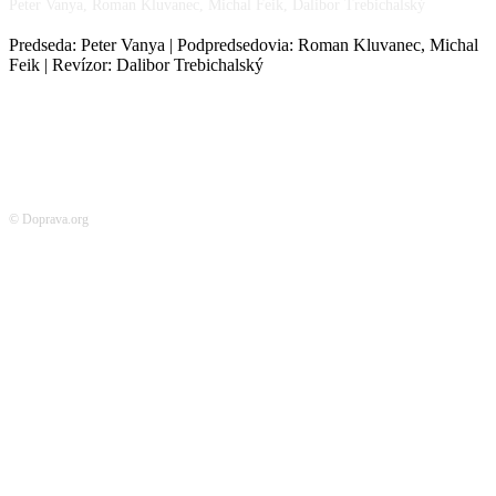
Peter Vanya, Roman Kluvanec, Michal Feik, Dalibor Trebichalský
Predseda: Peter Vanya | Podpredsedovia: Roman Kluvanec, Michal
Feik | Revízor: Dalibor Trebichalský
© Doprava.org