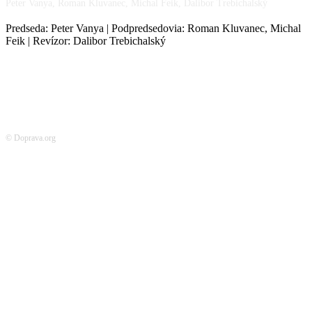
Peter Vanya, Roman Kluvanec, Michal Feik, Dalibor Trebichalský
Predseda: Peter Vanya | Podpredsedovia: Roman Kluvanec, Michal
Feik | Revízor: Dalibor Trebichalský
© Doprava.org