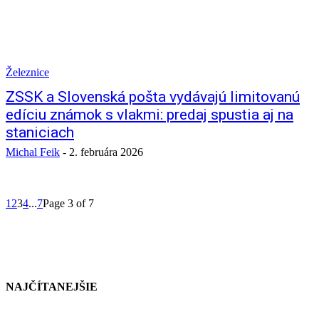
Železnice
ZSSK a Slovenská pošta vydávajú limitovanú
edíciu známok s vlakmi: predaj spustia aj na
staniciach
Michal Feik
-
2. februára 2026
1
2
3
4
...
7
Page 3 of 7
NAJČÍTANEJŠIE