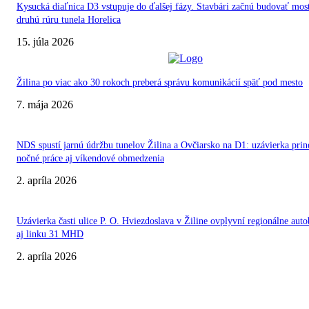
Kysucká diaľnica D3 vstupuje do ďalšej fázy. Stavbári začnú budovať most
druhú rúru tunela Horelica
15. júla 2026
Žilina po viac ako 30 rokoch preberá správu komunikácií späť pod mesto
7. mája 2026
NDS spustí jarnú údržbu tunelov Žilina a Ovčiarsko na D1: uzávierka prin
nočné práce aj víkendové obmedzenia
2. apríla 2026
Uzávierka časti ulice P. O. Hviezdoslava v Žiline ovplyvní regionálne aut
aj linku 31 MHD
2. apríla 2026