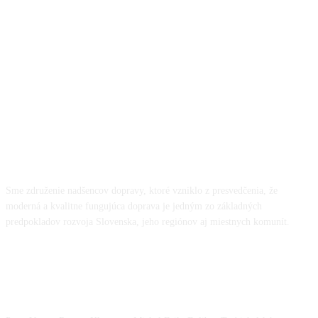
O NÁS
Sme združenie nadšencov dopravy, ktoré vzniklo z presvedčenia, že
moderná a kvalitne fungujúca doprava je jedným zo základných
predpokladov rozvoja Slovenska, jeho regiónov aj miestnych komunít.
NÁŠ TÍM