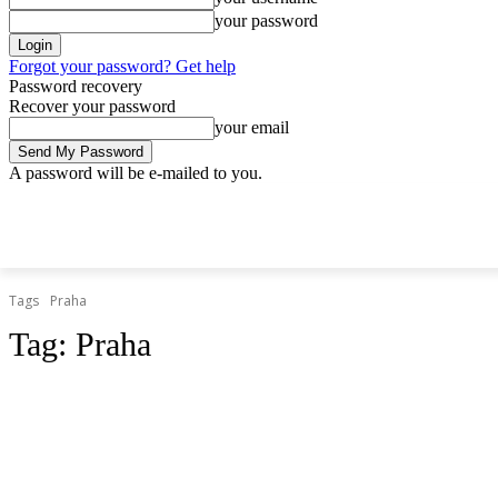
your password
Forgot your password? Get help
Password recovery
Recover your password
your email
A password will be e-mailed to you.
piatok, 3 júla, 2026
Sign in / Join
Doprava.org
Cesty
Železnice
DOPRAVA.ORG
CESTY
ŽELEZNICE
HROMADNÁ
Tags
Praha
Tag:
Praha