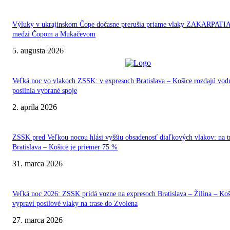
Výluky v ukrajinskom Čope dočasne prerušia priame vlaky ZAKARPATI
medzi Čopom a Mukačevom
5. augusta 2026
Veľká noc vo vlakoch ZSSK: v expresoch Bratislava – Košice rozdajú vod
posilnia vybrané spoje
2. apríla 2026
ZSSK pred Veľkou nocou hlási vyššiu obsadenosť diaľkových vlakov: na t
Bratislava – Košice je priemer 75 %
31. marca 2026
Veľká noc 2026: ZSSK pridá vozne na expresoch Bratislava – Žilina – Koš
vypraví posilové vlaky na trase do Zvolena
27. marca 2026