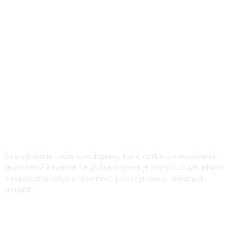
O NÁS
Sme združenie nadšencov dopravy, ktoré vzniklo z presvedčenia,
že moderná a kvalitne fungujúca doprava je jedným zo základných
predpokladov rozvoja Slovenska, jeho regiónov aj miestnych
komunít.