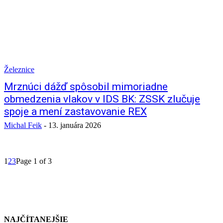
Železnice
Mrznúci dážď spôsobil mimoriadne
obmedzenia vlakov v IDS BK: ZSSK zlučuje
spoje a mení zastavovanie REX
Michal Feik
-
13. januára 2026
1
2
3
Page 1 of 3
NAJČÍTANEJŠIE