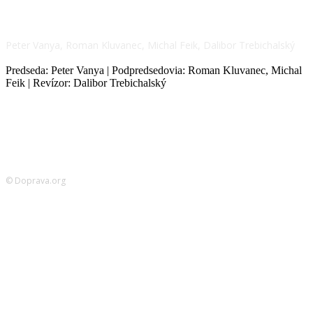
NÁŠ TÍM
Peter Vanya, Roman Kluvanec, Michal Feik, Dalibor Trebichalský
Predseda: Peter Vanya | Podpredsedovia: Roman Kluvanec, Michal
Feik | Revízor: Dalibor Trebichalský
© Doprava.org