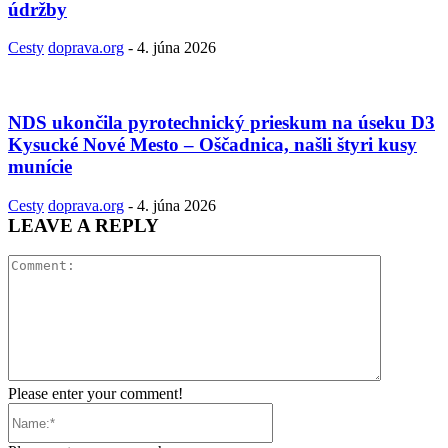
údržby
Cesty
doprava.org
-
4. júna 2026
NDS ukončila pyrotechnický prieskum na úseku D3
Kysucké Nové Mesto – Oščadnica, našli štyri kusy
munície
Cesty
doprava.org
-
4. júna 2026
LEAVE A REPLY
Comment:
Please enter your comment!
Name:*