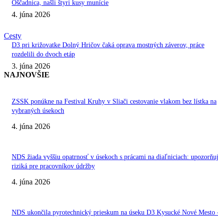
Oščadnica, našli štyri kusy munície
4. júna 2026
Cesty
D3 pri križovatke Dolný Hričov čaká oprava mostných záverov, práce
rozdelili do dvoch etáp
3. júna 2026
NAJNOVŠIE
ZSSK ponúkne na Festival Kruhy v Sliači cestovanie vlakom bez lístka na
vybraných úsekoch
4. júna 2026
NDS žiada vyššiu opatrnosť v úsekoch s prácami na diaľniciach: upozorňu
riziká pre pracovníkov údržby
4. júna 2026
NDS ukončila pyrotechnický prieskum na úseku D3 Kysucké Nové Mesto 