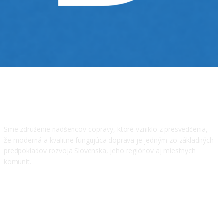
O NÁS
Sme združenie nadšencov dopravy, ktoré vzniklo z presvedčenia,
že moderná a kvalitne fungujúca doprava je jedným zo základných
predpokladov rozvoja Slovenska, jeho regiónov aj miestnych
komunít.
NÁŠ TÍM