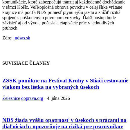
komunikácie, ktoré zabezpečujú tranzit aj každodenné dochádzanie
v rámci Košíc. Veľkoplošná obnova povrchu v celej šírke vrátane
krajnice má podľa NDS priniesť plynulejšiu jazdu a znížiť riziká
spojené s poškodeným povrchom vozovky. Ďalší postup bude
závisieť aj od vývoja počasia a etapizácie prác v jednotlivých
pruhoch.
Zdroj:
ndsas.sk
SÚVISIACE ČLÁNKY
ZSSK ponúkne na Festival Kruhy v Sliači cestovanie
vlakom bez lístka na vybraných úsekoch
Železnice
doprava.org
-
4. júna 2026
NDS žiada vyššiu opatrnosť v úsekoch s prácami na
diaľniciach: upozorňuje na riziká pre pracovníkov