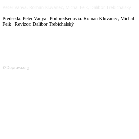
Peter Vanya, Roman Kluvanec, Michal Feik, Dalibor Trebichalský
Predseda: Peter Vanya | Podpredsedovia: Roman Kluvanec, Michal
Feik | Revízor: Dalibor Trebichalský
© Doprava.org