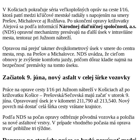
V Košiciach pokračuje séria veľkoplošných opráv na ceste I/16,
ktorá patrí medzi kľúčové mestské radiály s napojením na smery
Prešov, Michalovce aj Rožňava. Po ukončení opravy križovatky
Alejová sa podľa informácií
Národnej diaľničnej spoločnosti, a.s.
(NDS) opravné mechanizmy presúvajú na ďalší úsek v intraviláne
mesta, tentoraz pri Južnom nábreží.
Opravou má prejsť takmer dvojkilometrový úsek v smere do centra
mesta, resp. na Prešov a Michalovce. NDS uvádza, že cieľom
obnovy je zvýšenie komfortu jazdy, pričom dôraz kladie najmä na
bezpečnosť premávky na tomto úseku.
Začiatok 9. júna, nový asfalt v celej šírke vozovky
Práce na oprave cesty I/16 pri Južnom nábreží v Košiciach až po
križovatku Košice – Prešovská/Sečovská majú začať v utorok 9.
júna. Opravovaný úsek je v kilometri 211,790 až 213,540. Nový
povrch má dostať celá šírka cesty vrátane krajnice.
Podľa NDS sa počas opravy odfrézuje pôvodná vozovka a položia
sa nové asfaltové vrstvy. V prípade vhodného počasia má oprava
trvať približne tri týždne.