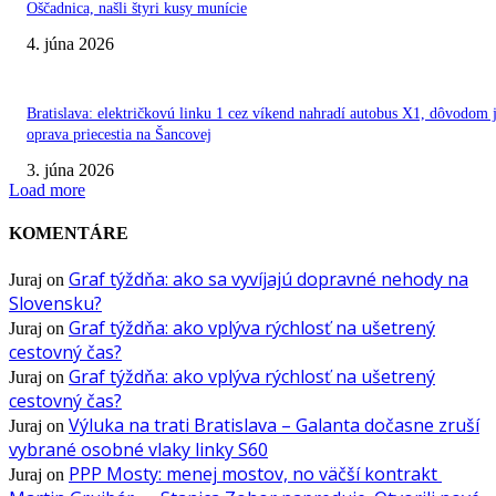
Oščadnica, našli štyri kusy munície
4. júna 2026
Bratislava: električkovú linku 1 cez víkend nahradí autobus X1, dôvodom 
oprava priecestia na Šancovej
3. júna 2026
Load more
KOMENTÁRE
Graf týždňa: ako sa vyvíjajú dopravné nehody na
Juraj
on
Slovensku?
Graf týždňa: ako vplýva rýchlosť na ušetrený
Juraj
on
cestovný čas?
Graf týždňa: ako vplýva rýchlosť na ušetrený
Juraj
on
cestovný čas?
Výluka na trati Bratislava – Galanta dočasne zruší
Juraj
on
vybrané osobné vlaky linky S60
PPP Mosty: menej mostov, no väčší kontrakt
Juraj
on