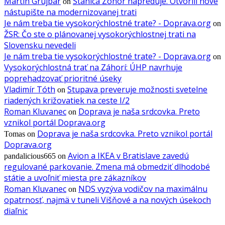
Martin Grujbár
Stanica Zohor napreduje. Otvorili nové
on
nástupište na modernizovanej trati
Je nám treba tie vysokorýchlostné trate? - Doprava.org
on
ŽSR: Čo ste o plánovanej vysokorýchlostnej trati na
Slovensku nevedeli
Je nám treba tie vysokorýchlostné trate? - Doprava.org
on
Vysokorýchlostná trať na Záhorí: ÚHP navrhuje
poprehadzovať prioritné úseky
Vladimír Tóth
Stupava preveruje možnosti svetelne
on
riadených križovatiek na ceste I/2
Roman Kluvanec
Doprava je naša srdcovka. Preto
on
vznikol portál Doprava.org
Doprava je naša srdcovka. Preto vznikol portál
Tomas
on
Doprava.org
Avion a IKEA v Bratislave zavedú
pandalicious665
on
regulované parkovanie. Zmena má obmedziť dlhodobé
státie a uvoľniť miesta pre zákazníkov
Roman Kluvanec
NDS vyzýva vodičov na maximálnu
on
opatrnosť, najmä v tuneli Višňové a na nových úsekoch
diaľnic