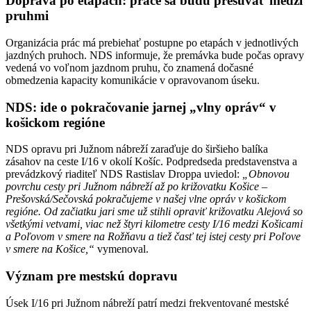
Doprava po etapách: práce sa budú presúvať medzi
pruhmi
Organizácia prác má prebiehať postupne po etapách v jednotlivých
jazdných pruhoch. NDS informuje, že premávka bude počas opravy
vedená vo voľnom jazdnom pruhu, čo znamená dočasné
obmedzenia kapacity komunikácie v opravovanom úseku.
NDS: ide o pokračovanie jarnej „vlny opráv“ v
košickom regióne
NDS opravu pri Južnom nábreží zaraďuje do širšieho balíka
zásahov na ceste I/16 v okolí Košíc. Podpredseda predstavenstva a
prevádzkový riaditeľ NDS Rastislav Droppa uviedol:
„Obnovou
povrchu cesty pri Južnom nábreží až po križovatku Košice –
Prešovská/Sečovská pokračujeme v našej vlne opráv v košickom
regióne. Od začiatku jari sme už stihli opraviť križovatku Alejová so
všetkými vetvami, viac než štyri kilometre cesty I/16 medzi Košicami
a Poľovom v smere na Rožňavu a tiež časť tej istej cesty pri Poľove
v smere na Košice,“
vymenoval.
Význam pre mestskú dopravu
Úsek I/16 pri Južnom nábreží patrí medzi frekventované mestské