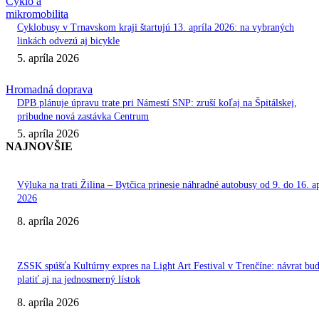
Cyklo a
mikromobilita
Cyklobusy v Trnavskom kraji štartujú 13. apríla 2026: na vybraných
linkách odvezú aj bicykle
5. apríla 2026
Hromadná doprava
DPB plánuje úpravu trate pri Námestí SNP: zruší koľaj na Špitálskej,
pribudne nová zastávka Centrum
5. apríla 2026
NAJNOVŠIE
Výluka na trati Žilina – Bytčica prinesie náhradné autobusy od 9. do 16. ap
2026
8. apríla 2026
ZSSK spúšťa Kultúrny expres na Light Art Festival v Trenčíne: návrat bu
platiť aj na jednosmerný lístok
8. apríla 2026