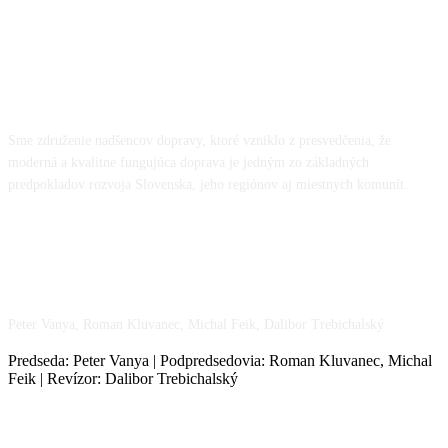
O NÁS
Sme združenie nadšencov dopravy, ktoré vzniklo z presvedčenia, že
moderná a kvalitne fungujúca doprava je jedným zo základných
predpokladov rozvoja Slovenska, jeho regiónov aj miestnych komunít.
NÁŠ TÍM
Peter Vanya, Roman Kluvanec, Michal Feik, Dalibor Trebichalský
Predseda: Peter Vanya | Podpredsedovia: Roman Kluvanec, Michal
Feik | Revízor: Dalibor Trebichalský