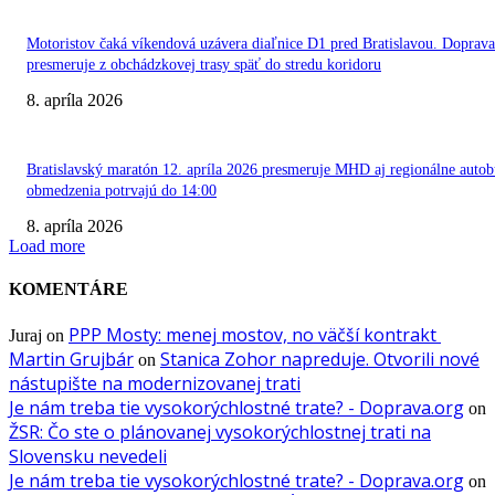
Motoristov čaká víkendová uzávera diaľnice D1 pred Bratislavou. Doprava
presmeruje z obchádzkovej trasy späť do stredu koridoru
8. apríla 2026
Bratislavský maratón 12. apríla 2026 presmeruje MHD aj regionálne autob
obmedzenia potrvajú do 14:00
8. apríla 2026
Load more
KOMENTÁRE
PPP Mosty: menej mostov, no väčší kontrakt
Juraj
on
Martin Grujbár
Stanica Zohor napreduje. Otvorili nové
on
nástupište na modernizovanej trati
Je nám treba tie vysokorýchlostné trate? - Doprava.org
on
ŽSR: Čo ste o plánovanej vysokorýchlostnej trati na
Slovensku nevedeli
Je nám treba tie vysokorýchlostné trate? - Doprava.org
on