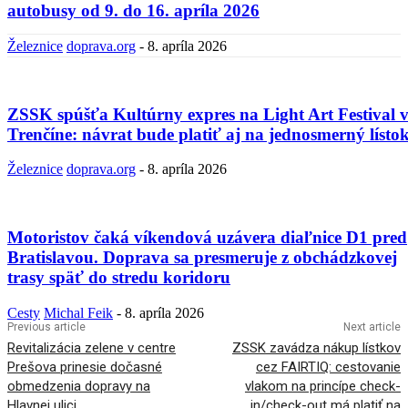
autobusy od 9. do 16. apríla 2026
Železnice
doprava.org
-
8. apríla 2026
ZSSK spúšťa Kultúrny expres na Light Art Festival 
Trenčíne: návrat bude platiť aj na jednosmerný lísto
Železnice
doprava.org
-
8. apríla 2026
Motoristov čaká víkendová uzávera diaľnice D1 pred
Bratislavou. Doprava sa presmeruje z obchádzkovej
trasy späť do stredu koridoru
Cesty
Michal Feik
-
8. apríla 2026
Previous article
Next article
Revitalizácia zelene v centre
ZSSK zavádza nákup lístkov
Prešova prinesie dočasné
cez FAIRTIQ: cestovanie
obmedzenia dopravy na
vlakom na princípe check-
Hlavnej ulici
in/check-out má platiť na