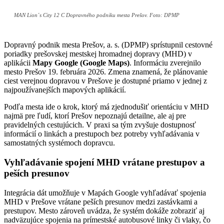
MAN Lion´s City 12 C Dopravného podniku mesta Prešov. Foto: DPMP
Dopravný podnik mesta Prešov, a. s. (DPMP) sprístupnil cestovné
poriadky prešovskej mestskej hromadnej dopravy (MHD) v
aplikácii
Mapy Google (Google Maps)
. Informáciu zverejnilo
mesto Prešov 19. februára 2026. Zmena znamená, že plánovanie
ciest verejnou dopravou v Prešove je dostupné priamo v jednej z
najpoužívanejších mapových aplikácií.
Podľa mesta ide o krok, ktorý má zjednodušiť orientáciu v MHD
najmä pre ľudí, ktorí Prešov nepoznajú detailne, ale aj pre
pravidelných cestujúcich. V praxi sa tým zvyšuje dostupnosť
informácií o linkách a prestupoch bez potreby vyhľadávania v
samostatných systémoch dopravcu.
Vyhľadávanie spojení MHD vrátane prestupov a
peších presunov
Integrácia dát umožňuje v Mapách Google vyhľadávať spojenia
MHD v Prešove vrátane peších presunov medzi zastávkami a
prestupov. Mesto zároveň uvádza, že systém dokáže zobraziť aj
nadväzujúce spojenia na prímestské autobusové linky či vlaky, čo