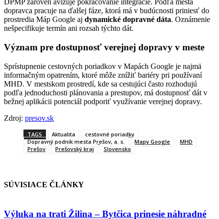
DPMP zároveň avizuje pokračovanie integrácie. Podľa mesta
dopravca pracuje na ďalšej fáze, ktorá má v budúcnosti priniesť do
prostredia Máp Google aj
dynamické dopravné dáta
. Oznámenie
nešpecifikuje termín ani rozsah týchto dát.
Význam pre dostupnosť verejnej dopravy v meste
Sprístupnenie cestovných poriadkov v Mapách Google je najmä
informačným opatrením, ktoré môže znížiť bariéry pri používaní
MHD. V mestskom prostredí, kde sa cestujúci často rozhodujú
podľa jednoduchosti plánovania a prestupov, má dostupnosť dát v
bežnej aplikácii potenciál podporiť využívanie verejnej dopravy.
Zdroj:
presov.sk
TAGS
Aktualita
cestovné poriadky
Dopravný podnik mesta Prešov, a. s.
Mapy Google
MHD
Prešov
Prešovský kraj
Slovensko
SÚVISIACE ČLÁNKY
Výluka na trati Žilina – Bytčica prinesie náhradné