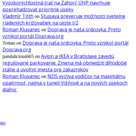
Vysokorýchlostná trať na Záhorí: ÚHP navrhuje
poprehadzovať prioritné úseky
Vladimír Tóth
Stupava preveruje možnosti svetelne
on
riadených križovatiek na ceste I/2
Roman Kluvanec
Doprava je naša srdcovka. Preto
on
vznikol portál Doprava.org
Doprava je naša srdcovka. Preto vznikol portál
Tomas
on
Doprava.org
Avion a IKEA v Bratislave zavedú
pandalicious665
on
regulované parkovanie. Zmena má obmedziť dlhodobé
státie a uvoľniť miesta pre zákazníkov
Roman Kluvanec
NDS vyzýva vodičov na maximálnu
on
opatrnosť, najmä v tuneli Višňové a na nových úsekoch
diaľnic