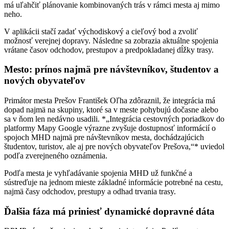
má uľahčiť plánovanie kombinovaných trás v rámci mesta aj mimo
neho.
V aplikácii stačí zadať východiskový a cieľový bod a zvoliť
možnosť verejnej dopravy. Následne sa zobrazia aktuálne spojenia
vrátane časov odchodov, prestupov a predpokladanej dĺžky trasy.
Mesto: prínos najmä pre návštevníkov, študentov a
nových obyvateľov
Primátor mesta Prešov František Oľha zdôraznil, že integrácia má
dopad najmä na skupiny, ktoré sa v meste pohybujú dočasne alebo
sa v ňom len nedávno usadili. *„Integrácia cestovných poriadkov do
platformy Mapy Google výrazne zvyšuje dostupnosť informácií o
spojoch MHD najmä pre návštevníkov mesta, dochádzajúcich
študentov, turistov, ale aj pre nových obyvateľov Prešova,“* uviedol
podľa zverejneného oznámenia.
Podľa mesta je vyhľadávanie spojenia MHD už funkčné a
sústreďuje na jednom mieste základné informácie potrebné na cestu,
najmä časy odchodov, prestupy a odhad trvania trasy.
Ďalšia fáza má priniesť dynamické dopravné dáta