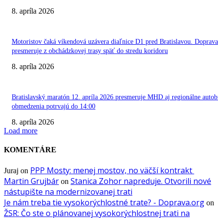
8. apríla 2026
Motoristov čaká víkendová uzávera diaľnice D1 pred Bratislavou. Doprava
presmeruje z obchádzkovej trasy späť do stredu koridoru
8. apríla 2026
Bratislavský maratón 12. apríla 2026 presmeruje MHD aj regionálne autob
obmedzenia potrvajú do 14:00
8. apríla 2026
Load more
KOMENTÁRE
PPP Mosty: menej mostov, no väčší kontrakt
Juraj
on
Martin Grujbár
Stanica Zohor napreduje. Otvorili nové
on
nástupište na modernizovanej trati
Je nám treba tie vysokorýchlostné trate? - Doprava.org
on
ŽSR: Čo ste o plánovanej vysokorýchlostnej trati na