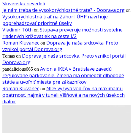
Slovensku nevedeli
Je nám treba tie vysokorýchlostné trate? - Doprava.org
on
Vysokorýchlostná trať na Záhorí: ÚHP navrhuje
poprehadzovať prioritné úseky
Vladimír Tóth
Stupava preveruje možnosti svetelne
on
riadených križovatiek na ceste I/2
Roman Kluvanec
Doprava je naša srdcovka. Preto
on
vznikol portál Doprava.org
Doprava je naša srdcovka. Preto vznikol portál
Tomas
on
Doprava.org
Avion a IKEA v Bratislave zavedú
pandalicious665
on
regulované parkovanie. Zmena má obmedziť dlhodobé
státie a uvoľniť miesta pre zákazníkov
Roman Kluvanec
NDS vyzýva vodičov na maximálnu
on
opatrnosť, najmä v tuneli Višňové a na nových úsekoch
diaľnic