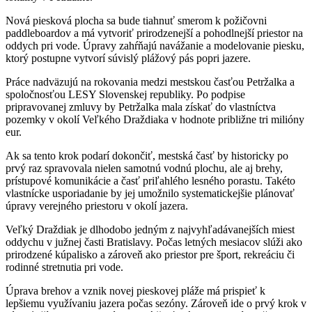
Nová piesková plocha sa bude tiahnuť smerom k požičovni
paddleboardov a má vytvoriť prirodzenejší a pohodlnejší priestor na
oddych pri vode. Úpravy zahŕňajú navážanie a modelovanie piesku,
ktorý postupne vytvorí súvislý plážový pás popri jazere.
Práce nadväzujú na rokovania medzi mestskou časťou Petržalka a
spoločnosťou LESY Slovenskej republiky. Po podpise
pripravovanej zmluvy by Petržalka mala získať do vlastníctva
pozemky v okolí Veľkého Draždiaka v hodnote približne tri milióny
eur.
Ak sa tento krok podarí dokončiť, mestská časť by historicky po
prvý raz spravovala nielen samotnú vodnú plochu, ale aj brehy,
prístupové komunikácie a časť priľahlého lesného porastu. Takéto
vlastnícke usporiadanie by jej umožnilo systematickejšie plánovať
úpravy verejného priestoru v okolí jazera.
Veľký Draždiak je dlhodobo jedným z najvyhľadávanejších miest
oddychu v južnej časti Bratislavy. Počas letných mesiacov slúži ako
prirodzené kúpalisko a zároveň ako priestor pre šport, rekreáciu či
rodinné stretnutia pri vode.
Úprava brehov a vznik novej pieskovej pláže má prispieť k
lepšiemu využívaniu jazera počas sezóny. Zároveň ide o prvý krok v