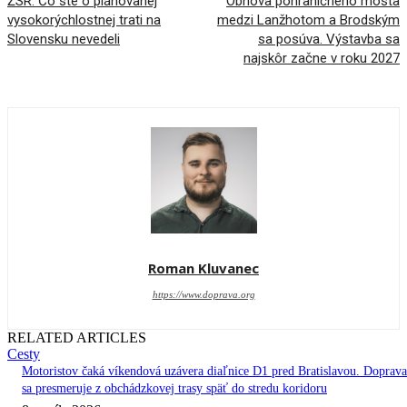
ŽSR: Čo ste o plánovanej
Obnova pohraničného mosta
vysokorýchlostnej trati na
medzi Lanžhotom a Brodským
Slovensku nevedeli
sa posúva. Výstavba sa
najskôr začne v roku 2027
Roman Kluvanec
https://www.doprava.org
RELATED ARTICLES
Cesty
Motoristov čaká víkendová uzávera diaľnice D1 pred Bratislavou. Doprava
sa presmeruje z obchádzkovej trasy späť do stredu koridoru