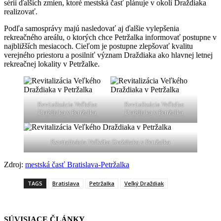
sérii ďalších zmien, ktoré mestská časť plánuje v okolí Draždiaka
realizovať.
Podľa samosprávy majú nasledovať aj ďalšie vylepšenia
rekreačného areálu, o ktorých chce Petržalka informovať postupne v
najbližších mesiacoch. Cieľom je postupne zlepšovať kvalitu
verejného priestoru a posilniť význam Draždiaka ako hlavnej letnej
rekreačnej lokality v Petržalke.
Revitalizácia Veľkého
Revitalizácia Veľkého
Draždiaka v Petržalka
Draždiaka v Petržalka
Revitalizácia Veľkého Draždiaka v Petržalka
Zdroj:
mestská časť Bratislava-Petržalka
TAGS
Bratislava
Petržalka
Veľký Draždiak
SÚVISIACE ČLÁNKY