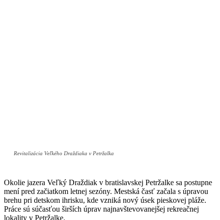
Revitalizácia Veľkého Draždiaka v Petržalka
Okolie jazera Veľký Draždiak v bratislavskej Petržalke sa postupne
mení pred začiatkom letnej sezóny. Mestská časť začala s úpravou
brehu pri detskom ihrisku, kde vzniká nový úsek pieskovej pláže.
Práce sú súčasťou širších úprav najnavštevovanejšej rekreačnej
lokality v Petržalke.