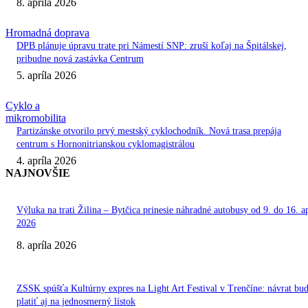
8. apríla 2026
Hromadná doprava
DPB plánuje úpravu trate pri Námestí SNP: zruší koľaj na Špitálskej,
pribudne nová zastávka Centrum
5. apríla 2026
Cyklo a
mikromobilita
Partizánske otvorilo prvý mestský cyklochodník. Nová trasa prepája
centrum s Hornonitrianskou cyklomagistrálou
4. apríla 2026
NAJNOVŠIE
Výluka na trati Žilina – Bytčica prinesie náhradné autobusy od 9. do 16. ap
2026
8. apríla 2026
ZSSK spúšťa Kultúrny expres na Light Art Festival v Trenčíne: návrat bu
platiť aj na jednosmerný lístok