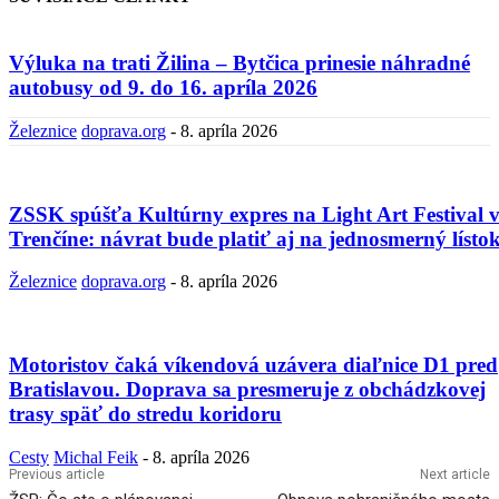
Výluka na trati Žilina – Bytčica prinesie náhradné
autobusy od 9. do 16. apríla 2026
Železnice
doprava.org
-
8. apríla 2026
ZSSK spúšťa Kultúrny expres na Light Art Festival 
Trenčíne: návrat bude platiť aj na jednosmerný lísto
Železnice
doprava.org
-
8. apríla 2026
Motoristov čaká víkendová uzávera diaľnice D1 pred
Bratislavou. Doprava sa presmeruje z obchádzkovej
trasy späť do stredu koridoru
Cesty
Michal Feik
-
8. apríla 2026
Previous article
Next article