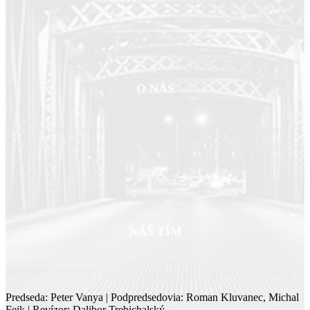
O NÁS
Sme združenie nadšencov dopravy, ktoré vzniklo z presvedčenia,
že moderná a kvalitne fungujúca doprava je jedným zo základných
predpokladov rozvoja Slovenska, jeho regiónov aj miestnych
komunít.
NÁŠ TÍM
Peter Vanya, Roman Kluvanec, Michal Feik, Dalibor Trebichalský
Predseda: Peter Vanya | Podpredsedovia: Roman Kluvanec, Michal
Feik | Revízor: Dalibor Trebichalský