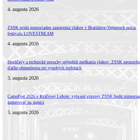
4. augusta 2026
ZSSK pridá mimoriadne zastavenia vlakov v Bratislave-Vajnoroch počas
festivalu LOVESTREAM
4. augusta 2026
Horúčavy a technické poruchy spôsobili meškania vlakov: ZSSK upozorňu
ďalšie obmedzenia pri vysokých teplotách
3. augusta 2026
CampFest 2026 v Kráľovej Lehote: vybrané expresy ZSSK budú mimoria
zastavovať na stanici
3. augusta 2026
O NÁS