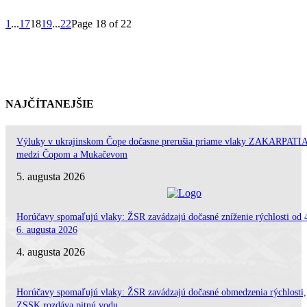
1
...
17
18
19
...
22
Page 18 of 22
NAJČÍTANEJŠIE
Výluky v ukrajinskom Čope dočasne prerušia priame vlaky ZAKARPATI
medzi Čopom a Mukačevom
5. augusta 2026
Horúčavy spomaľujú vlaky: ŽSR zavádzajú dočasné zníženie rýchlosti od 
6. augusta 2026
4. augusta 2026
Horúčavy spomaľujú vlaky: ŽSR zavádzajú dočasné obmedzenia rýchlosti,
ZSSK rozdáva pitnú vodu