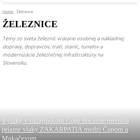
Home
Železnice
ŽELEZNICE
Témy zo sveta železníc vrátane osobnej a nákladnej
dopravy, dopravcov, tratí, staníc, tunelov a
modernizácie železničnej infraštruktúry na
Slovensku.
Výluky v ukrajinskom Čope dočasne prerušia
priame vlaky ZAKARPATIA medzi Čopom a
Mukačevom