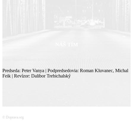
Sme združenie nadšencov dopravy, ktoré vzniklo z presvedčenia, že
moderná a kvalitne fungujúca doprava je jedným zo základných
predpokladov rozvoja Slovenska, jeho regiónov aj miestnych komunít.
NÁŠ TÍM
Peter Vanya, Roman Kluvanec, Michal Feik, Dalibor Trebichalský
Predseda: Peter Vanya | Podpredsedovia: Roman Kluvanec, Michal
Feik | Revízor: Dalibor Trebichalský
© Doprava.org