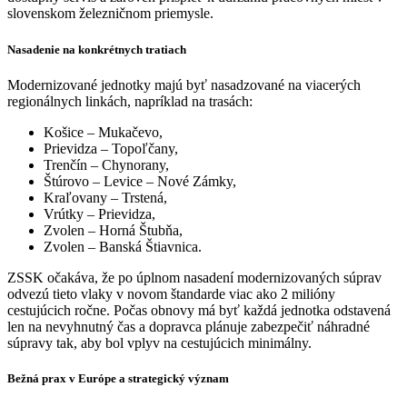
slovenskom železničnom priemysle.
Nasadenie na konkrétnych tratiach
Modernizované jednotky majú byť nasadzované na viacerých
regionálnych linkách, napríklad na trasách:
Košice – Mukačevo,
Prievidza – Topoľčany,
Trenčín – Chynorany,
Štúrovo – Levice – Nové Zámky,
Kraľovany – Trstená,
Vrútky – Prievidza,
Zvolen – Horná Štubňa,
Zvolen – Banská Štiavnica.
ZSSK očakáva, že po úplnom nasadení modernizovaných súprav
odvezú tieto vlaky v novom štandarde viac ako 2 milióny
cestujúcich ročne. Počas obnovy má byť každá jednotka odstavená
len na nevyhnutný čas a dopravca plánuje zabezpečiť náhradné
súpravy tak, aby bol vplyv na cestujúcich minimálny.
Bežná prax v Európe a strategický význam