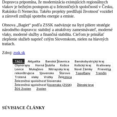
Dopravca pripomína, že modernizácia existujúcich regionálnych
vlakov je bežným postupom aj u železničných spoločností v Česku,
Rakúsku či Nemecku. Takéto projekty predlžujú životnosť vozidiel
a zároveň znižujú spotrebu energie a emisie.
Obnova „Bagiet“ podľa ZSSK nadväzuje na štyri piliere stratégie
národného dopravcu: stabilný a atraktívny zamestnávateľ, moderné
vlaky, moderné služby a finančná stabilita. Cieľom je prinášať
zlepšenie služieb naprieč celým Slovenskom, nielen na hlavných
tratiach.
Zdroj:
zssk.sk
TAGS
Aktualita
Banská Štiavnica
Banskobystrický kraj
Chynorany
Horná Štubňa
Košice
Košický kraj
Kraľovany
Levice
Mukačevo
Nitriansky kraj
Nové Zámky
Prievidza
rekonštrukcia
Slovensko
Štúrovo
Topoľčany
Trenčín
Trstená
vlaky
Vrútky
Železnica
Železničná spoločnosť Slovensko
Železničná spoločnosť Slovensko (ZSSK)
Žilinský kraj
ŽOS Zvolen
Zvolen
SÚVISIACE ČLÁNKY