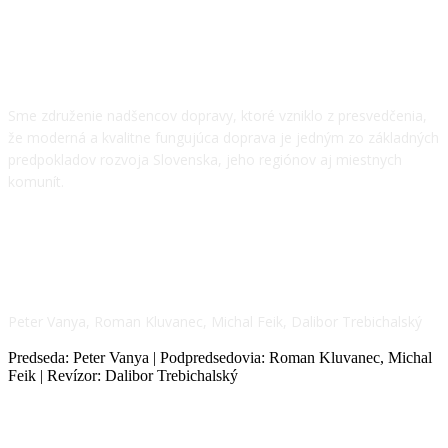
O NÁS
Sme združenie nadšencov dopravy, ktoré vzniklo z presvedčenia,
že moderná a kvalitne fungujúca doprava je jedným zo základných
predpokladov rozvoja Slovenska, jeho regiónov aj miestnych
komunít.
NÁŠ TÍM
Peter Vanya, Roman Kluvanec, Michal Feik, Dalibor Trebichalský
Predseda: Peter Vanya | Podpredsedovia: Roman Kluvanec, Michal
Feik | Revízor: Dalibor Trebichalský