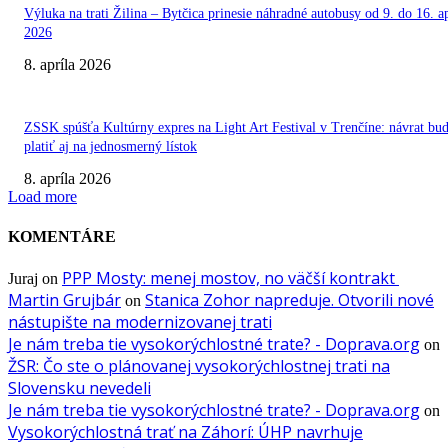
Výluka na trati Žilina – Bytčica prinesie náhradné autobusy od 9. do 16. ap
2026
8. apríla 2026
ZSSK spúšťa Kultúrny expres na Light Art Festival v Trenčíne: návrat bu
platiť aj na jednosmerný lístok
8. apríla 2026
Load more
KOMENTÁRE
PPP Mosty: menej mostov, no väčší kontrakt
Juraj
on
Martin Grujbár
Stanica Zohor napreduje. Otvorili nové
on
nástupište na modernizovanej trati
Je nám treba tie vysokorýchlostné trate? - Doprava.org
on
ŽSR: Čo ste o plánovanej vysokorýchlostnej trati na
Slovensku nevedeli
Je nám treba tie vysokorýchlostné trate? - Doprava.org
on
Vysokorýchlostná trať na Záhorí: ÚHP navrhuje