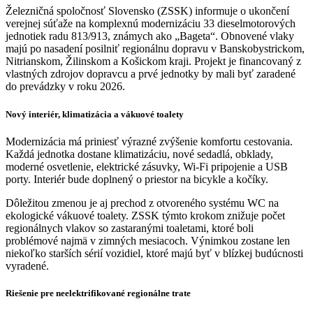
Železničná spoločnosť Slovensko (ZSSK) informuje o ukončení
verejnej súťaže na komplexnú modernizáciu 33 dieselmotorových
jednotiek radu 813/913, známych ako „Bageta“. Obnovené vlaky
majú po nasadení posilniť regionálnu dopravu v Banskobystrickom,
Nitrianskom, Žilinskom a Košickom kraji. Projekt je financovaný z
vlastných zdrojov dopravcu a prvé jednotky by mali byť zaradené
do prevádzky v roku 2026.
Nový interiér, klimatizácia a vákuové toalety
Modernizácia má priniesť výrazné zvýšenie komfortu cestovania.
Každá jednotka dostane klimatizáciu, nové sedadlá, obklady,
moderné osvetlenie, elektrické zásuvky, Wi‑Fi pripojenie a USB
porty. Interiér bude doplnený o priestor na bicykle a kočíky.
Dôležitou zmenou je aj prechod z otvoreného systému WC na
ekologické vákuové toalety. ZSSK týmto krokom znižuje počet
regionálnych vlakov so zastaranými toaletami, ktoré boli
problémové najmä v zimných mesiacoch. Výnimkou zostane len
niekoľko starších sérií vozidiel, ktoré majú byť v blízkej budúcnosti
vyradené.
Riešenie pre neelektrifikované regionálne trate