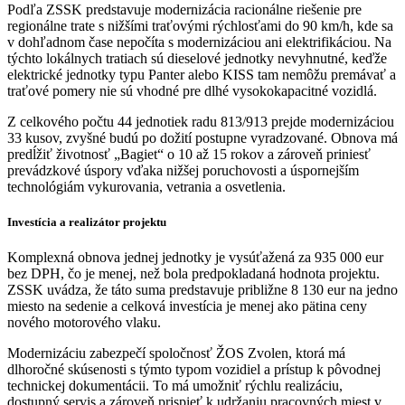
Podľa ZSSK predstavuje modernizácia racionálne riešenie pre
regionálne trate s nižšími traťovými rýchlosťami do 90 km/h, kde sa
v dohľadnom čase nepočíta s modernizáciou ani elektrifikáciou. Na
týchto lokálnych tratiach sú dieselové jednotky nevyhnutné, keďže
elektrické jednotky typu Panter alebo KISS tam nemôžu premávať a
traťové pomery nie sú vhodné pre dlhé vysokokapacitné vozidlá.
Z celkového počtu 44 jednotiek radu 813/913 prejde modernizáciou
33 kusov, zvyšné budú po dožití postupne vyradzované. Obnova má
predĺžiť životnosť „Bagiet“ o 10 až 15 rokov a zároveň priniesť
prevádzkové úspory vďaka nižšej poruchovosti a úspornejším
technológiám vykurovania, vetrania a osvetlenia.
Investícia a realizátor projektu
Komplexná obnova jednej jednotky je vysúťažená za 935 000 eur
bez DPH, čo je menej, než bola predpokladaná hodnota projektu.
ZSSK uvádza, že táto suma predstavuje približne 8 130 eur na jedno
miesto na sedenie a celková investícia je menej ako pätina ceny
nového motorového vlaku.
Modernizáciu zabezpečí spoločnosť ŽOS Zvolen, ktorá má
dlhoročné skúsenosti s týmto typom vozidiel a prístup k pôvodnej
technickej dokumentácii. To má umožniť rýchlu realizáciu,
dostupný servis a zároveň prispieť k udržaniu pracovných miest v