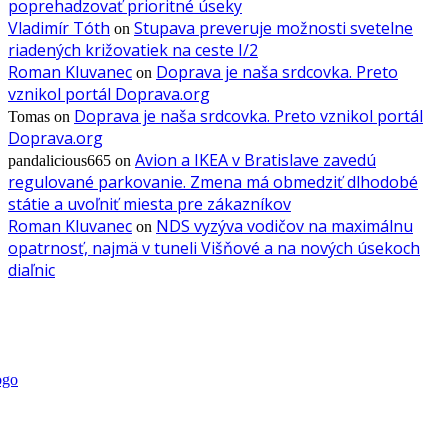
poprehadzovať prioritné úseky
Vladimír Tóth
Stupava preveruje možnosti svetelne
on
riadených križovatiek na ceste I/2
Roman Kluvanec
Doprava je naša srdcovka. Preto
on
vznikol portál Doprava.org
Doprava je naša srdcovka. Preto vznikol portál
Tomas
on
Doprava.org
Avion a IKEA v Bratislave zavedú
pandalicious665
on
regulované parkovanie. Zmena má obmedziť dlhodobé
státie a uvoľniť miesta pre zákazníkov
Roman Kluvanec
NDS vyzýva vodičov na maximálnu
on
opatrnosť, najmä v tuneli Višňové a na nových úsekoch
diaľnic