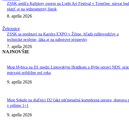
ZSSK spúšťa Kultúrny expres na Light Art Festival v Trenčíne: návrat bu
platiť aj na jednosmerný lístok
8. apríla 2026
Železnice
ZSSK sa predstaví na Kariéra EXPO v Žiline: hľadá rušňovodičov a
technické profesie, láka aj na náborové príspevky
7. apríla 2026
NAJNOVŠIE
Most Hybica na D1 medzi Liptovským Hrádkom a Hybe opraví NDS: prá
potrvajú približne pol roka
9. apríla 2026
Most Sekule na diaľnici D2 čaká päťmesačná komplexná oprava, doprava 
v režime 1+1
9. apríla 2026