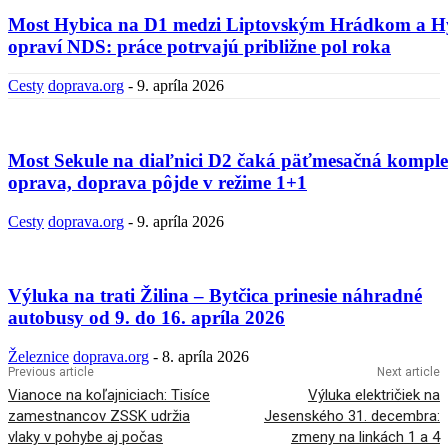
Most Hybica na D1 medzi Liptovským Hrádkom a H
opraví NDS: práce potrvajú približne pol roka
Cesty
doprava.org
-
9. apríla 2026
Most Sekule na diaľnici D2 čaká päťmesačná kompl
oprava, doprava pôjde v režime 1+1
Cesty
doprava.org
-
9. apríla 2026
Výluka na trati Žilina – Bytčica prinesie náhradné
autobusy od 9. do 16. apríla 2026
Železnice
doprava.org
-
8. apríla 2026
Previous article
Next article
Vianoce na koľajniciach: Tisíce
Výluka električiek na
zamestnancov ZSSK udržia
Jesenského 31. decembra:
vlaky v pohybe aj počas
zmeny na linkách 1 a 4