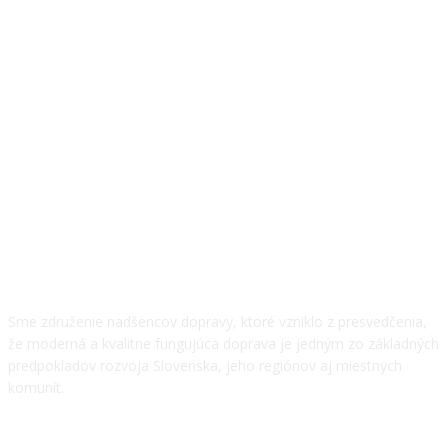
O NÁS
Sme združenie nadšencov dopravy, ktoré vzniklo z presvedčenia,
že moderná a kvalitne fungujúca doprava je jedným zo základných
predpokladov rozvoja Slovenska, jeho regiónov aj miestnych
komunít.