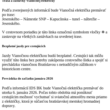
Trasa a zastávky Vianočnej električky
Podľa zverejnených informácií bude Vianočná električka premávať
po trase:
Jesenského – Námestie SNP – Kapucínska – tunel – nábrežie –
Jesenského.
V cestovnom poriadku je táto linka označená symbolom vločky ❄ a
zastavuje na všetkých zastávkach na uvedenej trase.
Bezplatné jazdy pre cestujúcich
Jazdy Vianočnou električkou budú bezplatné. Cestujúci tak môžu
využiť túto linku bez potreby zakúpenia cestovného lístka a spojiť si
prechádzku vianočnou Bratislavou s netradičným zážitkom v
historickom centre.
Prevádzka do začiatku januára 2026
Podľa informácií IDS BK bude Vianočná električka premávať do
utorka 6. januára 2026. Počas tohto obdobia má ponúknuť
cestujúcim možnosť vychutnať si sviatočnú atmosféru mesta priamo
z električky, ktorá je súčasťou bratislavskej mestskej hromadnej
dopravy.