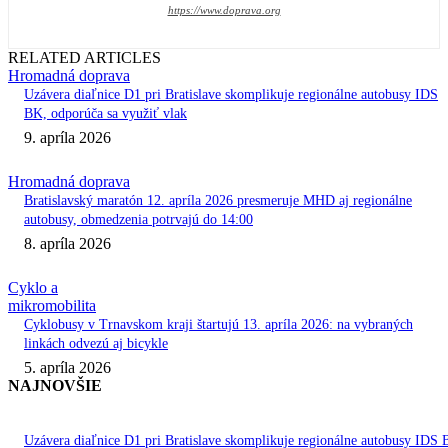
https://www.doprava.org
RELATED ARTICLES
Hromadná doprava
Uzávera diaľnice D1 pri Bratislave skomplikuje regionálne autobusy IDS
BK, odporúča sa využiť vlak
9. apríla 2026
Hromadná doprava
Bratislavský maratón 12. apríla 2026 presmeruje MHD aj regionálne
autobusy, obmedzenia potrvajú do 14:00
8. apríla 2026
Cyklo a
mikromobilita
Cyklobusy v Trnavskom kraji štartujú 13. apríla 2026: na vybraných
linkách odvezú aj bicykle
5. apríla 2026
NAJNOVŠIE
Uzávera diaľnice D1 pri Bratislave skomplikuje regionálne autobusy IDS 