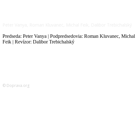
NÁŠ TÍM
Peter Vanya, Roman Kluvanec, Michal Feik, Dalibor Trebichalský
Predseda: Peter Vanya | Podpredsedovia: Roman Kluvanec, Michal
Feik | Revízor: Dalibor Trebichalský
© Doprava.org