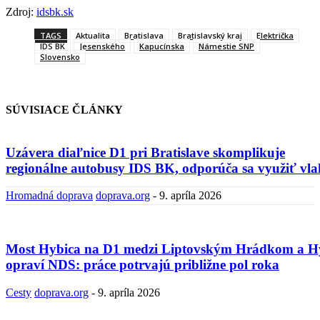
Zdroj:
idsbk.sk
TAGS
Aktualita
Bratislava
Bratislavský kraj
Električka
IDS BK
Jesenského
Kapucínska
Námestie SNP
Slovensko
SÚVISIACE ČLÁNKY
Uzávera diaľnice D1 pri Bratislave skomplikuje
regionálne autobusy IDS BK, odporúča sa využiť vla
Hromadná doprava
doprava.org
-
9. apríla 2026
Most Hybica na D1 medzi Liptovským Hrádkom a H
opraví NDS: práce potrvajú približne pol roka
Cesty
doprava.org
-
9. apríla 2026