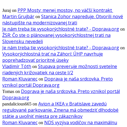
PPP Mosty: menej mostov, no väčší kontrakt
Juraj
on
Martin Grujbár
Stanica Zohor napreduje. Otvorili nové
on
nástupište na modernizovanej trati
Je nám treba tie vysokorýchlostné trate? - Doprava.org
on
ŽSR: Čo ste o plánovanej vysokorýchlostnej trati na
Slovensku nevedeli
Je nám treba tie vysokorýchlostné trate? - Doprava.org
on
Vysokorýchlostná trať na Záhorí: ÚHP navrhuje
poprehadzovať prioritné úseky
Vladimír Tóth
Stupava preveruje možnosti svetelne
on
riadených križovatiek na ceste I/2
Roman Kluvanec
Doprava je naša srdcovka. Preto
on
vznikol portál Doprava.org
Doprava je naša srdcovka. Preto vznikol portál
Tomas
on
Doprava.org
Avion a IKEA v Bratislave zavedú
pandalicious665
on
regulované parkovanie. Zmena má obmedziť dlhodobé
státie a uvoľniť miesta pre zákazníkov
Roman Kluvanec
NDS vyzýva vodičov na maximálnu
on