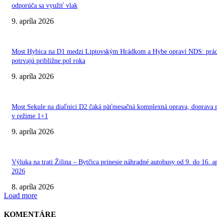
odporúča sa využiť vlak
9. apríla 2026
Most Hybica na D1 medzi Liptovským Hrádkom a Hybe opraví NDS: prá
potrvajú približne pol roka
9. apríla 2026
Most Sekule na diaľnici D2 čaká päťmesačná komplexná oprava, doprava 
v režime 1+1
9. apríla 2026
Výluka na trati Žilina – Bytčica prinesie náhradné autobusy od 9. do 16. ap
2026
8. apríla 2026
Load more
KOMENTÁRE