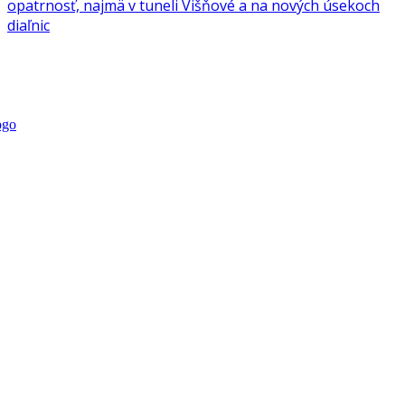
opatrnosť, najmä v tuneli Višňové a na nových úsekoch
diaľnic