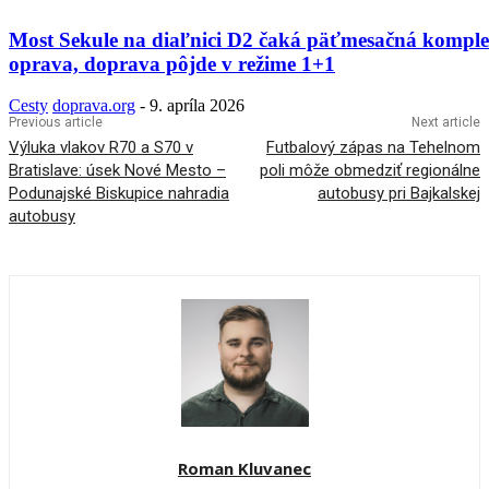
Most Sekule na diaľnici D2 čaká päťmesačná kompl
oprava, doprava pôjde v režime 1+1
Cesty
doprava.org
-
9. apríla 2026
Previous article
Next article
Výluka vlakov R70 a S70 v
Futbalový zápas na Tehelnom
Bratislave: úsek Nové Mesto –
poli môže obmedziť regionálne
Podunajské Biskupice nahradia
autobusy pri Bajkalskej
autobusy
Roman Kluvanec