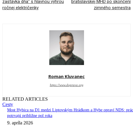
zastávka dňa“ s hlavnou výhrou
bratislavskej MHD po skončení
ročnej električenky
zimného semestra
Roman Kluvanec
https://www.doprava.org
RELATED ARTICLES
Cesty
Most Hybica na D1 medzi Liptovským Hrádkom a Hybe opraví NDS: prá
potrvajú približne pol roka
9. apríla 2026