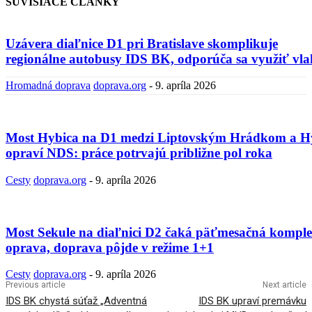
SÚVISIACE ČLÁNKY
Uzávera diaľnice D1 pri Bratislave skomplikuje
regionálne autobusy IDS BK, odporúča sa využiť vla
Hromadná doprava
doprava.org
-
9. apríla 2026
Most Hybica na D1 medzi Liptovským Hrádkom a H
opraví NDS: práce potrvajú približne pol roka
Cesty
doprava.org
-
9. apríla 2026
Most Sekule na diaľnici D2 čaká päťmesačná kompl
oprava, doprava pôjde v režime 1+1
Cesty
doprava.org
-
9. apríla 2026
Previous article
Next article
IDS BK chystá súťaž „Adventná
IDS BK upraví premávku