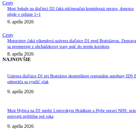
Cesty
Most Sekule na diaľnici D2 čaká päťmesačná komplexná oprava, doprava
pôjde v režime 1+1
9. apríla 2026
Cesty
Motoristov čaká víkendová uzávera diaľnice D1 pred Bratislavou. Doprava
sa presmeruje z obchádzkovej trasy späť do stredu koridoru
8. apríla 2026
NAJNOVŠIE
Uzávera diaľnice D1 pri Bratislave skomplikuje regionálne autobusy IDS 
odporúča sa využiť vlak
9. apríla 2026
Most Hybica na D1 medzi Liptovským Hrádkom a Hybe opraví NDS: prá
potrvajú približne pol roka
9. apríla 2026