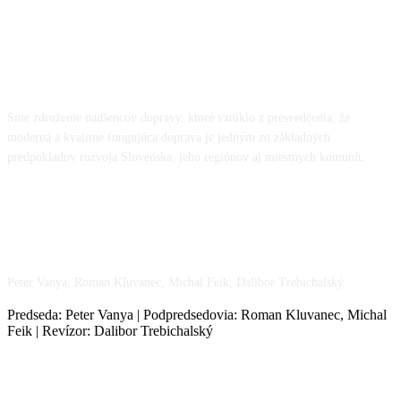
O NÁS
Sme združenie nadšencov dopravy, ktoré vzniklo z presvedčenia, že
moderná a kvalitne fungujúca doprava je jedným zo základných
predpokladov rozvoja Slovenska, jeho regiónov aj miestnych komunít.
NÁŠ TÍM
Peter Vanya, Roman Kluvanec, Michal Feik, Dalibor Trebichalský
Predseda: Peter Vanya | Podpredsedovia: Roman Kluvanec, Michal
Feik | Revízor: Dalibor Trebichalský