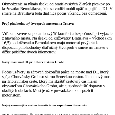
Obmedzenie sa týkalo úseku od bratislavských Zlatých pieskov po
križovatku Bernolákovo, kde sa vodiči mohli opäť napojiť na D1. V
smere na Bratislavu bola diaľnica počas víkendu bez obmedzení.
Prvý plnohodnotný štvorpruh smerom na Trnavu
Vďaka uzávere sa podarilo zvýšiť komfort a bezpečnosť pri výjazde
z hlavného mesta. Na úseku od križovatky Bratislava – východ (km
16,5) po križovatku Bernolákovo majú motoristi prvýkrát k
dispozícii plnohodnotný diaľničný štvorpruh v smere na Trnavu v
dĺžke približne dvoch kilometrov.
Nový most nad D1 pri Chorvátskom Grobe
Počas uzávery sa zároveň dokončili práce na moste nad D1, ktorý
spája Chorvátsky Grob so starou Seneckou cestou. Ide o nový most
na Triblavinskej ceste, ktorý má skrátiť cestovný čas nielen
obyvateľom Chorvátskeho Grobu, ale aj zjednodušiť dopravu v
okolitých obciach. Most je už v prevádzke a k dispozícii
motoristom.
Najvýznamnejšia cestná investícia na západnom Slovensku