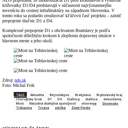
NDS pripomína, že modernizácia D1 pred Bratislavou a výstavba
križovatky D1/D4 predstavujú v súčasnosti najvýznamnejšiu
investíciu do cestnej infraštruktúry na západnom Slovensku. V
tomto roku sa podarilo zrealizovať kľúčovú časť projektu – zaistiť
prepojenie diaľnic D1 a D4.
Komplexné prepojenie D1 s obchvatom Bratislavy je podľa
spoločnosti dôležitým krokom k zlepšeniu dopravnej situácie v
hlavnom meste a jeho okolí.
Zdroj:
nds.sk
Foto: Michal Feik
TAGS
Aktualita
Bernolákovo
Bratislava
Bratislavský kraj
Chorvátsky Grob
D1
D4
Diaľnica
diaľnice
dokončenie
Most
Národná diaľničná spoločnosť
otvorenie
Slovensko
Triblavina
Trnava
údržba
Zlaté Piesky