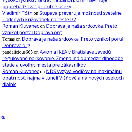
Vysokorýchlostná trať na Záhorí: ÚHP navrhuje
poprehadzovať prioritné úseky
Vladimír Tóth
Stupava preveruje možnosti svetelne
on
riadených križovatiek na ceste I/2
Roman Kluvanec
Doprava je naša srdcovka. Preto
on
vznikol portál Doprava.org
Doprava je naša srdcovka. Preto vznikol portál
Tomas
on
Doprava.org
Avion a IKEA v Bratislave zavedú
pandalicious665
on
regulované parkovanie. Zmena má obmedziť dlhodobé
státie a uvoľniť miesta pre zákazníkov
Roman Kluvanec
NDS vyzýva vodičov na maximálnu
on
opatrnosť, najmä v tuneli Višňové a na nových úsekoch
diaľnic