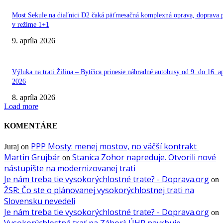
Most Sekule na diaľnici D2 čaká päťmesačná komplexná oprava, doprava 
v režime 1+1
9. apríla 2026
Výluka na trati Žilina – Bytčica prinesie náhradné autobusy od 9. do 16. ap
2026
8. apríla 2026
Load more
KOMENTÁRE
PPP Mosty: menej mostov, no väčší kontrakt
Juraj
on
Martin Grujbár
Stanica Zohor napreduje. Otvorili nové
on
nástupište na modernizovanej trati
Je nám treba tie vysokorýchlostné trate? - Doprava.org
on
ŽSR: Čo ste o plánovanej vysokorýchlostnej trati na
Slovensku nevedeli
Je nám treba tie vysokorýchlostné trate? - Doprava.org
on