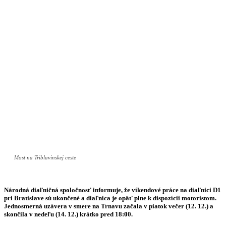
Most na Triblavinskej ceste
Národná diaľničná spoločnosť informuje, že víkendové práce na diaľnici D1
pri Bratislave sú ukončené a diaľnica je opäť plne k dispozícii motoristom.
Jednosmerná uzávera v smere na Trnavu začala v piatok večer (12. 12.) a
skončila v nedeľu (14. 12.) krátko pred 18:00.