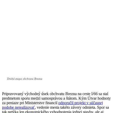
Druhá etapa obchvatu Brezna
Pripravovaný východný úsek obchvatu Brezna na ceste I/66 sa stal
predmetom sporu medzi samosprávou a štátom. Kým Útvar hodnoty
za peniaze pri Ministerstve financií
odporučil projekt v súčasnej
podobe nerealizovať
, vedenie mesta takéto závery odmieta. Spor sa
tak netýka len ekonomického vyhodnotenia jednej stavby, ale aj