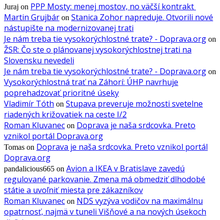
PPP Mosty: menej mostov, no väčší kontrakt
Juraj
on
Martin Grujbár
Stanica Zohor napreduje. Otvorili nové
on
nástupište na modernizovanej trati
Je nám treba tie vysokorýchlostné trate? - Doprava.org
on
ŽSR: Čo ste o plánovanej vysokorýchlostnej trati na
Slovensku nevedeli
Je nám treba tie vysokorýchlostné trate? - Doprava.org
on
Vysokorýchlostná trať na Záhorí: ÚHP navrhuje
poprehadzovať prioritné úseky
Vladimír Tóth
Stupava preveruje možnosti svetelne
on
riadených križovatiek na ceste I/2
Roman Kluvanec
Doprava je naša srdcovka. Preto
on
vznikol portál Doprava.org
Doprava je naša srdcovka. Preto vznikol portál
Tomas
on
Doprava.org
Avion a IKEA v Bratislave zavedú
pandalicious665
on
regulované parkovanie. Zmena má obmedziť dlhodobé
státie a uvoľniť miesta pre zákazníkov
Roman Kluvanec
NDS vyzýva vodičov na maximálnu
on
opatrnosť, najmä v tuneli Višňové a na nových úsekoch