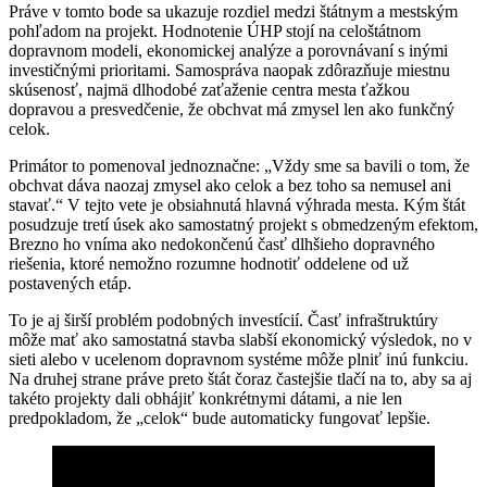
Práve v tomto bode sa ukazuje rozdiel medzi štátnym a mestským
pohľadom na projekt. Hodnotenie ÚHP stojí na celoštátnom
dopravnom modeli, ekonomickej analýze a porovnávaní s inými
investičnými prioritami. Samospráva naopak zdôrazňuje miestnu
skúsenosť, najmä dlhodobé zaťaženie centra mesta ťažkou
dopravou a presvedčenie, že obchvat má zmysel len ako funkčný
celok.
Primátor to pomenoval jednoznačne: „Vždy sme sa bavili o tom, že
obchvat dáva naozaj zmysel ako celok a bez toho sa nemusel ani
stavať.“ V tejto vete je obsiahnutá hlavná výhrada mesta. Kým štát
posudzuje tretí úsek ako samostatný projekt s obmedzeným efektom,
Brezno ho vníma ako nedokončenú časť dlhšieho dopravného
riešenia, ktoré nemožno rozumne hodnotiť oddelene od už
postavených etáp.
To je aj širší problém podobných investícií. Časť infraštruktúry
môže mať ako samostatná stavba slabší ekonomický výsledok, no v
sieti alebo v ucelenom dopravnom systéme môže plniť inú funkciu.
Na druhej strane práve preto štát čoraz častejšie tlačí na to, aby sa aj
takéto projekty dali obhájiť konkrétnymi dátami, a nie len
predpokladom, že „celok“ bude automaticky fungovať lepšie.