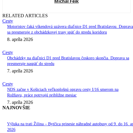
Michal Feik
RELATED ARTICLES
Cesty
Motoristov čaká víkendová uzávera diaľnice D1 pred Bratislavou. Doprava
sa presmeruje z obchádzkovej trasy späť do stredu koridoru
8. apríla 2026
Cesty
Obchádzky na diaľnici D1 pred Bratislavou čoskoro skončia. Doprava sa
presmeruje naspäť do stredu
7. apríla 2026
Cesty
NDS začne v Košiciach veľkoplošnú opravu cesty I/16 smerom na
Rožňavu, práce potrvajú približne mesiac
7. apríla 2026
NAJNOVŠIE
Výluka na trati Žilina – Bytčica prinesie náhradné autobusy od 9. do 16. ap
2026