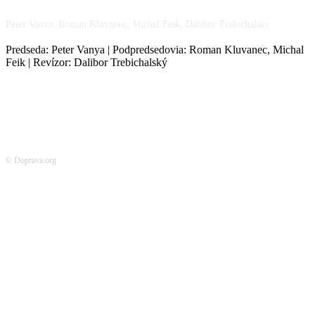
Peter Vanya, Roman Kluvanec, Michal Feik, Dalibor Trebichalský
Predseda: Peter Vanya | Podpredsedovia: Roman Kluvanec, Michal
Feik | Revízor: Dalibor Trebichalský
© Doprava.org