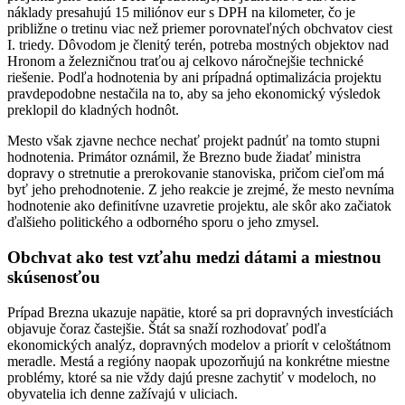
náklady presahujú 15 miliónov eur s DPH na kilometer, čo je
približne o tretinu viac než priemer porovnateľných obchvatov ciest
I. triedy. Dôvodom je členitý terén, potreba mostných objektov nad
Hronom a železničnou traťou aj celkovo náročnejšie technické
riešenie. Podľa hodnotenia by ani prípadná optimalizácia projektu
pravdepodobne nestačila na to, aby sa jeho ekonomický výsledok
preklopil do kladných hodnôt.
Mesto však zjavne nechce nechať projekt padnúť na tomto stupni
hodnotenia. Primátor oznámil, že Brezno bude žiadať ministra
dopravy o stretnutie a prerokovanie stanoviska, pričom cieľom má
byť jeho prehodnotenie. Z jeho reakcie je zrejmé, že mesto nevníma
hodnotenie ako definitívne uzavretie projektu, ale skôr ako začiatok
ďalšieho politického a odborného sporu o jeho zmysel.
Obchvat ako test vzťahu medzi dátami a miestnou
skúsenosťou
Prípad Brezna ukazuje napätie, ktoré sa pri dopravných investíciách
objavuje čoraz častejšie. Štát sa snaží rozhodovať podľa
ekonomických analýz, dopravných modelov a priorít v celoštátnom
meradle. Mestá a regióny naopak upozorňujú na konkrétne miestne
problémy, ktoré sa nie vždy dajú presne zachytiť v modeloch, no
obyvatelia ich denne zažívajú v uliciach.