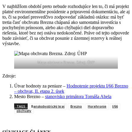
V najbližšom období preto nebude rozhodujúce len to, či má projekt
platné environmentálne posúdenie a pripravenú dokumentáciu, ale aj
to, či sa podarí presvedčivo zodpovedať základnú otázku: má byť
tretia časť obchvatu Brezna chápaná ako samostatná investícia s
pochybným prínosom, alebo ako chýbajúci diel dopravného
riešenia, ktoré bez nej ostáva nedokončené. Práve od tejto odpovede
bude závisieť, či sa obchvat posunie z územnej rezervy k reálnej
výstavbe.
Mapa obchvatu Brezna. Zdroj: ÚHP
Zdroje:
Útvar hodnoty za peniaze –
Hodnotenie projektu I/66 Brezno
– obchvat, II. etapa 2. úsek
Mesto Brezno –
stanovisko primátora Tomáša Abela
TAGS
Banskobystrický kraj
Brezno
Horehronie
I/66
obchvaty