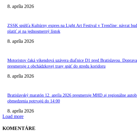
8. apríla 2026
ZSSK spúšťa Kultúrny expres na Light Art Festival v Trenčíne: návrat bu
platiť aj na jednosmerný lístok
8. apríla 2026
Motoristov čaká víkendová uzávera diaľnice D1 pred Bratislavou. Doprava
presmeruje z obchádzkovej trasy späť do stredu koridoru
8. apríla 2026
Bratislavský maratón 12. apríla 2026 presmeruje MHD aj regionálne autob
obmedzenia potrvajú do 14:00
8. apríla 2026
Load more
KOMENTÁRE