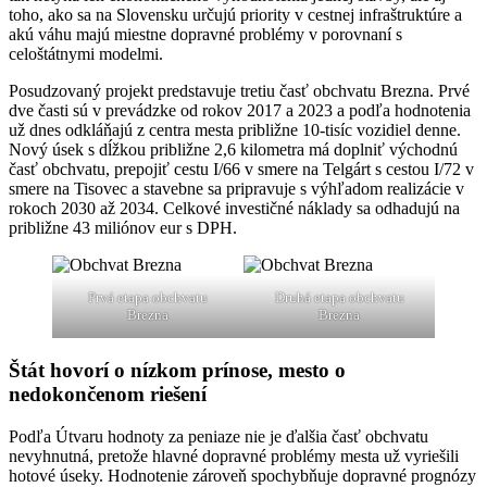
toho, ako sa na Slovensku určujú priority v cestnej infraštruktúre a
akú váhu majú miestne dopravné problémy v porovnaní s
celoštátnymi modelmi.
Posudzovaný projekt predstavuje tretiu časť obchvatu Brezna. Prvé
dve časti sú v prevádzke od rokov 2017 a 2023 a podľa hodnotenia
už dnes odkláňajú z centra mesta približne 10-tisíc vozidiel denne.
Nový úsek s dĺžkou približne 2,6 kilometra má doplniť východnú
časť obchvatu, prepojiť cestu I/66 v smere na Telgárt s cestou I/72 v
smere na Tisovec a stavebne sa pripravuje s výhľadom realizácie v
rokoch 2030 až 2034. Celkové investičné náklady sa odhadujú na
približne 43 miliónov eur s DPH.
Prvá etapa obchvatu
Druhá etapa obchvatu
Brezna
Brezna
Štát hovorí o nízkom prínose, mesto o
nedokončenom riešení
Podľa Útvaru hodnoty za peniaze nie je ďalšia časť obchvatu
nevyhnutná, pretože hlavné dopravné problémy mesta už vyriešili
hotové úseky. Hodnotenie zároveň spochybňuje dopravné prognózy