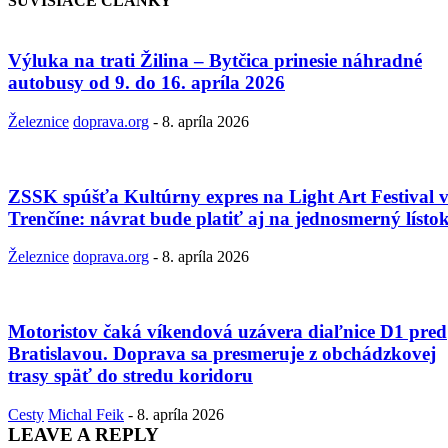
SÚVISIACE ČLÁNKY
Výluka na trati Žilina – Bytčica prinesie náhradné
autobusy od 9. do 16. apríla 2026
Železnice
doprava.org
-
8. apríla 2026
ZSSK spúšťa Kultúrny expres na Light Art Festival 
Trenčíne: návrat bude platiť aj na jednosmerný lísto
Železnice
doprava.org
-
8. apríla 2026
Motoristov čaká víkendová uzávera diaľnice D1 pred
Bratislavou. Doprava sa presmeruje z obchádzkovej
trasy späť do stredu koridoru
Cesty
Michal Feik
-
8. apríla 2026
LEAVE A REPLY