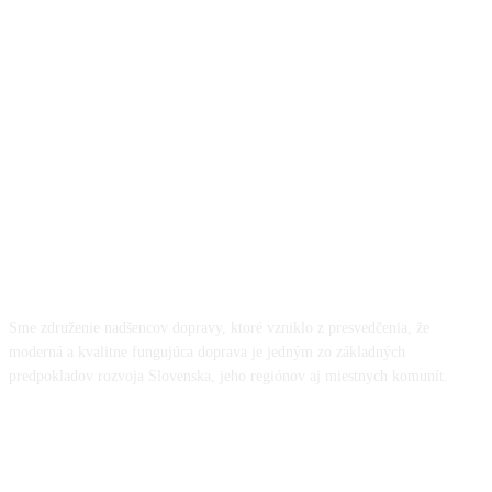
O NÁS
Sme združenie nadšencov dopravy, ktoré vzniklo z presvedčenia, že
moderná a kvalitne fungujúca doprava je jedným zo základných
predpokladov rozvoja Slovenska, jeho regiónov aj miestnych komunít.
NÁŠ TÍM