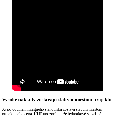
Vysoké náklady zostávajú slabým miestom projektu
Aj po doplnení miestneho stanoviska zostáva slabým miestom
projektu jeho cena. ÚHP upozorňuje, že jednotkové stavebné