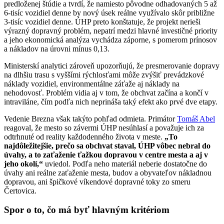
predloženej štúdie a tvrdí, že namiesto pôvodne odhadovaných 5 až
6-tisíc vozidiel denne by nový úsek reálne využívalo skôr približne
3-tisíc vozidiel denne. ÚHP preto konštatuje, že projekt nerieši
výrazný dopravný problém, nepatrí medzi hlavné investičné priority
a jeho ekonomická analýza vychádza záporne, s pomerom prínosov
a nákladov na úrovni mínus 0,13.
Ministerskí analytici zároveň upozorňujú, že presmerovanie dopravy
na dlhšiu trasu s vyššími rýchlosťami môže zvýšiť prevádzkové
náklady vozidiel, environmentálne záťaže aj náklady na
nehodovosť. Problém vidia aj v tom, že obchvat začína a končí v
intraviláne, čím podľa nich neprináša taký efekt ako prvé dve etapy.
Vedenie Brezna však takýto pohľad odmieta. Primátor
Tomáš Abel
reagoval, že mesto so závermi ÚHP nesúhlasí a považuje ich za
odtrhnuté od reality každodenného života v meste.
„To
najdôležitejšie, prečo sa obchvat staval, ÚHP vôbec nebral do
úvahy, a to zaťaženie ťažkou dopravou v centre mesta a aj v
jeho okolí,“
uviedol. Podľa neho materiál neberie dostatočne do
úvahy ani reálne zaťaženie mesta, budov a obyvateľov nákladnou
dopravou, ani špičkové víkendové dopravné toky zo smeru
Čertovica.
Spor o to, čo má byť hlavným kritériom