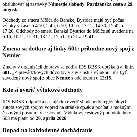
obsluhovať aj zastávky
Námestie slobody
,
Partizánska cesta
a
29.
augusta
.
Odchody zo smeru Môlča do Banskej Bystrice majú byť počas
výluky v časoch 4:50, 5:45, 6:50, 10:55, 13:15, 14:30, 15:45 a
17:20. Odchody zo smeru Banská Bystrica do Môlče sú uvedené na
6:16, 10:11, 12:31, 13:51, 15:51, 16:51 a 19:41.
Zmena sa dotkne aj linky 601: pribudne nový spoj z
Nemiec
Zmeny v organizácii dopravy sa podľa IDS BBSK dotýkajú aj linky
601
. „Z prevádzkových dôvodov v súvislosti s výlukou“ má byť
zavedený nový spoj z obce
Nemce
s odchodom o
12:15
.
Kde si overiť výlukové odchody
IDS BBSK odporúča cestujúcim overiť si odchody regionálnych
autobusových spojov vopred na stránke
cp.sk
a počítať s možnými
časovými posunmi v cestovaní. Výlukový cestovný poriadok linky
603 má platiť od
20. apríla 2026
.
Dopad na každodenné dochádzanie