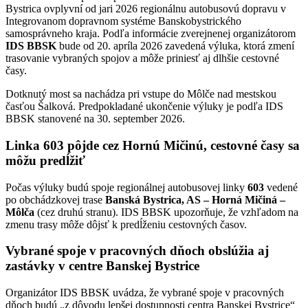
Bystrica ovplyvní od jari 2026 regionálnu autobusovú dopravu v
Integrovanom dopravnom systéme Banskobystrického
samosprávneho kraja. Podľa informácie zverejnenej organizátorom
IDS BBSK
bude od 20. apríla 2026 zavedená výluka, ktorá zmení
trasovanie vybraných spojov a môže priniesť aj dlhšie cestovné
časy.
Dotknutý most sa nachádza pri vstupe do Môlče nad mestskou
časťou Šalková. Predpokladané ukončenie výluky je podľa IDS
BBSK stanovené na 30. september 2026.
Linka 603 pôjde cez Hornú Mičinú, cestovné časy sa
môžu predĺžiť
Počas výluky budú spoje regionálnej autobusovej linky
603
vedené
po obchádzkovej trase
Banská Bystrica, AS – Horná Mičiná –
Môlča
(cez druhú stranu). IDS BBSK upozorňuje, že vzhľadom na
zmenu trasy môže dôjsť k predĺženiu cestovných časov.
Vybrané spoje v pracovných dňoch obslúžia aj
zastávky v centre Banskej Bystrice
Organizátor IDS BBSK uvádza, že vybrané spoje v pracovných
dňoch budú „z dôvodu lepšej dostupnosti centra Banskej Bystrice“