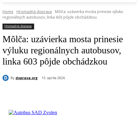
Home
Hromadná doprava
Môlča: uzávierka mosta prinesie výluku
regionálnych autobusov, linka 603 pôjde obchádzkou
Hromadná doprava
Môlča: uzávierka mosta prinesie
výluku regionálnych autobusov,
linka 603 pôjde obchádzkou
By
doprava.org
15. apríla 2026