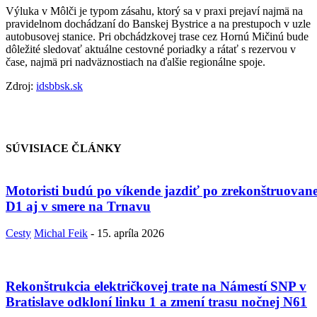
Výluka v Môlči je typom zásahu, ktorý sa v praxi prejaví najmä na
pravidelnom dochádzaní do Banskej Bystrice a na prestupoch v uzle
autobusovej stanice. Pri obchádzkovej trase cez Hornú Mičinú bude
dôležité sledovať aktuálne cestovné poriadky a rátať s rezervou v
čase, najmä pri nadväznostiach na ďalšie regionálne spoje.
Zdroj:
idsbbsk.sk
SÚVISIACE ČLÁNKY
Motoristi budú po víkende jazdiť po zrekonštruovane
D1 aj v smere na Trnavu
Cesty
Michal Feik
-
15. apríla 2026
Rekonštrukcia električkovej trate na Námestí SNP v
Bratislave odkloní linku 1 a zmení trasu nočnej N61