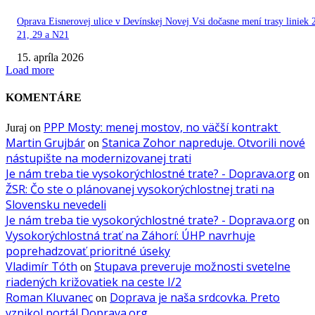
Oprava Eisnerovej ulice v Devínskej Novej Vsi dočasne mení trasy liniek 
21, 29 a N21
15. apríla 2026
Load more
KOMENTÁRE
PPP Mosty: menej mostov, no väčší kontrakt
Juraj
on
Martin Grujbár
Stanica Zohor napreduje. Otvorili nové
on
nástupište na modernizovanej trati
Je nám treba tie vysokorýchlostné trate? - Doprava.org
on
ŽSR: Čo ste o plánovanej vysokorýchlostnej trati na
Slovensku nevedeli
Je nám treba tie vysokorýchlostné trate? - Doprava.org
on
Vysokorýchlostná trať na Záhorí: ÚHP navrhuje
poprehadzovať prioritné úseky
Vladimír Tóth
Stupava preveruje možnosti svetelne
on
riadených križovatiek na ceste I/2
Roman Kluvanec
Doprava je naša srdcovka. Preto
on
vznikol portál Doprava.org