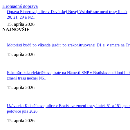
Hromadná doprava
Oprava Eisnerovej ulice v Devínskej Novej Vsi dočasne mení trasy liniek
20, 21, 29 a N21
15. apríla 2026
NAJNOVŠIE
Motoristi budú po víkende jazdiť po zrekonštruovanej D1 aj v smere na T
15. apríla 2026
Rekonštrukcia električkovej trate na Námestí SNP v Bratislave odkloní lin
zmení trasu nočnej N61
15. apríla 2026
Uzávierka Kukučínovej ulice v Bratislave zmení trasy liniek 51 a 151, pot
polovice júla 2026
15. apríla 2026