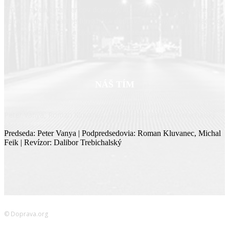
Sme združenie nadšencov dopravy, ktoré vzniklo z presvedčenia,
že moderná a kvalitne fungujúca doprava je jedným zo základných
predpokladov rozvoja Slovenska, jeho regiónov aj miestnych
komunít.
NÁŠ TÍM
Peter Vanya, Roman Kluvanec, Michal Feik, Dalibor Trebichalský
Predseda: Peter Vanya | Podpredsedovia: Roman Kluvanec, Michal
Feik | Revízor: Dalibor Trebichalský
© Doprava.org