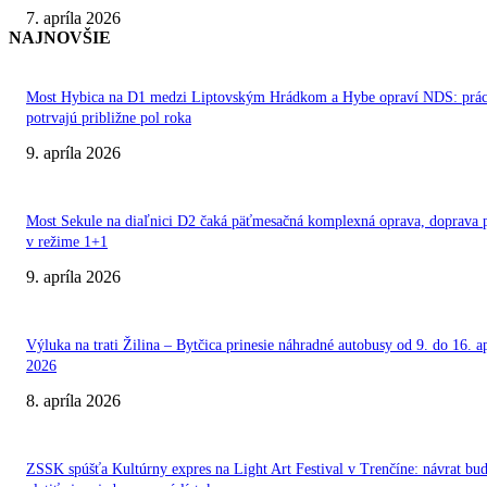
7. apríla 2026
NAJNOVŠIE
Most Hybica na D1 medzi Liptovským Hrádkom a Hybe opraví NDS: prá
potrvajú približne pol roka
9. apríla 2026
Most Sekule na diaľnici D2 čaká päťmesačná komplexná oprava, doprava 
v režime 1+1
9. apríla 2026
Výluka na trati Žilina – Bytčica prinesie náhradné autobusy od 9. do 16. ap
2026
8. apríla 2026
ZSSK spúšťa Kultúrny expres na Light Art Festival v Trenčíne: návrat bu