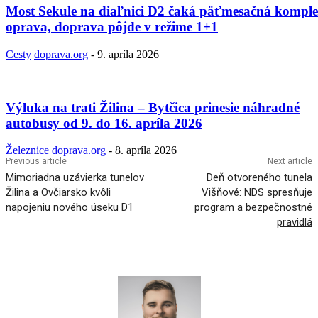
Most Sekule na diaľnici D2 čaká päťmesačná kompl
oprava, doprava pôjde v režime 1+1
Cesty
doprava.org
-
9. apríla 2026
Výluka na trati Žilina – Bytčica prinesie náhradné
autobusy od 9. do 16. apríla 2026
Železnice
doprava.org
-
8. apríla 2026
Previous article
Next article
Mimoriadna uzávierka tunelov
Deň otvoreného tunela
Žilina a Ovčiarsko kvôli
Višňové: NDS spresňuje
napojeniu nového úseku D1
program a bezpečnostné
pravidlá