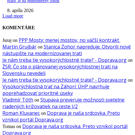
platiť aj na jednosmerný lístok
8. apríla 2026
Load more
KOMENTÁRE
PPP Mosty: menej mostov, no väčší kontrakt
Juraj
on
Martin Grujbár
Stanica Zohor napreduje. Otvorili nové
on
nástupište na modernizovanej trati
Je nám treba tie vysokorýchlostné trate? - Doprava.org
on
ŽSR: Čo ste o plánovanej vysokorýchlostnej trati na
Slovensku nevedeli
Je nám treba tie vysokorýchlostné trate? - Doprava.org
on
Vysokorýchlostná trať na Záhorí: ÚHP navrhuje
poprehadzovať prioritné úseky
Vladimír Tóth
Stupava preveruje možnosti svetelne
on
riadených križovatiek na ceste I/2
Roman Kluvanec
Doprava je naša srdcovka. Preto
on
vznikol portál Doprava.org
Doprava je naša srdcovka. Preto vznikol portál
Tomas
on
Doprava.org