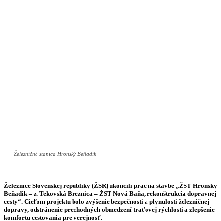
Železničná stanica Hronský Beňadik
Železnice Slovenskej republiky (ŽSR) ukončili prác na stavbe „ŽST Hronský
Beňadik – z. Tekovská Breznica – ŽST Nová Baňa, rekonštrukcia dopravnej
cesty“. Cieľom projektu bolo zvýšenie bezpečnosti a plynulosti železničnej
dopravy, odstránenie prechodných obmedzení traťovej rýchlosti a zlepšenie
komfortu cestovania pre verejnosť.