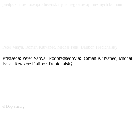
predpokladov rozvoja Slovenska, jeho regiónov aj miestnych komunít.
NÁŠ TÍM
Peter Vanya, Roman Kluvanec, Michal Feik, Dalibor Trebichalský
Predseda: Peter Vanya | Podpredsedovia: Roman Kluvanec, Michal
Feik | Revízor: Dalibor Trebichalský
© Doprava.org