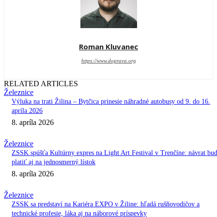
Roman Kluvanec
https://www.doprava.org
RELATED ARTICLES
Železnice
Výluka na trati Žilina – Bytčica prinesie náhradné autobusy od 9. do 16.
apríla 2026
8. apríla 2026
Železnice
ZSSK spúšťa Kultúrny expres na Light Art Festival v Trenčíne: návrat bu
platiť aj na jednosmerný lístok
8. apríla 2026
Železnice
ZSSK sa predstaví na Kariéra EXPO v Žiline: hľadá rušňovodičov a
technické profesie, láka aj na náborové príspevky