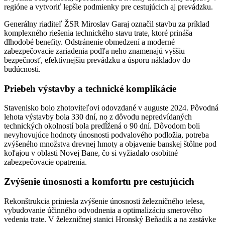
regióne a vytvoriť lepšie podmienky pre cestujúcich aj prevádzku.
Generálny riaditeľ ŽSR Miroslav Garaj označil stavbu za príklad
komplexného riešenia technického stavu trate, ktoré prináša
dlhodobé benefity. Odstránenie obmedzení a moderné
zabezpečovacie zariadenia podľa neho znamenajú vyššiu
bezpečnosť, efektívnejšiu prevádzku a úsporu nákladov do
budúcnosti.
Priebeh výstavby a technické komplikácie
Stavenisko bolo zhotoviteľovi odovzdané v auguste 2024. Pôvodná
lehota výstavby bola 330 dní, no z dôvodu nepredvídaných
technických okolností bola predĺžená o 90 dní. Dôvodom boli
nevyhovujúce hodnoty únosnosti podvalového podložia, potreba
zvýšeného množstva drevnej hmoty a objavenie banskej štôlne pod
koľajou v oblasti Novej Bane, čo si vyžiadalo osobitné
zabezpečovacie opatrenia.
Zvýšenie únosnosti a komfortu pre cestujúcich
Rekonštrukcia priniesla zvýšenie únosnosti železničného telesa,
vybudovanie účinného odvodnenia a optimalizáciu smerového
vedenia trate. V železničnej stanici Hronský Beňadik a na zastávke