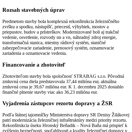
Rozsah stavebných úprav
Predmetom stavby bola komplexná rekonštrukcia železničného
zvršku a spodku, nástupíšť, priecestí, výhybiek, mostov a
priepustov, budov a prístreškov. Modernizované boli aj trakčné
vedenie, osvetlenie, rozvody nn a vn, náhradný zdroj energie,
transformačná stanica, miestny rádiový systém, staničné
zabezpečovacie zariadenie, prenosový systém, oznamovacie
zariadenia a oznamovacie vedenia.
Financovanie a zhotoviteľ
Zhotoviteľom stavby bola spoločnosť STRABAG s.r.o. Pôvodná
zmluvná cena diela predstavovala 37,44 milióna eur, aktuálna
zmluvná cena je 39,67 milióna eur. K 1. decembru 2025 dosiahlo
finančné plnenie stavby viac ako 36,23 milióna eur.
Vyjadrenia zástupcov rezortu dopravy a ŽSR
Podľa štátnej tajomníčky Ministerstva dopravy SR Denisy Žilákovej
patrí modernizácia železničnej infraštruktúry medzi priority rezortu.
Rekonštrukcia úseku Hronský Beňadik – Nová Baňa má prispieť k
zvýšeniu bezpečnosti, spoľahlivosti a kvality železničnej dopravy v