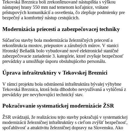
Tekovská Breznica boli zrekonštruované nástupištia s výškou
nástupnej hrany 550 mm nad temenom koľajnice, vrátane
prístupových komunikácií a osvetlenia, čo zlepšuje podmienky pre
bezpečný a komfortný nástup cestujúcich.
Modernizácia priecestí a zabezpečovacej techniky
Súčasťou stavby bola modernizácia železničných priecestí a
rekonštrukcia mostov, priepustov a zárubných múrov. V stanici
Hronský Beňadik bolo vybudované nové elektronické staničné
zabezpečovacie zariadenie 3. kategórie, ktoré zvyšuje bezpečnosť
prevádzky a umožňuje úsporu obsluhujúceho personálu.
Úprava infraštruktúry v Tekovskej Breznici
V rámci projektu bola odstránená infraštruktúra bývalej výhybne
Tekovská Breznica, ktorá bola dlhodobo nevyužívaná a vylúčená z
prevádzky pre nevyhovujúci technický stav.
Pokračovanie systematickej modernizácie ŽSR
ŽSR uvádzajú, že realizáciou tejto stavby pokračujú v systematickej
modernizácii železničnej infraštruktúry s cieľom zvýšiť bezpečnosť,
spoľahlivosť a atraktivitu železničnej dopravy na Slovensku. Ako