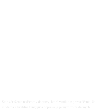
O NÁS
Sme združenie nadšencov dopravy, ktoré vzniklo z presvedčenia, že
moderná a kvalitne fungujúca doprava je jedným zo základných