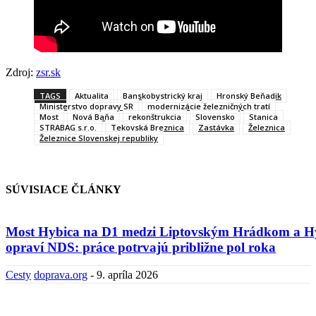
Zdroj:
zsr.sk
TAGS
Aktualita
Banskobystrický kraj
Hronský Beňadik
Ministerstvo dopravy SR
modernizácie železničných tratí
Most
Nová Baňa
rekonštrukcia
Slovensko
Stanica
STRABAG s.r.o.
Tekovská Breznica
Zastávka
Železnica
Železnice Slovenskej republiky
SÚVISIACE ČLÁNKY
Most Hybica na D1 medzi Liptovským Hrádkom a H
opraví NDS: práce potrvajú približne pol roka
Cesty
doprava.org
-
9. apríla 2026