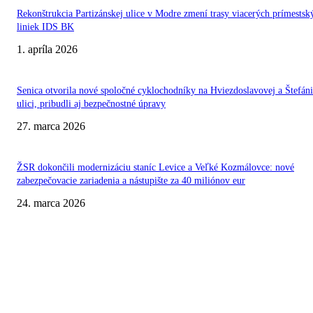
Rekonštrukcia Partizánskej ulice v Modre zmení trasy viacerých prímestsk
liniek IDS BK
1. apríla 2026
Senica otvorila nové spoločné cyklochodníky na Hviezdoslavovej a Štefán
ulici, pribudli aj bezpečnostné úpravy
27. marca 2026
ŽSR dokončili modernizáciu staníc Levice a Veľké Kozmálovce: nové
zabezpečovacie zariadenia a nástupište za 40 miliónov eur
24. marca 2026