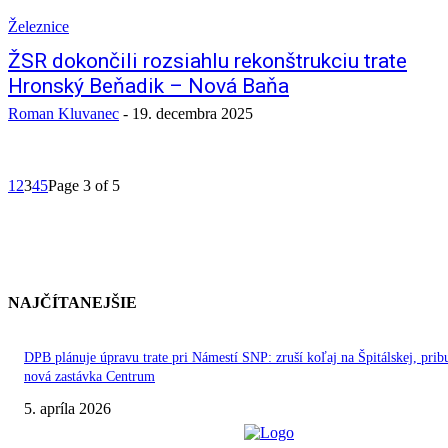
Železnice
ŽSR dokončili rozsiahlu rekonštrukciu trate
Hronský Beňadik – Nová Baňa
Roman Kluvanec
-
19. decembra 2025
1
2
3
4
5
Page 3 of 5
NAJČÍTANEJŠIE
DPB plánuje úpravu trate pri Námestí SNP: zruší koľaj na Špitálskej, prib
nová zastávka Centrum
5. apríla 2026