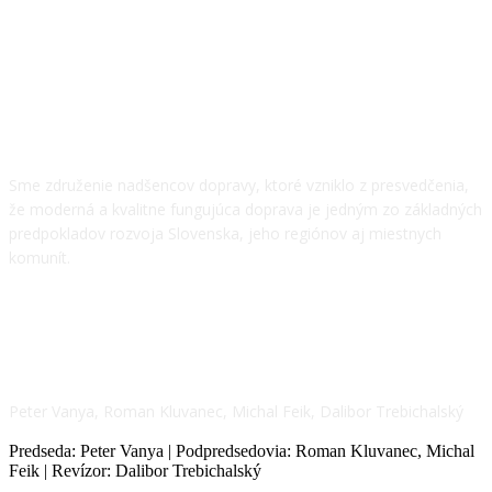
O NÁS
Sme združenie nadšencov dopravy, ktoré vzniklo z presvedčenia,
že moderná a kvalitne fungujúca doprava je jedným zo základných
predpokladov rozvoja Slovenska, jeho regiónov aj miestnych
komunít.
NÁŠ TÍM
Peter Vanya, Roman Kluvanec, Michal Feik, Dalibor Trebichalský
Predseda: Peter Vanya | Podpredsedovia: Roman Kluvanec, Michal
Feik | Revízor: Dalibor Trebichalský