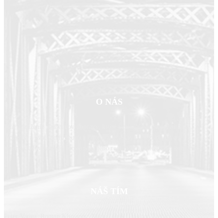
O NÁS
Sme združenie nadšencov dopravy, ktoré vzniklo z presvedčenia, že
moderná a kvalitne fungujúca doprava je jedným zo základných
predpokladov rozvoja Slovenska, jeho regiónov aj miestnych komunít.
NÁŠ TÍM
Peter Vanya, Roman Kluvanec, Michal Feik, Dalibor Trebichalský