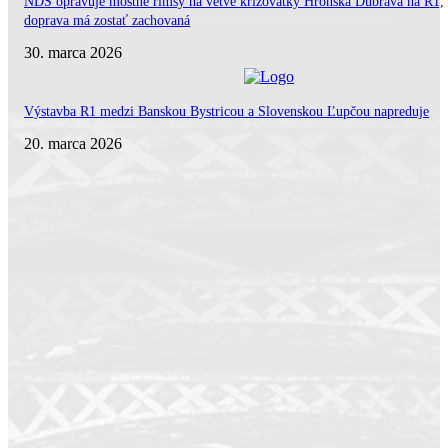
NDS opravuje mostné rímsy na vetve križovatky Hronská Dúbrava na R1,
doprava má zostať zachovaná
30. marca 2026
Výstavba R1 medzi Banskou Bystricou a Slovenskou Ľupčou napreduje
20. marca 2026