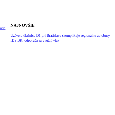
NAJNOVŠIE
atiť
Uzávera diaľnice D1 pri Bratislave skomplikuje regionálne autobusy
IDS BK, odporúča sa využiť vlak