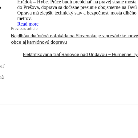
Hrádok – Hybe. Práce budú prebiehať na pravej strane mosta
o
do Prešova, doprava sa dočasne presunie obojsmerne na ľavú 
Oprava má zlepšiť technický stav a bezpečnosť mosta dlhého
metrov.
Read more
Previous article
Najdlhšia diaľničná estakáda na Slovensku je v prevádzke: nov
obce aj kamiónovú dopravu
Elektrifikovaná trať Bánovce nad Ondavou – Humenné: rýc
vať
ná