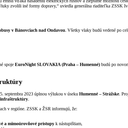
u emisií vďaka nasadeniu elektrických rušňov a zlepšíme možnosti cest
výluky zvolili iné formy dopravy,“ uviedla generálna riaditeľka ZSSK I
obusy v Bánovciach nad Ondavou
. Všetky vlaky budú vedené po ce
né spoje
EuroNight SLOVAKIA (Praha – Humenné)
budú po novo
truktúry
5. septembra 2023 úplnou výlukou v úseku
Humenné – Strážske
. Pr
infraštruktúry
.
vkach v regióne. ZSSK a ŽSR informujú, že:
vé a mimoúrovňové prístupy
k nástupištiam,