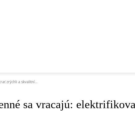
ce
Hromadná doprava
Cyklo a mikromobilita
Verejný priestor
Všimli sme s
 DOPRAVA
CYKLO A MIKROMOBILITA
VEREJNÝ PRIESTOR
ť zrýchli a skvalitní...
é sa vracajú: elektrifikovan