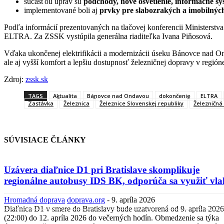
súčasťou úprav sú
podchody, nové osvetlenie, informačné s
implementované boli aj
prvky pre slabozrakých a imobilných
Podľa informácií prezentovaných na tlačovej konferencii Ministerst
ELTRA. Za ZSSK vystúpila generálna riaditeľka Ivana Piňosová.
Vďaka ukončenej elektrifikácii a modernizácii úseku Bánovce nad O
ale aj vyšší komfort a lepšiu dostupnosť železničnej dopravy v regi
Zdroj:
zssk.sk
TAGS
Aktualita
Bánovce nad Ondavou
dokončenie
ELTRA
Zastávka
Železnica
Železnice Slovenskej republiky
Železničná
SÚVISIACE ČLÁNKY
Uzávera diaľnice D1 pri Bratislave skomplikuje
regionálne autobusy IDS BK, odporúča sa využiť vla
Hromadná doprava
doprava.org
-
9. apríla 2026
Diaľnica D1 v smere do Bratislavy bude uzatvorená od 9. apríla 2026
(22:00) do 12. apríla 2026 do večerných hodín. Obmedzenie sa týka