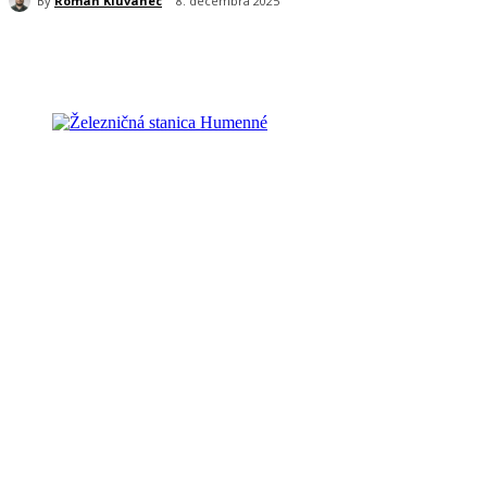
By
Roman Kluvanec
8. decembra 2025
Share