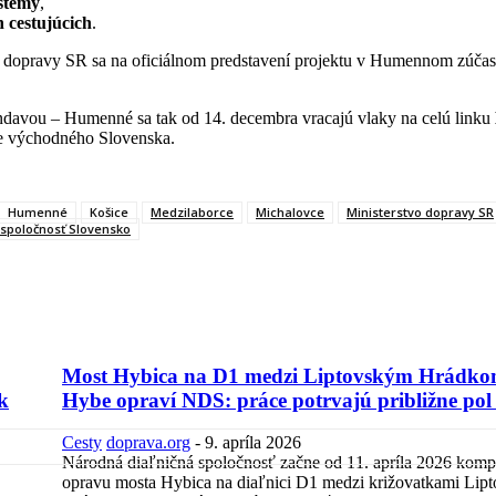
ystémy
,
 cestujúcich
.
va dopravy SR sa na oficiálnom predstavení projektu v Humennom zúčas
ndavou – Humenné sa tak od 14. decembra vracajú vlaky na celú linku
óne východného Slovenska.
Humenné
Košice
Medzilaborce
Michalovce
Ministerstvo dopravy SR
 spoločnosť Slovensko
Most Hybica na D1 medzi Liptovským Hrádko
k
Hybe opraví NDS: práce potrvajú približne pol
Cesty
doprava.org
-
9. apríla 2026
Národná diaľničná spoločnosť začne od 11. apríla 2026 kom
opravu mosta Hybica na diaľnici D1 medzi križovatkami Lip