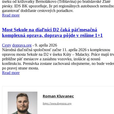
úseku od križovatky Bernolákovo (Triblavina) po bratislavské Zlaté
piesky. IDS BK upozorňuje, že pri regionálnych autobusoch nemožn
garantovať dodržanie cestovných poriadkov.
Read more
Most Sekule na diaľnici D2 čaká päťmesačná
komplexná oprava, doprava pôjde v režime 1+1
Cesty
doprava.org
-
9. apríla 2026
Národná diaľničná spoločnosť začne 11. apríla 2026 s komplexnou
opravou mosta Sekule na D2 v úseku Kúty – Malacky. Práce majú tr
približne päť mesiacov a zasiahnu vozovku, izolácie aj nosnú
konštrukciu. Premávka zostane zachovaná obojsmerne, no bude vede
po pravej strane mosta.
Read more
Roman Kluvanec
https://www.doprava.org