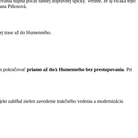
ovania najmä počas rannej dopravnej špičky. Veríme, že aj vďaka tejto
vana Piňosová.
lej trase až do Humenného.
m pokračovať
priamo až do/z Humenného bez prestupovania
. Pri
ojekt zahŕňal nielen zavedenie trakčného vedenia a modernizáciu