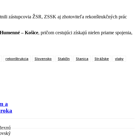
tnili zástupcovia ŽSR, ZSSK aj zhotoviteľa rekonštrukčných prác
Humenné – Košice
, pričom cestujúci získajú nielen priame spojenia,
rekonštrukcia
Slovensko
Stakčín
Stanica
Strážske
vlaky
Share
m a
 roka
plexnú
tovský