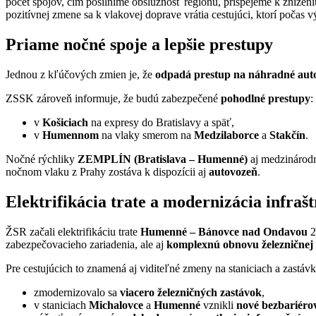
počet spojov, čím posilníme obslužnosť regiónu, prispejeme k zníženi
pozitívnej zmene sa k vlakovej doprave vrátia cestujúci, ktorí počas 
Priame nočné spoje a lepšie prestupy
Jednou z kľúčových zmien je, že
odpadá prestup na náhradné aut
ZSSK zároveň informuje, že budú zabezpečené
pohodlné prestupy
:
v
Košiciach
na expresy do Bratislavy a späť,
v
Humennom
na vlaky smerom na
Medzilaborce
a
Stakčín
.
Nočné rýchliky
ZEMPLÍN (Bratislava – Humenné)
aj medzinárod
nočnom vlaku z Prahy zostáva k dispozícii aj
autovozeň
.
Elektrifikácia trate a modernizácia infraš
ŽSR začali elektrifikáciu trate
Humenné – Bánovce nad Ondavou
2
zabezpečovacieho zariadenia, ale aj
komplexnú obnovu železničnej 
Pre cestujúcich to znamená aj viditeľné zmeny na staniciach a zastá
zmodernizovalo sa
viacero železničných zastávok
,
v staniciach
Michalovce
a
Humenné
vznikli
nové bezbariéro