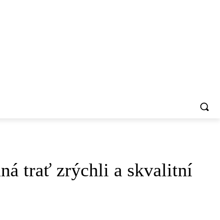
i
VŠIMLI SME SI
á trať zrýchli a skvalitní