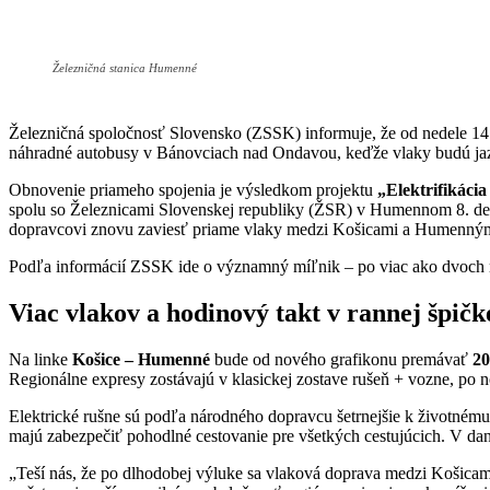
Železničná stanica Humenné
Železničná spoločnosť Slovensko (ZSSK) informuje, že od nedele 
náhradné autobusy v Bánovciach nad Ondavou, keďže vlaky budú jaz
Obnovenie priameho spojenia je výsledkom projektu
„Elektrifikáci
spolu so Železnicami Slovenskej republiky (ŽSR) v Humennom 8. dec
dopravcovi znovu zaviesť priame vlaky medzi Košicami a Humenný
Podľa informácií ZSSK ide o významný míľnik – po viac ako dvoch ro
Viac vlakov a hodinový takt v rannej špičk
Na linke
Košice – Humenné
bude od nového grafikonu premávať
20
Regionálne expresy zostávajú v klasickej zostave rušeň + vozne, po 
Elektrické rušne sú podľa národného dopravcu šetrnejšie k životnému 
majú zabezpečiť pohodlné cestovanie pre všetkých cestujúcich. V d
„Teší nás, že po dlhodobej výluke sa vlaková doprava medzi Košica