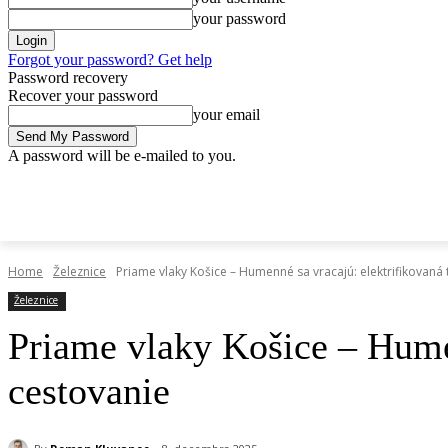
your password
Forgot your password? Get help
Password recovery
Recover your password
your email
A password will be e-mailed to you.
štvrtok, 9 apríla, 2026
Sign in / Join
Doprava.org
Cesty
Železni
DOPRAVA.ORG
CESTY
ŽELEZNICE
HROMADNÁ
Home
Železnice
Priame vlaky Košice – Humenné sa vracajú: elektrifikovaná tra
Železnice
Priame vlaky Košice – Humenn
cestovanie