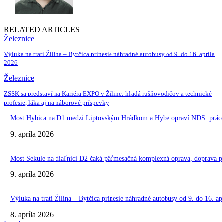
RELATED ARTICLES
Železnice
Výluka na trati Žilina – Bytčica prinesie náhradné autobusy od 9. do 16. apríla
2026
Železnice
ZSSK sa predstaví na Kariéra EXPO v Žiline: hľadá rušňovodičov a technické
profesie, láka aj na náborové príspevky
Most Hybica na D1 medzi Liptovským Hrádkom a Hybe opraví NDS: práce p
9. apríla 2026
Most Sekule na diaľnici D2 čaká päťmesačná komplexná oprava, doprava p
9. apríla 2026
Výluka na trati Žilina – Bytčica prinesie náhradné autobusy od 9. do 16. ap
8. apríla 2026