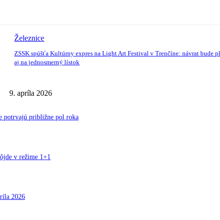
Železnice
ZSSK spúšťa Kultúrny expres na Light Art Festival v Trenčíne: návrat bude pl
aj na jednosmerný lístok
9. apríla 2026
otrvajú približne pol roka
ôjde v režime 1+1
ríla 2026