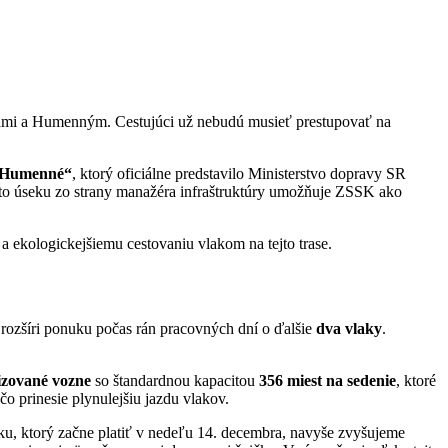
ami a Humenným. Cestujúci už nebudú musieť prestupovať na
 – Humenné“
, ktorý oficiálne predstavilo Ministerstvo dopravy SR
to úseku zo strany manažéra infraštruktúry umožňuje ZSSK ako
ekologickejšiemu cestovaniu vlakom na tejto trase.
rozšíri ponuku počas rán pracovných dní o ďalšie
dva vlaky
.
zované vozne
so štandardnou kapacitou
356 miest na sedenie
, ktoré
 čo prinesie plynulejšiu jazdu vlakov.
u, ktorý začne platiť v nedeľu 14. decembra, navyše zvyšujeme