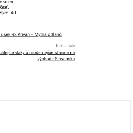
 v smere
časť.
 vyše 561
ý úsek R2 Kriváň – Mýtna odľahčí
Next article
hlejšie vlaky a modernejšie stanice na
východe Slovenska