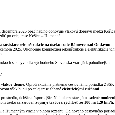
14. decembra 2025 opäť naplno obnovuje vlakovú dopravu medzi Košic
diť po celej trase Košice – Humenné.
a a súvisiace rekonštrukcie na úseku trate Bánovce nad Ondavou
embra 2025. Ukončenie komplexnej rekonštrukcie a elektrifikácie toh
m.
koch sa obyvatelia východného Slovenska vracajú k pohodlnejšiemu a 
e
 vlakov denne
. Oproti aktuálne platnému cestovnému poriadku ZSSK 
novom však budú po celej trase ťahané
elektrickými rušňami
.
prostrediu, tichšie a úspornejšie. Na linke zostávajú nasadené
moderni
anom úseku sa zároveň
zvyšuje traťová rýchlosť zo 100 na 120 km/h
,
mi a Humenným vracia v plnom rozsahu. Od nového cestovného poriadk