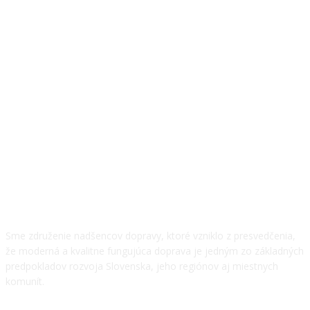
O NÁS
Sme združenie nadšencov dopravy, ktoré vzniklo z presvedčenia,
že moderná a kvalitne fungujúca doprava je jedným zo základných
predpokladov rozvoja Slovenska, jeho regiónov aj miestnych
komunít.