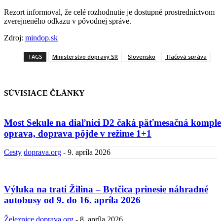
Rezort informoval, že celé rozhodnutie je dostupné prostredníctvom
zverejneného odkazu v pôvodnej správe.
Zdroj:
mindop.sk
TAGS
Ministerstvo dopravy SR
Slovensko
Tlačová správa
SÚVISIACE ČLÁNKY
Most Sekule na diaľnici D2 čaká päťmesačná kompl
oprava, doprava pôjde v režime 1+1
Cesty
doprava.org
-
9. apríla 2026
Výluka na trati Žilina – Bytčica prinesie náhradné
autobusy od 9. do 16. apríla 2026
Železnice
doprava.org
-
8. apríla 2026