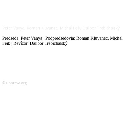
NÁŠ TÍM
Peter Vanya, Roman Kluvanec, Michal Feik, Dalibor Trebichalský
Predseda: Peter Vanya | Podpredsedovia: Roman Kluvanec, Michal
Feik | Revízor: Dalibor Trebichalský
© Doprava.org