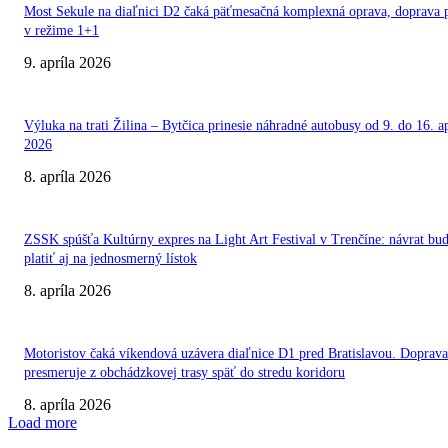
Most Sekule na diaľnici D2 čaká päťmesačná komplexná oprava, doprava 
v režime 1+1
9. apríla 2026
Výluka na trati Žilina – Bytčica prinesie náhradné autobusy od 9. do 16. ap
2026
8. apríla 2026
ZSSK spúšťa Kultúrny expres na Light Art Festival v Trenčíne: návrat bu
platiť aj na jednosmerný lístok
8. apríla 2026
Motoristov čaká víkendová uzávera diaľnice D1 pred Bratislavou. Doprava
presmeruje z obchádzkovej trasy späť do stredu koridoru
8. apríla 2026
Load more