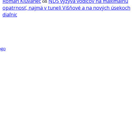
Roman Kluvanec
NDS vyzýva vodičov na maximálnu
on
opatrnosť, najmä v tuneli Višňové a na nových úsekoch
diaľnic