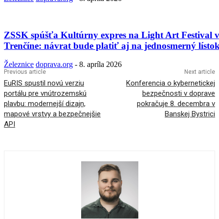
ZSSK spúšťa Kultúrny expres na Light Art Festival 
Trenčíne: návrat bude platiť aj na jednosmerný lísto
Železnice
doprava.org
-
8. apríla 2026
Previous article
Next article
EuRIS spustil novú verziu
Konferencia o kybernetickej
portálu pre vnútrozemskú
bezpečnosti v doprave
plavbu: modernejší dizajn,
pokračuje 8. decembra v
mapové vrstvy a bezpečnejšie
Banskej Bystrici
API