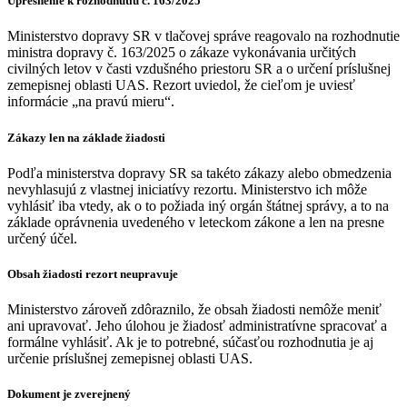
Upresnenie k rozhodnutiu č. 163/2025
Ministerstvo dopravy SR v tlačovej správe reagovalo na rozhodnutie
ministra dopravy č. 163/2025 o zákaze vykonávania určitých
civilných letov v časti vzdušného priestoru SR a o určení príslušnej
zemepisnej oblasti UAS. Rezort uviedol, že cieľom je uviesť
informácie „na pravú mieru“.
Zákazy len na základe žiadosti
Podľa ministerstva dopravy SR sa takéto zákazy alebo obmedzenia
nevyhlasujú z vlastnej iniciatívy rezortu. Ministerstvo ich môže
vyhlásiť iba vtedy, ak o to požiada iný orgán štátnej správy, a to na
základe oprávnenia uvedeného v leteckom zákone a len na presne
určený účel.
Obsah žiadosti rezort neupravuje
Ministerstvo zároveň zdôraznilo, že obsah žiadosti nemôže meniť
ani upravovať. Jeho úlohou je žiadosť administratívne spracovať a
formálne vyhlásiť. Ak je to potrebné, súčasťou rozhodnutia je aj
určenie príslušnej zemepisnej oblasti UAS.
Dokument je zverejnený