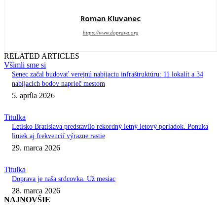
Roman Kluvanec
https://www.doprava.org
RELATED ARTICLES
Všimli sme si
Senec začal budovať verejnú nabíjaciu infraštruktúru: 11 lokalít a 34
nabíjacích bodov naprieč mestom
5. apríla 2026
Titulka
Letisko Bratislava predstavilo rekordný letný letový poriadok. Ponuka
liniek aj frekvencií výrazne rastie
29. marca 2026
Titulka
Doprava je naša srdcovka. Už mesiac
28. marca 2026
NAJNOVŠIE