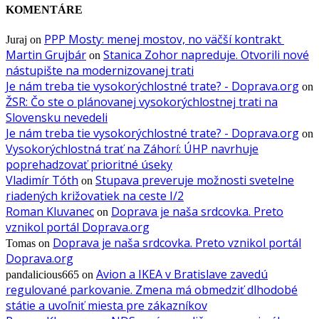
KOMENTÁRE
PPP Mosty: menej mostov, no väčší kontrakt
Juraj
on
Martin Grujbár
Stanica Zohor napreduje. Otvorili nové
on
nástupište na modernizovanej trati
Je nám treba tie vysokorýchlostné trate? - Doprava.org
on
ŽSR: Čo ste o plánovanej vysokorýchlostnej trati na
Slovensku nevedeli
Je nám treba tie vysokorýchlostné trate? - Doprava.org
on
Vysokorýchlostná trať na Záhorí: ÚHP navrhuje
poprehadzovať prioritné úseky
Vladimír Tóth
Stupava preveruje možnosti svetelne
on
riadených križovatiek na ceste I/2
Roman Kluvanec
Doprava je naša srdcovka. Preto
on
vznikol portál Doprava.org
Doprava je naša srdcovka. Preto vznikol portál
Tomas
on
Doprava.org
Avion a IKEA v Bratislave zavedú
pandalicious665
on
regulované parkovanie. Zmena má obmedziť dlhodobé
státie a uvoľniť miesta pre zákazníkov