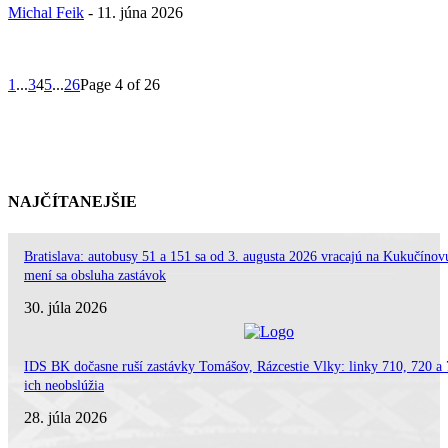
Michal Feik
-
11. júna 2026
1
...
3
4
5
...
26
Page 4 of 26
NAJČÍTANEJŠIE
Bratislava: autobusy 51 a 151 sa od 3. augusta 2026 vracajú na Kukučínov
mení sa obsluha zastávok
30. júla 2026
IDS BK dočasne ruší zastávky Tomášov, Rázcestie Vlky: linky 710, 720 a
ich neobslúžia
28. júla 2026