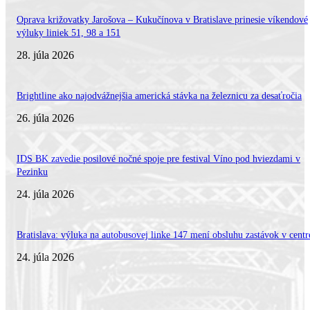
Oprava križovatky Jarošova – Kukučínova v Bratislave prinesie víkendové
výluky liniek 51, 98 a 151
28. júla 2026
Brightline ako najodvážnejšia americká stávka na železnicu za desaťročia
26. júla 2026
IDS BK zavedie posilové nočné spoje pre festival Víno pod hviezdami v
Pezinku
24. júla 2026
Bratislava: výluka na autobusovej linke 147 mení obsluhu zastávok v centr
24. júla 2026