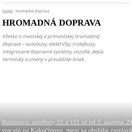
Home
Hromadná doprava
HROMADNÁ DOPRAVA
Všetko o mestskej a prímestskej hromadnej
doprave – autobusy, električky, trolejbusy,
integrované dopravné systémy, vozidlá, depá,
terminály a zmeny v prevádzke liniek.
Bratislava: autobusy 51 a 151 sa od 3. augusta 2
vracajú na Kukučínovu, mení sa obsluha zastávo