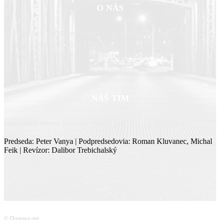
O NÁS
Sme združenie nadšencov dopravy, ktoré vzniklo z presvedčenia, že
moderná a kvalitne fungujúca doprava je jedným zo základných
predpokladov rozvoja Slovenska, jeho regiónov aj miestnych komunít.
NÁŠ TÍM
Peter Vanya, Roman Kluvanec, Michal Feik, Dalibor Trebichalský
Predseda: Peter Vanya | Podpredsedovia: Roman Kluvanec, Michal
Feik | Revízor: Dalibor Trebichalský
© Doprava.org