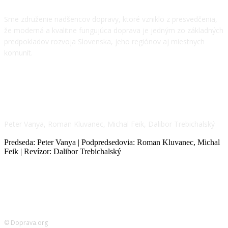
Sme združenie nadšencov dopravy, ktoré vzniklo z presvedčenia,
že moderná a kvalitne fungujúca doprava je jedným zo základných
predpokladov rozvoja Slovenska, jeho regiónov aj miestnych
komunít.
NÁŠ TÍM
Peter Vanya, Roman Kluvanec, Michal Feik, Dalibor Trebichalský
Predseda: Peter Vanya | Podpredsedovia: Roman Kluvanec, Michal
Feik | Revízor: Dalibor Trebichalský
© Doprava.org