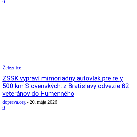
0
Železnice
ZSSK vypraví mimoriadny autovlak pre rely
500 km Slovenských: z Bratislavy odvezie 82
veteránov do Humenného
doprava.org
-
20. mája 2026
0