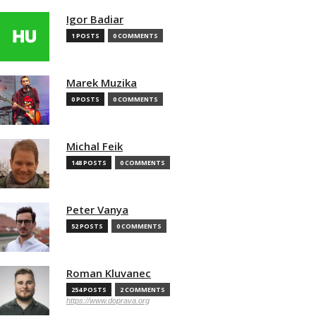
Igor Badiar
1 POSTS
0 COMMENTS
Marek Muzika
0 POSTS
0 COMMENTS
Michal Feik
148 POSTS
0 COMMENTS
Peter Vanya
52 POSTS
0 COMMENTS
Roman Kluvanec
254 POSTS
2 COMMENTS
https://www.doprava.org