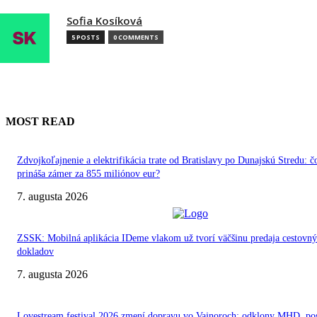
Sofia Kosíková
5 POSTS
0 COMMENTS
MOST READ
Zdvojkoľajnenie a elektrifikácia trate od Bratislavy po Dunajskú Stredu: č
prináša zámer za 855 miliónov eur?
7. augusta 2026
ZSSK: Mobilná aplikácia IDeme vlakom už tvorí väčšinu predaja cestovn
dokladov
7. augusta 2026
Lovestream festival 2026 zmení dopravu vo Vajnoroch: odklony MHD, po