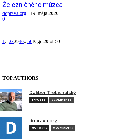
Železničného múzea
doprava.org
-
19. mája 2026
0
1
...
28
29
30
...
50
Page 29 of 50
TOP AUTHORS
Dalibor Trebichalský
17 POSTS
0 COMMENTS
doprava.org
493 POSTS
0 COMMENTS