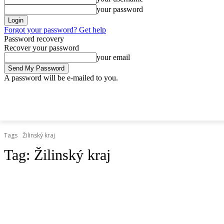
your password
Forgot your password? Get help
Password recovery
Recover your password
your email
A password will be e-mailed to you.
nedeľa, 2 augusta, 2026
Sign in / Join
Doprava.org
Cesty
Želez
DOPRAVA.ORG
CESTY
ŽELEZNICE
HROMADNÁ
Tags
Žilinský kraj
Tag:
Žilinský kraj