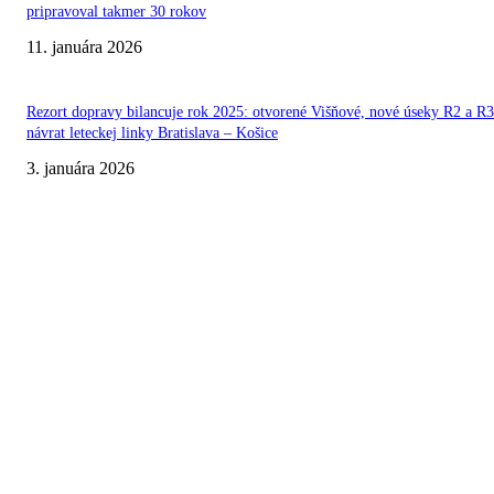
pripravoval takmer 30 rokov
11. januára 2026
Rezort dopravy bilancuje rok 2025: otvorené Višňové, nové úseky R2 a R3
návrat leteckej linky Bratislava – Košice
3. januára 2026