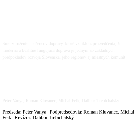
O NÁS
Sme združenie nadšencov dopravy, ktoré vzniklo z presvedčenia, že
moderná a kvalitne fungujúca doprava je jedným zo základných
predpokladov rozvoja Slovenska, jeho regiónov aj miestnych komunít.
NÁŠ TÍM
Peter Vanya, Roman Kluvanec, Michal Feik, Dalibor Trebichalský
Predseda: Peter Vanya | Podpredsedovia: Roman Kluvanec, Michal
Feik | Revízor: Dalibor Trebichalský