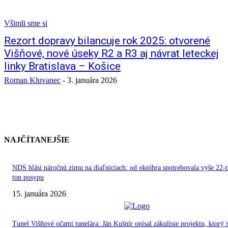
Všimli sme si
Rezort dopravy bilancuje rok 2025: otvorené
Višňové, nové úseky R2 a R3 aj návrat leteckej
linky Bratislava – Košice
Roman Kluvanec
-
3. januára 2026
NAJČÍTANEJŠIE
NDS hlási náročnú zimu na diaľniciach: od októbra spotrebovala vyše 22-t
ton posypu
15. januára 2026
Tunel Višňové očami tunelára: Ján Kušnír opísal zákulisie projektu, ktorý 