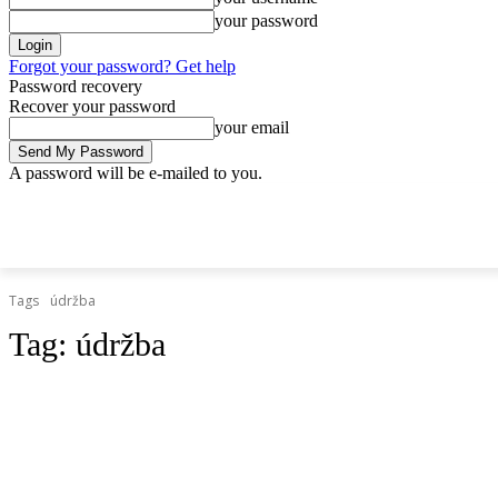
your password
Forgot your password? Get help
Password recovery
Recover your password
your email
A password will be e-mailed to you.
štvrtok, 9 apríla, 2026
Sign in / Join
Doprava.org
Cesty
Železni
DOPRAVA.ORG
CESTY
ŽELEZNICE
HROMADNÁ
Tags
údržba
Tag:
údržba