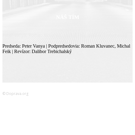
NÁŠ TÍM
Peter Vanya, Roman Kluvanec, Michal Feik, Dalibor Trebichalský
Predseda: Peter Vanya | Podpredsedovia: Roman Kluvanec, Michal
Feik | Revízor: Dalibor Trebichalský
© Doprava.org