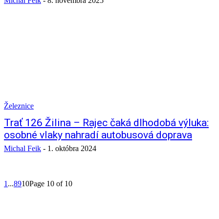
Michal Feik
-
8. novembra 2025
Železnice
Trať 126 Žilina – Rajec čaká dlhodobá výluka:
osobné vlaky nahradí autobusová doprava
Michal Feik
-
1. októbra 2024
1
...
8
9
10
Page 10 of 10