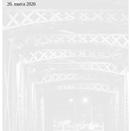
26. marca 2026
O NÁS
Sme združenie nadšencov dopravy, ktoré vzniklo z presvedčenia,
že moderná a kvalitne fungujúca doprava je jedným zo základných
predpokladov rozvoja Slovenska, jeho regiónov aj miestnych
komunít.