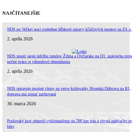
NAJČÍTANEJŠIE
NDS po Veľkej noci rozbehne hĺbkové opravy kľúčových mostov na D1 a
2. apríla 2026
NDS spustí jarnú údržbu tunelov Žilina a Ovčiarsko na D1: uzávierka prin
nočné práce aj víkendové obmedzenia
2. apríla 2026
NDS opravuje mostné rímsy na vetve križovatky Hronská Dúbrava na R1,
doprava má zostať zachovaná
30. marca 2026
Prešovský kraj obnovil cykloznačenie na 700 km trás a chystá nabíjačky pr
biky