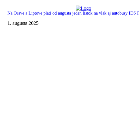
Na Orave a Liptove platí od augusta jeden lístok na vlak aj autobusy IDS
1. augusta 2025