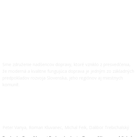
O NÁS
Sme združenie nadšencov dopravy, ktoré vzniklo z presvedčenia,
že moderná a kvalitne fungujúca doprava je jedným zo základných
predpokladov rozvoja Slovenska, jeho regiónov aj miestnych
komunít.
NÁŠ TÍM
Peter Vanya, Roman Kluvanec, Michal Feik, Dalibor Trebichalský