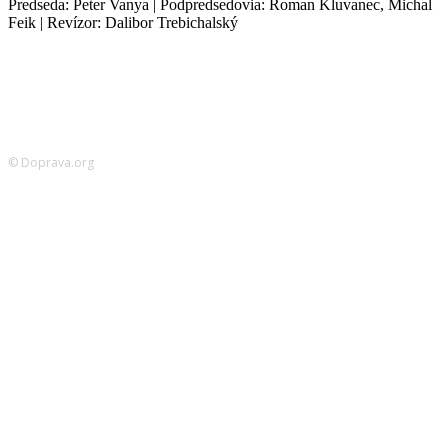
Predseda: Peter Vanya | Podpredsedovia: Roman Kluvanec, Michal
Feik | Revízor: Dalibor Trebichalský
© Doprava.org