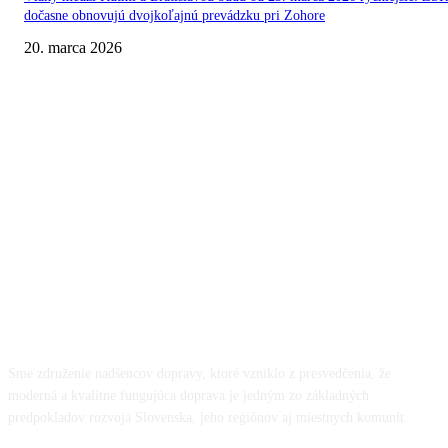
dočasne obnovujú dvojkoľajnú prevádzku pri Zohore
20. marca 2026
O NÁS
Sme združenie nadšencov dopravy, ktoré vzniklo z presvedčenia, že
moderná a kvalitne fungujúca doprava je jedným zo základných
predpokladov rozvoja Slovenska, jeho regiónov aj miestnych komunít.