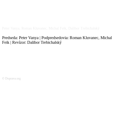
NÁŠ TÍM
Peter Vanya, Roman Kluvanec, Michal Feik, Dalibor Trebichalský
Predseda: Peter Vanya | Podpredsedovia: Roman Kluvanec, Michal
Feik | Revízor: Dalibor Trebichalský
© Doprava.org