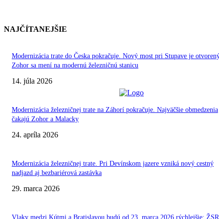
NAJČÍTANEJŠIE
Modernizácia trate do Česka pokračuje. Nový most pri Stupave je otvoren
Zohor sa mení na modernú železničnú stanicu
14. júla 2026
Modernizácia železničnej trate na Záhorí pokračuje. Najväčšie obmedzenia
čakajú Zohor a Malacky
24. apríla 2026
Modernizácia železničnej trate. Pri Devínskom jazere vzniká nový cestný
nadjazd aj bezbariérová zastávka
29. marca 2026
Vlaky medzi Kútmi a Bratislavou budú od 23. marca 2026 rýchlejšie: ŽSR