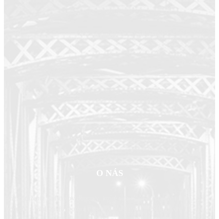
O NÁS
Sme združenie nadšencov dopravy, ktoré vzniklo z presvedčenia, že
moderná a kvalitne fungujúca doprava je jedným zo základných