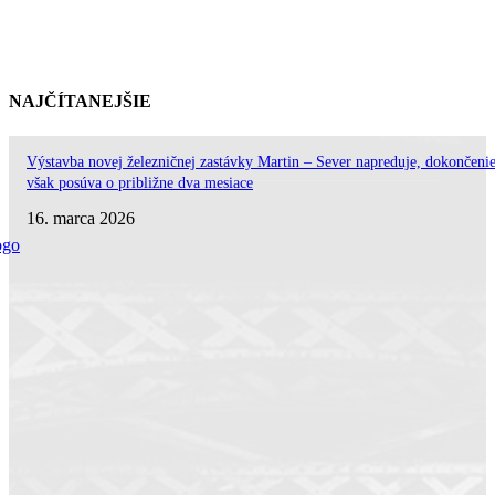
NAJČÍTANEJŠIE
Výstavba novej železničnej zastávky Martin – Sever napreduje, dokončenie
však posúva o približne dva mesiace
16. marca 2026