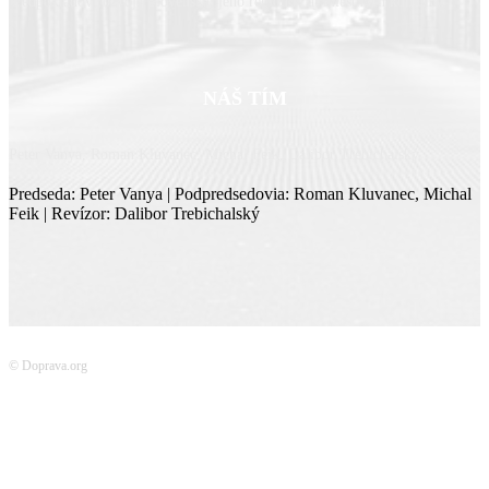
predpokladov rozvoja Slovenska, jeho regiónov aj miestnych komunít.
NÁŠ TÍM
Peter Vanya, Roman Kluvanec, Michal Feik, Dalibor Trebichalský
Predseda: Peter Vanya | Podpredsedovia: Roman Kluvanec, Michal
Feik | Revízor: Dalibor Trebichalský
© Doprava.org