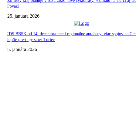
Žilinský kraj plánuje v roku 2026 nové cyklotrasy. Vzniknú na Turci aj 
Považí
25. januára 2026
IDS BBSK od 14. decembra mení regionálne autobusy: viac spojov na Ge
lepšie prestupy smer Turiec
5. januára 2026