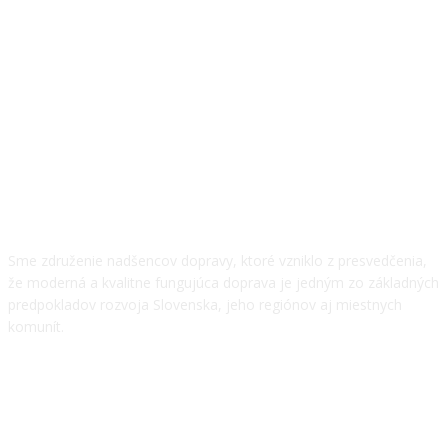
O NÁS
Sme združenie nadšencov dopravy, ktoré vzniklo z presvedčenia,
že moderná a kvalitne fungujúca doprava je jedným zo základných
predpokladov rozvoja Slovenska, jeho regiónov aj miestnych
komunít.
NÁŠ TÍM