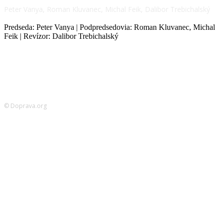
Peter Vanya, Roman Kluvanec, Michal Feik, Dalibor Trebichalský
Predseda: Peter Vanya | Podpredsedovia: Roman Kluvanec, Michal
Feik | Revízor: Dalibor Trebichalský
© Doprava.org