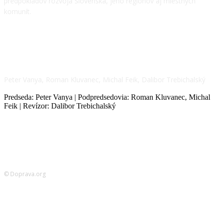
predpokladov rozvoja Slovenska, jeho regiónov aj miestnych
komunít.
NÁŠ TÍM
Peter Vanya, Roman Kluvanec, Michal Feik, Dalibor Trebichalský
Predseda: Peter Vanya | Podpredsedovia: Roman Kluvanec, Michal
Feik | Revízor: Dalibor Trebichalský
© Doprava.org