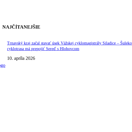
NAJČÍTANEJŠIE
Trnavský kraj začal stavať úsek Vážskej cyklomagistrály Siladice – Šuleko
cyklotrasa má prepojiť Sereď s Hlohovcom
10. apríla 2026