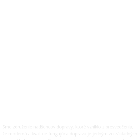
O NÁS
Sme združenie nadšencov dopravy, ktoré vzniklo z presvedčenia,
že moderná a kvalitne fungujúca doprava je jedným zo základných