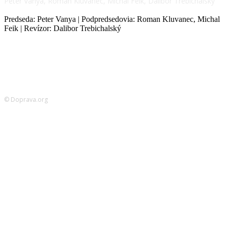
Peter Vanya, Roman Kluvanec, Michal Feik, Dalibor Trebichalský
Predseda: Peter Vanya | Podpredsedovia: Roman Kluvanec, Michal
Feik | Revízor: Dalibor Trebichalský
© Doprava.org