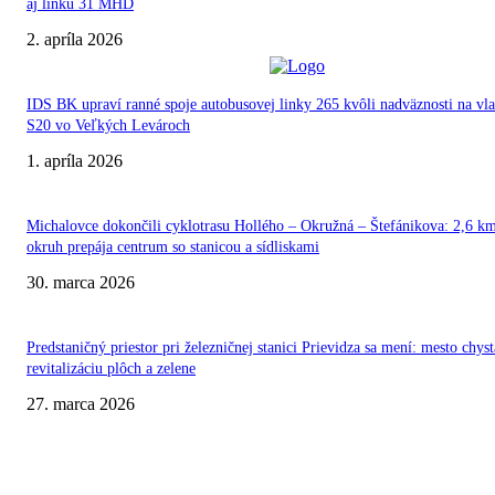
aj linku 31 MHD
2. apríla 2026
IDS BK upraví ranné spoje autobusovej linky 265 kvôli nadväznosti na vl
S20 vo Veľkých Levároch
1. apríla 2026
Michalovce dokončili cyklotrasu Hollého – Okružná – Štefánikova: 2,6 k
okruh prepája centrum so stanicou a sídliskami
30. marca 2026
Predstaničný priestor pri železničnej stanici Prievidza sa mení: mesto chyst
revitalizáciu plôch a zelene
27. marca 2026