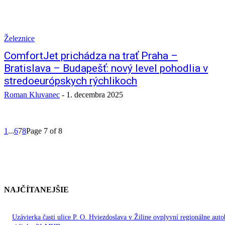
Železnice
ComfortJet prichádza na trať Praha –
Bratislava – Budapešť: nový level pohodlia v
stredoeurópskych rýchlikoch
Roman Kluvanec
-
1. decembra 2025
1
...
6
7
8
Page 7 of 8
NAJČÍTANEJŠIE
Uzávierka časti ulice P. O. Hviezdoslava v Žiline ovplyvní regionálne aut