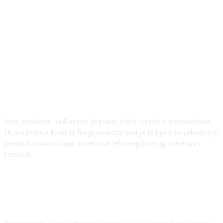
O NÁS
Sme združenie nadšencov dopravy, ktoré vzniklo z presvedčenia,
že moderná a kvalitne fungujúca doprava je jedným zo základných
predpokladov rozvoja Slovenska, jeho regiónov aj miestnych
komunít.
NÁŠ TÍM