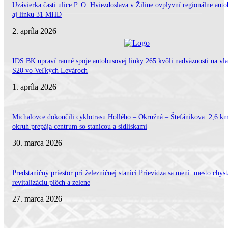
Uzávierka časti ulice P. O. Hviezdoslava v Žiline ovplyvní regionálne aut
aj linku 31 MHD
2. apríla 2026
IDS BK upraví ranné spoje autobusovej linky 265 kvôli nadväznosti na vl
S20 vo Veľkých Levároch
1. apríla 2026
Michalovce dokončili cyklotrasu Hollého – Okružná – Štefánikova: 2,6 k
okruh prepája centrum so stanicou a sídliskami
30. marca 2026
Predstaničný priestor pri železničnej stanici Prievidza sa mení: mesto chyst
revitalizáciu plôch a zelene
27. marca 2026