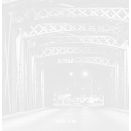
O NÁS
Sme združenie nadšencov dopravy, ktoré vzniklo z presvedčenia,
že moderná a kvalitne fungujúca doprava je jedným zo základných
predpokladov rozvoja Slovenska, jeho regiónov aj miestnych
komunít.
NÁŠ TÍM