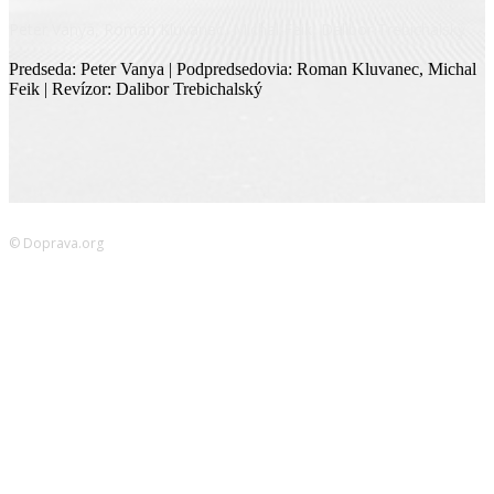
Peter Vanya, Roman Kluvanec, Michal Feik, Dalibor Trebichalský
Predseda: Peter Vanya | Podpredsedovia: Roman Kluvanec, Michal
Feik | Revízor: Dalibor Trebichalský
© Doprava.org