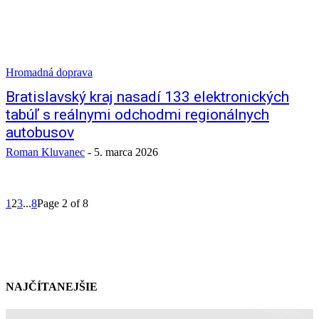
Hromadná doprava
Bratislavský kraj nasadí 133 elektronických
tabúľ s reálnymi odchodmi regionálnych
autobusov
Roman Kluvanec
-
5. marca 2026
1
2
3
...
8
Page 2 of 8
NAJČÍTANEJŠIE