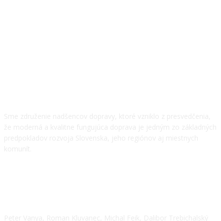
O NÁS
Sme združenie nadšencov dopravy, ktoré vzniklo z presvedčenia,
že moderná a kvalitne fungujúca doprava je jedným zo základných
predpokladov rozvoja Slovenska, jeho regiónov aj miestnych
komunít.
NÁŠ TÍM
Peter Vanya, Roman Kluvanec, Michal Feik, Dalibor Trebichalský