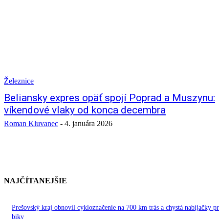
Železnice
Beliansky expres opäť spojí Poprad a Muszynu:
víkendové vlaky od konca decembra
Roman Kluvanec
-
4. januára 2026
NAJČÍTANEJŠIE
Prešovský kraj obnovil cykloznačenie na 700 km trás a chystá nabíjačky pr
biky