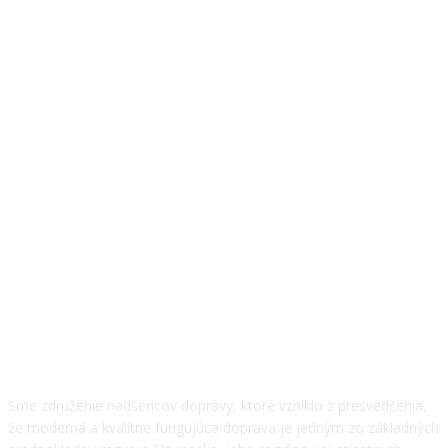
O NÁS
Sme združenie nadšencov dopravy, ktoré vzniklo z presvedčenia,
že moderná a kvalitne fungujúca doprava je jedným zo základných