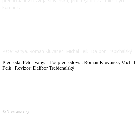
predpokladov rozvoja Slovenska, jeho regiónov aj miestnych
komunít.
NÁŠ TÍM
Peter Vanya, Roman Kluvanec, Michal Feik, Dalibor Trebichalský
Predseda: Peter Vanya | Podpredsedovia: Roman Kluvanec, Michal
Feik | Revízor: Dalibor Trebichalský
© Doprava.org