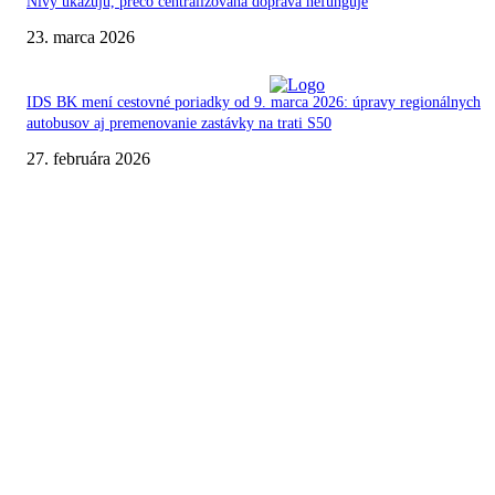
Nivy ukazujú, prečo centralizovaná doprava nefunguje
23. marca 2026
IDS BK mení cestovné poriadky od 9. marca 2026: úpravy regionálnych
autobusov aj premenovanie zastávky na trati S50
27. februára 2026