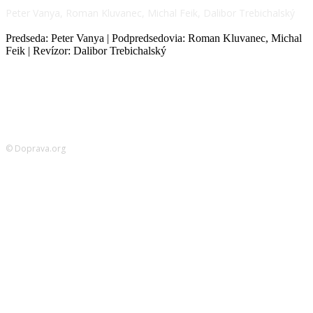
Peter Vanya, Roman Kluvanec, Michal Feik, Dalibor Trebichalský
Predseda: Peter Vanya | Podpredsedovia: Roman Kluvanec, Michal
Feik | Revízor: Dalibor Trebichalský
© Doprava.org