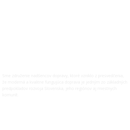
O NÁS
Sme združenie nadšencov dopravy, ktoré vzniklo z presvedčenia,
že moderná a kvalitne fungujúca doprava je jedným zo základných
predpokladov rozvoja Slovenska, jeho regiónov aj miestnych
komunít.
NÁŠ TÍM