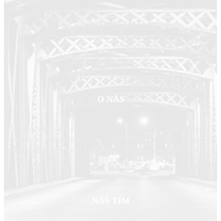
O NÁS
Sme združenie nadšencov dopravy, ktoré vzniklo z presvedčenia,
že moderná a kvalitne fungujúca doprava je jedným zo základných
predpokladov rozvoja Slovenska, jeho regiónov aj miestnych
komunít.
NÁŠ TÍM