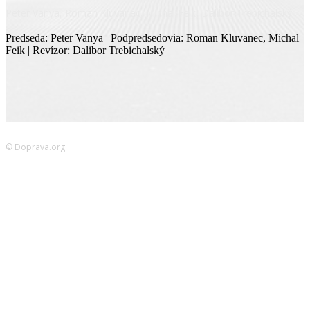
Peter Vanya, Roman Kluvanec, Michal Feik, Dalibor Trebichalský
Predseda: Peter Vanya | Podpredsedovia: Roman Kluvanec, Michal
Feik | Revízor: Dalibor Trebichalský
© Doprava.org