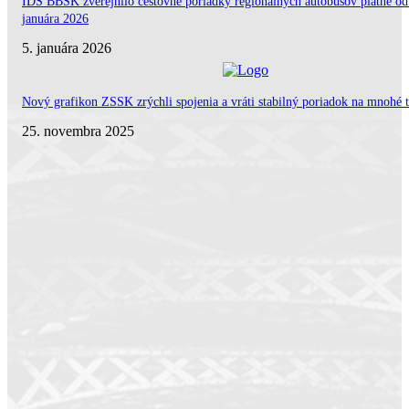
IDS BBSK zverejnilo cestovné poriadky regionálnych autobusov platné od
januára 2026
5. januára 2026
Nový grafikon ZSSK zrýchli spojenia a vráti stabilný poriadok na mnohé t
25. novembra 2025